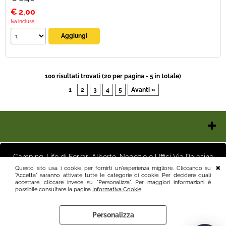
€
2,00
Iva inclusa
100 risultati trovati (20 per pagina - 5 in totale)
1
2
3
4
5
Avanti »
Chi Siamo
Contatti e Orari
Camping-Life di Ferrari Alberto, Negozio e Uffici Via Polesine
Pagamenti
16 25125 Brescia (BS) Magazzino Via Friuli 3 25125 Brescia (BS)
Questo sito usa i cookie per fornirti un'esperienza migliore. Cliccando su
Italia P.I.03411250982 info@camping-life.it tel.3887818400
"Accetta" saranno attivate tutte le categorie di cookie. Per decidere quali
Spedizioni
accettare, cliccare invece su "Personalizza". Per maggiori informazioni è
Recesso e Condizioni
possibile consultare la pagina
Informativa Cookie
.
Informativa Privacy
Personalizza
Informativa Cookie
Preferenze cookie