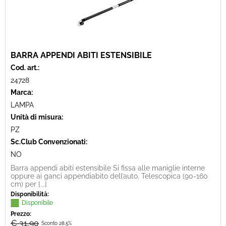
BARRA APPENDI ABITI ESTENSIBILE
Cod. art.:
24728
Marca:
LAMPA
Unità di misura:
PZ
Sc.Club Convenzionati:
NO
Barra appendi abiti estensibile Si fissa alle maniglie interne
oppure ai ganci appendiabito dell’auto. Telescopica (90-160
cm) per [...]
Disponibilità:
Disponibile
Prezzo:
€ 31,90
Sconto 28.5%