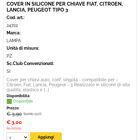
COVER IN SILICONE PER CHIAVE FIAT, CITROEN,
LANCIA, PEUGEOT TIPO 3
Cod. art.:
24722
Marca:
LAMPA
Unità di misura:
PZ
Sc.Club Convenzionati:
SI
Cover per chiavi auto, conf. singola - compatibile per -
Citroen, Fiat, Lancia, Peugeot - 3 Realizzate in silicone di alta
qualità, elastico e [...]
Disponibilità:
Disponibile
Prezzo:
€ 3,90
Sconto 23.1%
€
3,00
Iva inclusa