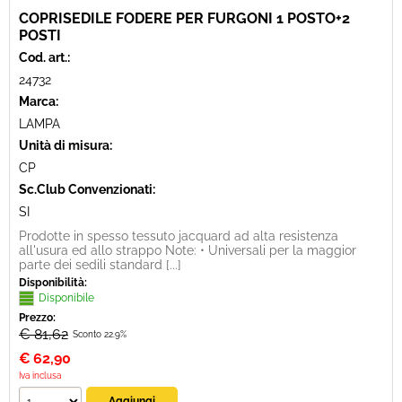
COPRISEDILE FODERE PER FURGONI 1 POSTO+2
POSTI
Cod. art.:
24732
Marca:
LAMPA
Unità di misura:
CP
Sc.Club Convenzionati:
SI
Prodotte in spesso tessuto jacquard ad alta resistenza
all'usura ed allo strappo Note: • Universali per la maggior
parte dei sedili standard [...]
Disponibilità:
Disponibile
Prezzo:
€ 81,62
Sconto 22.9%
€
62,90
Iva inclusa