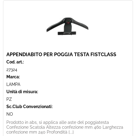
APPENDIABITO PER POGGIA TESTA FISTCLASS
Cod. art.:
27324
Marca:
LAMPA
Unità di misura:
PZ
Sc.Club Convenzionati:
NO
Prodotto in abs, si applica alle aste del poggiatesta
Confezione Scatola Altezza confezione mm 460 Larghezza
confezione mm 240 Profondità [...]