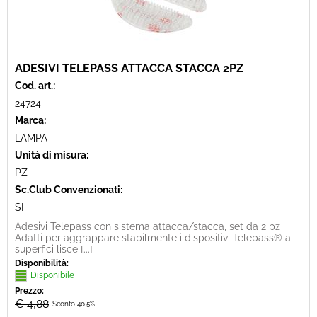
ADESIVI TELEPASS ATTACCA STACCA 2PZ
Cod. art.:
24724
Marca:
LAMPA
Unità di misura:
PZ
Sc.Club Convenzionati:
SI
Adesivi Telepass con sistema attacca/stacca, set da 2 pz
Adatti per aggrappare stabilmente i dispositivi Telepass® a
superfici lisce [...]
Disponibilità:
Disponibile
Prezzo:
€ 4,88
Sconto 40.5%