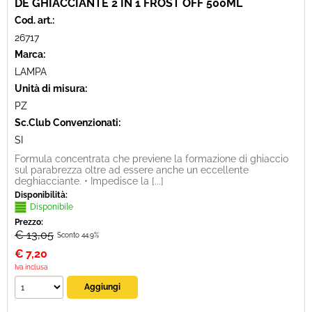
DE GHIACCIANTE 2 IN 1 FROST OFF 500ML
Cod. art.:
26717
Marca:
LAMPA
Unità di misura:
PZ
Sc.Club Convenzionati:
SI
Formula concentrata che previene la formazione di ghiaccio
sul parabrezza oltre ad essere anche un eccellente
deghiacciante. • Impedisce la [...]
Disponibilità:
Disponibile
Prezzo:
€ 13,05
Sconto 44.9%
€
7,20
Iva inclusa