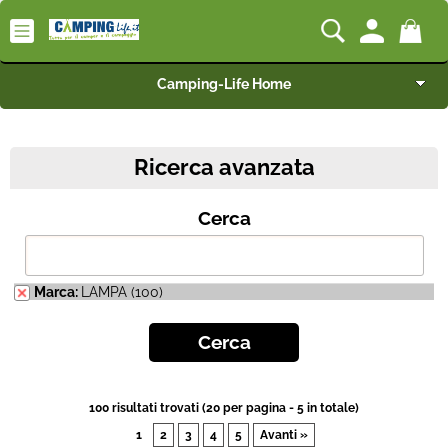
Camping-Life Home
Articoli per Camper e Caravan
Ricerca avanzata
Articoli per Furgonati e Van
Cerca
Speciale Arredo
Campeggio e Giardino
Marca:
LAMPA (100)
BEST SELLER
Rimorchi
100 risultati trovati (20 per pagina - 5 in totale)
1
2
3
4
5
Avanti »
Nautica