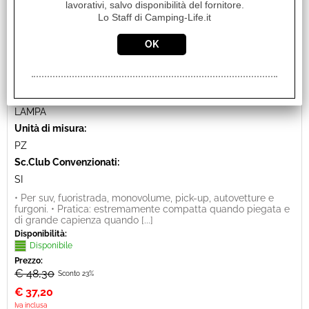
lavorativi, salvo disponibilità del fornitore.
Lo Staff di Camping-Life.it
CESTA ORGANIZER DA GARAGE
Cod. art.:
24731
Marca:
LAMPA
Unità di misura:
PZ
Sc.Club Convenzionati:
SI
• Per suv, fuoristrada, monovolume, pick-up, autovetture e
furgoni. • Pratica: estremamente compatta quando piegata e
di grande capienza quando [...]
Disponibilità:
Disponibile
Prezzo:
€ 48,30
Sconto 23%
€
37,20
Iva inclusa