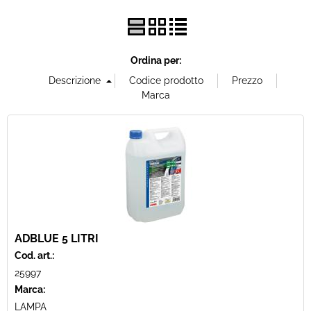
Offerte Del mese
Ordina per:
Fineserie e Occasioni
Convenzioni
La nostra Officina
Veicoli Pronta consegna
Lavora Con Noi
ADBLUE 5 LITRI
Cod. art.:
25997
Marca:
LAMPA