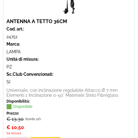
ANTENNA A TETTO 36CM
Cod. art.:
24751
Marca:
LAMPA
Unità di misura:
PZ
Sc.Club Convenzionati:
SI
Universale, con inclinazione regolabile Attacco Ø 7 mm
Elementi 1 Inclinazione 0-50° Materiale Stelo Fibreglass
Disponibilità:
Disponibile
Prezzo:
€ 13,30
Sconto 21%
€
10,50
Iva inclusa