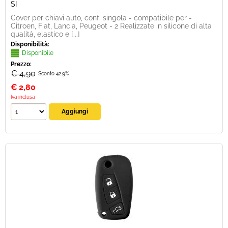
SI
Cover per chiavi auto, conf. singola - compatibile per -
Citroen, Fiat, Lancia, Peugeot - 2 Realizzate in silicone di alta
qualità, elastico e [...]
Disponibilità:
Disponibile
Prezzo:
€ 4,90
Sconto 42.9%
€
2,80
Iva inclusa