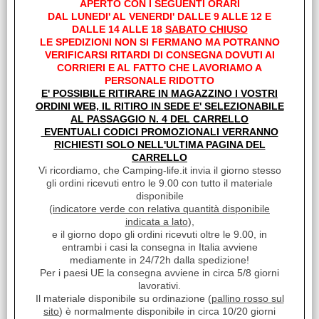
APERTO CON I SEGUENTI ORARI
PZ
DAL LUNEDI' AL VENERDI' DALLE 9 ALLE 12 E
Sc.Club Convenzionati:
DALLE 14 ALLE 18
SABATO CHIUSO
SI
LE SPEDIZIONI NON SI FERMANO MA POTRANNO
VERIFICARSI RITARDI DI CONSEGNA DOVUTI AI
Ricarica fino a 3 dispositivi (Apple 8 pin, Micro Usb, Usb Type
CORRIERI E AL FATTO CHE LAVORIAMO A
C) contemporaneamente usando un unico cavo. 3A massimi
PERSONALE RIDOTTO
condivisi. Compatibile [...]
E' POSSIBILE RITIRARE IN MAGAZZINO I VOSTRI
Disponibilità:
ORDINI WEB, IL RITIRO IN SEDE E' SELEZIONABILE
Disponibile
AL PASSAGGIO N. 4 DEL CARRELLO
Prezzo:
EVENTUALI CODICI PROMOZIONALI VERRANNO
€ 23,06
Sconto 41.4%
RICHIESTI SOLO NELL'ULTIMA PAGINA DEL
€
13,50
CARRELLO
Vi ricordiamo, che Camping-life.it invia il giorno stesso
Iva inclusa
gli ordini ricevuti entro le 9.00 con tutto il materiale
disponibile
(
indicatore verde con relativa quantità disponibile
indicata a lato
),
e il giorno dopo gli ordini ricevuti oltre le 9.00, in
entrambi i casi la consegna in Italia avviene
mediamente in 24/72h dalla spedizione!
Per i paesi UE la consegna avviene in circa 5/8 giorni
lavorativi.
Il materiale disponibile su ordinazione (
pallino rosso sul
sito
) è normalmente disponibile in circa 10/20 giorni