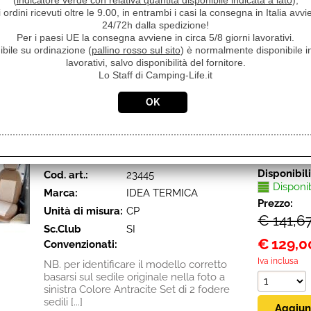
(
indicatore verde con relativa quantità disponibile indicata a lato
),
Sc.Club
SI
i ordini ricevuti oltre le 9.00, in entrambi i casi la consegna in Italia a
€
31,60
Convenzionati:
24/72h dalla spedizione!
Iva inclusa
Per i paesi UE la consegna avviene in circa 5/8 giorni lavorativi.
Copri ruota universali, adatti specialmente
ibile su ordinazione (
pallino rosso sul sito
) è normalmente disponibile in
in estate per proteggere le ruote dal sole.
lavorativi, salvo disponibilità del fornitore.
Per montarlo basta far passare l'elastico
Lo Staff di Camping-Life.it
internamente [...]
COPRISEDILI FODERE IN TESSUTO MOD. MERCU
ANTRACITE COPPIA
Disponibil
Cod. art.:
23445
Disponi
Marca:
IDEA TERMICA
Prezzo:
Unità di misura:
CP
€ 141,6
Sc.Club
SI
€
129,0
Convenzionati:
Iva inclusa
NB. per identificare il modello corretto
basarsi sul sedile originale nella foto a
sinistra Colore Antracite Set di 2 fodere
sedili [...]