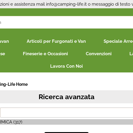
zioni e assistenza mail
info@camping-life.it
o messaggio di testo
S
avan
Articoli per Furgonati e Van
Speciale Arr
Per co
il nom
ese
Fineserie e Occasioni
Convenzioni
L
poi cl
Lavora Con Noi
ng-Life Home
Ricerca avanzata
Ha
MICA (317)