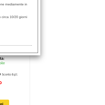
vviene mediamente in
 circa 10/20 giorni
RY "A"
ità:
bile
7
Sconto 8.9%
0