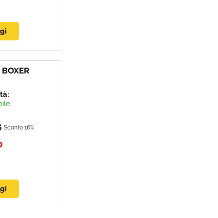
 BOXER
ità:
bile
8
Sconto 16%
0