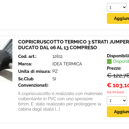
COPRICRUSCOTTO TERMICO 3 STRATI JUMPER
DUCATO DAL 06 AL 13 COMPRESO
Disponibil
Cod. art.:
12611
Disponi
Marca:
IDEA TERMICA
Prezzo:
Unità di misura:
PZ
€ 122,7
Sc.Club
SI
€
103,1
Convenzionati:
Iva inclusa
Il copriscuscotto è realizzato con materiale
coibentante in PVC con uno spessore
6mm. E' stato realizzato per proteggere la
cabina dagli sbalzi [...]