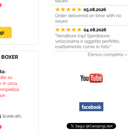
issues
0
05.08.2026
Order delivered on time with no
issues
04.08.2026
"Venditore top! Spedizione
velocissima e oggetto perfetto,
esattamente come in foto."
Elenco completo »
 BOXER
ità:
bile su
 in circa
empistica
non
8
Sconto 16%
0