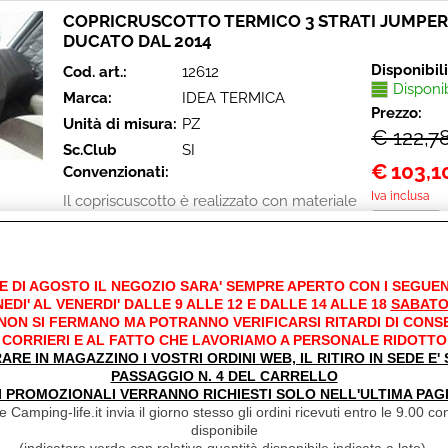
COPRICRUSCOTTO TERMICO 3 STRATI JUMPER
DUCATO DAL 2014
Disponibil
Cod. art.:
12612
Disponi
Marca:
IDEA TERMICA
Prezzo:
Unità di misura:
PZ
€ 122,7
Sc.Club
SI
€
103,1
Convenzionati:
Iva inclusa
Il copriscuscotto è realizzato con materiale
coibentante in PVC con uno spessore
6mm. E' stato realizzato per proteggere la
cabina dagli sbalzi [...]
E DI AGOSTO IL NEGOZIO SARA' SEMPRE APERTO CON I SEGUEN
EDI' AL VENERDI' DALLE 9 ALLE 12 E DALLE 14 ALLE 18
SABATO
 NON SI FERMANO MA POTRANNO VERIFICARSI RITARDI DI CONS
CORRIERI E AL FATTO CHE LAVORIAMO A PERSONALE RIDOTTO
COPRIRUOTA TERMICO PER UNIVERSALE COPP
RARE IN MAGAZZINO I VOSTRI ORDINI WEB, IL RITIRO IN SEDE E
Disponibil
Cod. art.:
12606
PASSAGGIO N. 4 DEL CARRELLO
Disponi
I PROMOZIONALI VERRANNO RICHIESTI SOLO NELL'ULTIMA PAG
Marca:
IDEA TERMICA
 Camping-life.it invia il giorno stesso gli ordini ricevuti entro le 9.00 con
Prezzo:
Unità di misura:
CP
disponibile
€ 36,67