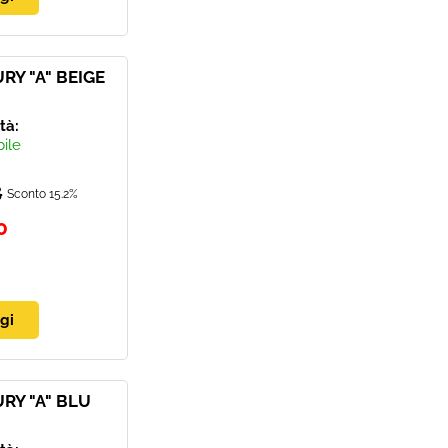
RY "A" BEIGE
ità:
bile
8
Sconto 15.2%
0
RY "A" BLU