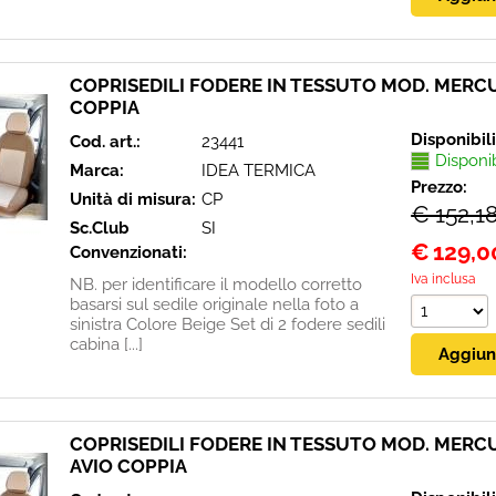
COPRISEDILI FODERE IN TESSUTO MOD. MERCU
COPPIA
Disponibil
Cod. art.:
23441
Disponi
Marca:
IDEA TERMICA
Prezzo:
Unità di misura:
CP
€ 152,1
Sc.Club
SI
€
129,0
Convenzionati:
Iva inclusa
NB. per identificare il modello corretto
basarsi sul sedile originale nella foto a
sinistra Colore Beige Set di 2 fodere sedili
cabina [...]
COPRISEDILI FODERE IN TESSUTO MOD. MERCU
AVIO COPPIA