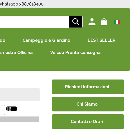
 whatsapp 3887818400
ono già registrato
Sono un nuovo cliente
edo
Campeggio e Giardino
BEST SELLER
mpletare l'ordine inserisci
Se non sei ancora registrato sul
e utente e la password e
nostro sito clicca sul pulsante
a nostra Officina
Veicoli Pronta consegna
icca sul pulsante "Accedi"
"Registrati"
E-mail:
Password:
Richiedi Informazioni
Chi Siamo
i perso la password?
Contatti e Orari