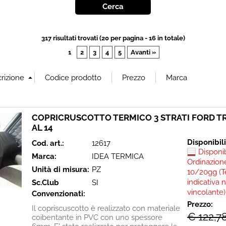
317 risultati trovati (20 per pagina - 16 in totale)
1
2
3
4
5
Avanti »
COPRICRUSCOTTO TERMICO 3 STRATI FORD TR
AL 14
Disponibil
Cod. art.:
12617
Disponi
Marca:
IDEA TERMICA
Ordinazione
Unità di misura:
PZ
10/20gg (T
indicativa 
Sc.Club
SI
vincolante)
Convenzionati:
Prezzo:
Il copriscuscotto è realizzato con materiale
€ 122,7
coibentante in PVC con uno spessore