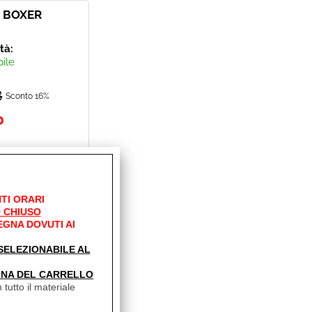
 BOXER
ità:
bile
8
Sconto 16%
0
TI ORARI
 CHIUSO
EGNA DOVUTI AI
IA
' SELEZIONABILE AL
ità:
bile
INA DEL CARRELLO
 tutto il materiale
Sconto 13.8%