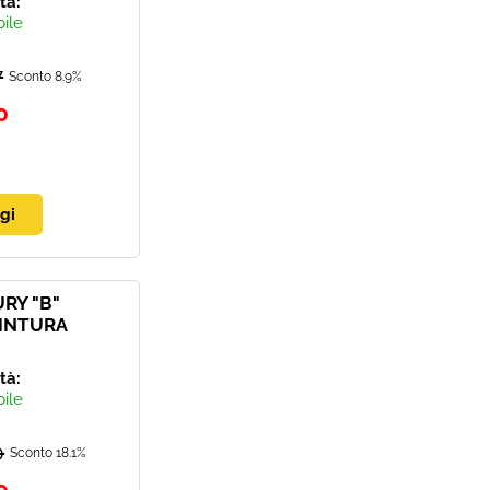
ità:
bile
7
Sconto 8.9%
0
RY "B"
CINTURA
ità:
bile
0
Sconto 18.1%
0