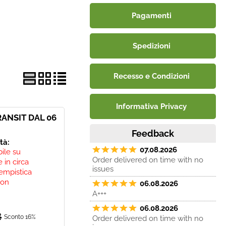
Pagamenti
Spedizioni
Recesso e Condizioni
Informativa Privacy
ANSIT DAL 06
Feedback
ità:
07.08.2026
bile su
Order delivered on time with no
 in circa
issues
empistica
non
06.08.2026
A+++
06.08.2026
8
Sconto 16%
Order delivered on time with no