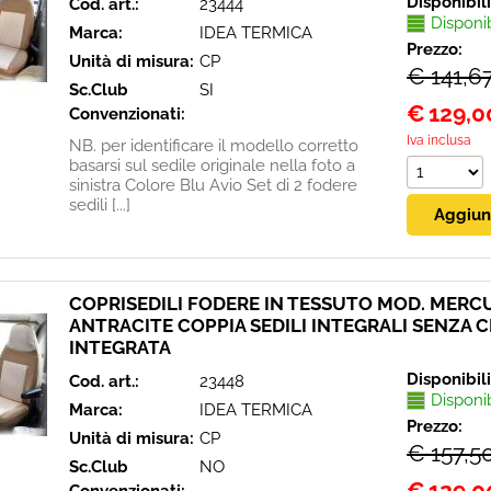
Disponibil
Cod. art.:
23444
Disponi
Marca:
IDEA TERMICA
Prezzo:
Unità di misura:
CP
€ 141,6
Sc.Club
SI
€
129,0
Convenzionati:
Iva inclusa
NB. per identificare il modello corretto
basarsi sul sedile originale nella foto a
sinistra Colore Blu Avio Set di 2 fodere
sedili [...]
COPRISEDILI FODERE IN TESSUTO MOD. MERCU
ANTRACITE COPPIA SEDILI INTEGRALI SENZA 
INTEGRATA
Disponibil
Cod. art.:
23448
Disponi
Marca:
IDEA TERMICA
Prezzo:
Unità di misura:
CP
€ 157,5
Sc.Club
NO
€
129,0