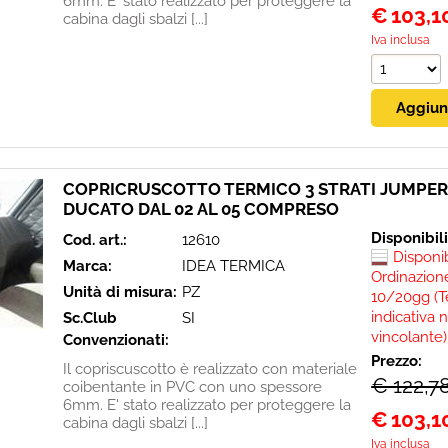
6mm. E' stato realizzato per proteggere la
€
103,1
cabina dagli sbalzi [...]
Iva inclusa
COPRICRUSCOTTO TERMICO 3 STRATI JUMPER
DUCATO DAL 02 AL 05 COMPRESO
Disponibil
Cod. art.:
12610
Disponi
Marca:
IDEA TERMICA
Ordinazione
Unità di misura:
PZ
10/20gg (T
indicativa 
Sc.Club
SI
vincolante)
Convenzionati:
Prezzo:
Il copriscuscotto è realizzato con materiale
€ 122,7
coibentante in PVC con uno spessore
6mm. E' stato realizzato per proteggere la
€
103,1
cabina dagli sbalzi [...]
Iva inclusa