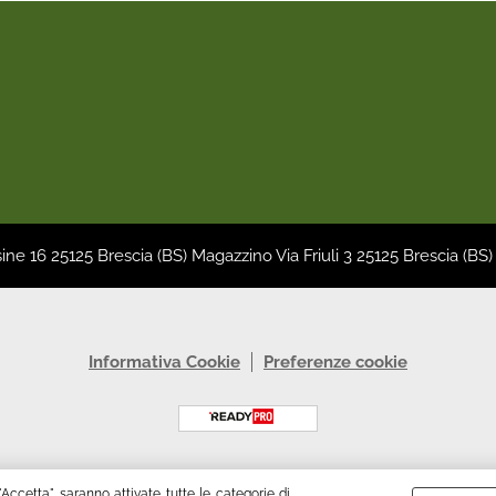
sine 16 25125 Brescia (BS) Magazzino Via Friuli 3 25125 Brescia (BS)
Informativa Cookie
Preferenze cookie
"Accetta" saranno attivate tutte le categorie di