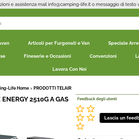
zioni e assistenza mail
info@camping-life.it
o messaggio di testo
S
avan
Articoli per Furgonati e Van
Speciale Arr
Per co
il nom
ese
Fineserie e Occasioni
Convenzioni
L
poi cl
Lavora Con Noi
ng-Life Home
PRODOTTI TELAIR
ENERGY 2510G A GAS
Feedback degli utenti
Ha