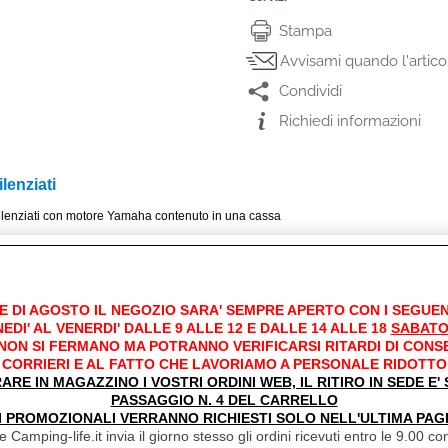
Stampa
Avvisami quando l'artico
Condividi
Richiedi informazioni
lenziati
lenziati con motore Yamaha contenuto in una cassa
ettronico completamente automatico con pannello di
t di cavo dotato di: conta ore totale e parziale, spia di
as, segnalazione di temperatura elevata con arresto
E DI AGOSTO IL NEGOZIO SARA' SEMPRE APERTO CON I SEGUEN
to 12 Volt/10A.
EDI' AL VENERDI' DALLE 9 ALLE 12 E DALLE 14 ALLE 18
SABATO
to per una facile manutenzione del generatore.
 NON SI FERMANO MA POTRANNO VERIFICARSI RITARDI DI CONS
CORRIERI E AL FATTO CHE LAVORIAMO A PERSONALE RIDOTTO
LE permette l'accensione e lo spegnimento automatico
RARE IN MAGAZZINO I VOSTRI ORDINI WEB, IL RITIRO IN SEDE E
 sia collegato ad un carica batteria (230/12 Volt) con
PASSAGGIO N. 4 DEL CARRELLO
I PROMOZIONALI VERRANNO RICHIESTI SOLO NELL'ULTIMA PAG
niche
 Camping-life.it invia il giorno stesso gli ordini ricevuti entro le 9.00 con
ENERGY 2510 G
ENERGY 4010 G