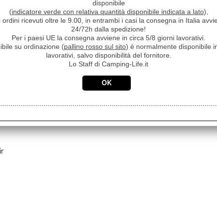
disponibile
Yamaha
Yamaha
(
indicatore verde con relativa quantità disponibile indicata a lato
),
MZ175 GAS
MZ250 GAS
i ordini ricevuti oltre le 9.00, in entrambi i casi la consegna in Italia a
Synchron
Synchron
24/72h dalla spedizione!
2,5 KW- 230V
3,8 KW- 230V
Per i paesi UE la consegna avviene in circa 5/8 giorni lavorativi.
10 A /12Vdc
10 A /12Vdc
ibile su ordinazione (
pallino rosso sul sito
) è normalmente disponibile in
50 Hz
50 Hz
lavorativi, salvo disponibilità del fornitore.
Electric
Electric
Lo Staff di Camping-Life.it
58 dBA (7m)
60 dBA (7m)
assimo
0,8 Kg/h
1,5 Kg/h
29,5x55,5x38,5 cm
34,5x66,5x46 cm
60 Kg
86 kg
ir