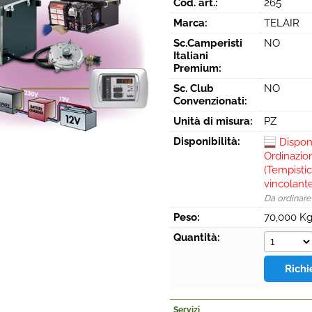
Cod. art.:
265
Marca:
TELAIR
Sc.Camperisti
NO
Italiani
Premium:
Sc. Club
NO
Convenzionati:
Unità di misura:
PZ
Disponibilità:
Dispon
Ordinazio
(Tempistic
vincolant
Da ordinare
Peso:
70,000 K
Quantità:
Servizi