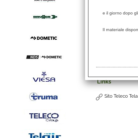
Motore
e il giorno dopo gl
Alternatore 2 poli
Potenza Max
Il materiale dispon
Frequenza
Accensione
Rumore
Consumo carburante m
Dimensioni
Peso
Links
Sito Teleco Tela