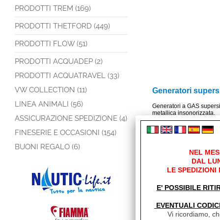
PRODOTTI TREM (169)
PRODOTTI THETFORD (449)
PRODOTTI FLOW (51)
PRODOTTI ACQUADEP (2)
PRODOTTI ACQUATRAVEL (33)
VW COLLECTION (11)
Generatori supersi
LINEA ANIMALI (56)
Generatori a GAS supersi
metallica insonorizzata.
ASSICURAZIONE SPEDIZIONE (4)
Sistema di avviamento el
FINESERIE E OCCASIONI (154)
comando a distanza con 5 m
controllo livello olio e g
automatico del motore.
BUONI REGALO (6)
NEL MES
Carica batteria incorpora
DAL LUN
Fondo estraibile a casset
LE SPEDIZIONI
Il pannello ASP OPZIONA
E' POSSIBILE RITI
nel caso che il generatore
relativa batteria.
EVENTUALI CODIC
Caratteristiche tec
Vi ricordiamo, che