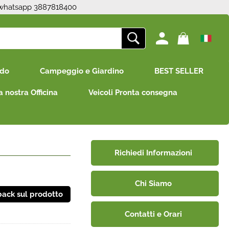
 whatsapp 3887818400
ono già registrato
Sono un nuovo cliente
edo
Campeggio e Giardino
BEST SELLER
mpletare l'ordine inserisci
Se non sei ancora registrato sul
e utente e la password e
nostro sito clicca sul pulsante
a nostra Officina
Veicoli Pronta consegna
icca sul pulsante "Accedi"
"Registrati"
E-mail:
Password:
Richiedi Informazioni
Chi Siamo
i perso la password?
Contatti e Orari