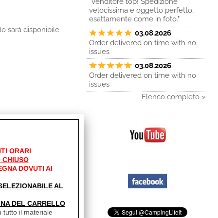
"Venditore top! Spedizione
velocissima e oggetto perfetto,
esattamente come in foto."
lo sarà disponibile
03.08.2026
Order delivered on time with no
issues
03.08.2026
Order delivered on time with no
issues
Elenco completo »
TI ORARI
 CHIUSO
EGNA DOVUTI AI
' SELEZIONABILE AL
INA DEL CARRELLO
 tutto il materiale