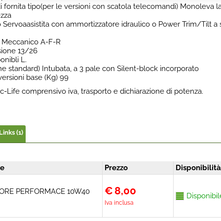
 fornita tipo(per le versioni con scatola telecomandi) Monoleva l
ezza
 Servoaasistita con ammortizzatore idraulico o Power Trim/Tilt a
ia Meccanico A-F-R
sione 13/26
nibli L.
one standard) Intubata, a 3 pale con Silent-block incorporato
versioni base (Kg) 99
-Life comprensivo iva, trasporto e dichiarazione di potenza.
Links (1)
ne
Prezzo
Disponibilità
€
8,00
ORE PERFORMACE 10W40
Disponibil
Iva inclusa