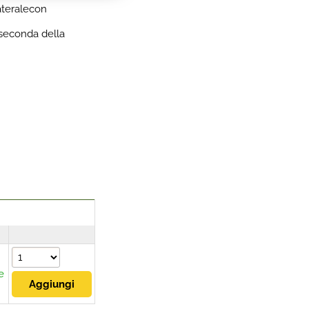
ateralecon
 seconda della
e