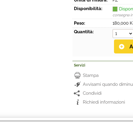
Unità di misura:
PZ
Disponibilità:
Dispon
consegna i
Peso:
180,000 
Quantità:
Servizi
Stampa
Avvisami quando diminui
Condividi
Richiedi informazioni
 facile da usare, questo 3 cilindri da 747 cc integra il sistema
nica del carburante che coniuga una grande potenza ai regimi elev