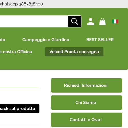
 whatsapp 3887818400
ono già registrato
Sono un nuovo cliente
edo
Campeggio e Giardino
BEST SELLER
mpletare l'ordine inserisci
Se non sei ancora registrato sul
e utente e la password e
nostro sito clicca sul pulsante
a nostra Officina
Veicoli Pronta consegna
icca sul pulsante "Accedi"
"Registrati"
E-mail:
Password:
Richiedi Informazioni
Chi Siamo
i perso la password?
Contatti e Orari