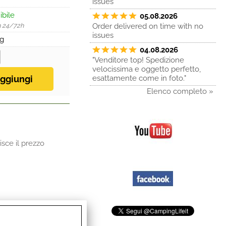
issues
ibile
05.08.2026
n 24/72h
Order delivered on time with no
issues
Kg
04.08.2026
"Venditore top! Spedizione
velocissima e oggetto perfetto,
esattamente come in foto."
Elenco completo »
sce il prezzo
ati e