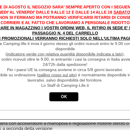
i regimi medi con eccezionali livelli di affidabilità e risparmio.
E DI AGOSTO IL NEGOZIO SARA' SEMPRE APERTO CON I SEGUEN
ersione comandata a distanza con power trim/tilt oppure con guid
EDI' AL VENERDI' DALLE 9 ALLE 12 E DALLE 14 ALLE 18
SABATO
'assetto servoassistita con cilindro idraulico.
 NON SI FERMANO MA POTRANNO VERIFICARSI RITARDI DI CONS
CORRIERI E AL FATTO CHE LAVORIAMO A PERSONALE RIDOTTO
RARE IN MAGAZZINO I VOSTRI ORDINI WEB, IL RITIRO IN SEDE E
in.) 5000 - 6000
PASSAGGIO N. 4 DEL CARRELLO
empi SOHC
I PROMOZIONALI VERRANNO RICHIESTI SOLO NELL'ULTIMA PAG
 Camping-life.it invia il giorno stesso gli ordini ricevuti entro le 9.00 con
disponibile
TECNICHE E DOTAZIONI
(
indicatore verde con relativa quantità disponibile indicata a lato
),
(mm) 65x75
i ordini ricevuti oltre le 9.00, in entrambi i casi la consegna in Italia a
24/72h dalla spedizione!
ione elettronica
Per i paesi UE la consegna avviene in circa 5/8 giorni lavorativi.
ibile su ordinazione (
pallino rosso sul sito
) è normalmente disponibile in
(per specifiche vedi manuale d'uso)
lavorativi, salvo disponibilità del fornitore.
ato 23
Lo Staff di Camping-Life.it
ta (coppa olio)
Computer
 Elettronico
o
d 12V/190W con regolatore
acqua con circolazione forzata tramite pompa
ttraverso il mozzo dell'elica
barra con acceleratore a manopola e regolazione frizione sterzo o
, a seconda della versione