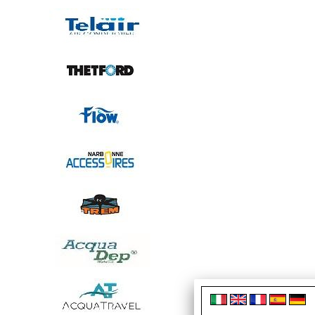
ARUANA 40
Affidabile, leggero e
di iniezione elettro