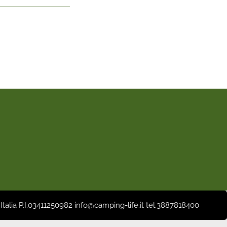
 Italia P.I.03411250982 info@camping-life.it tel.3887818400