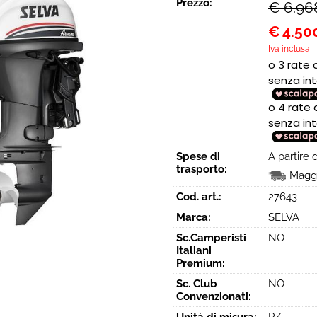
Prezzo:
€ 6.96
€
4.50
Iva inclusa
Spese di
A partire
trasporto:
Maggi
Cod. art.:
27643
Marca:
SELVA
Sc.Camperisti
NO
Italiani
Premium:
Sc. Club
NO
Convenzionati: