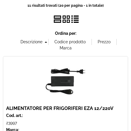
11 risultati trovati (20 per pagina - 1 in totale)
Offerte Del mese
Fineserie e Occasioni
Ordina per:
Convenzioni
La nostra Officina
Veicoli Pronta consegna
Lavora Con Noi
ALIMENTATORE PER FRIGORIFERI EZA 12/220V
Cod. art.:
23997
Marca: