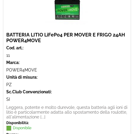
BATTERIA LITIO LiFePo4 PER MOVER E FRIGO 24AH
POWER4MOVE
Cod. art.:
11
Marca:
POWER4MOVE
Unità di misura:
PZ
Sc.Club Convenzionati:
SI
Leggera, potente e molto durevole, questa batteria agli ioni di
litio è particolarmente adatta allo spostamento della roulotte,
all'alimentazione [...]
Disponibilità:
Disponibile