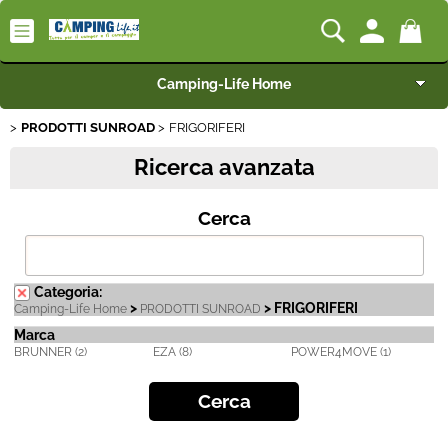
Camping-Life Home
PRODOTTI SUNROAD
FRIGORIFERI
Articoli per Camper e Caravan
Ricerca avanzata
Articoli per Furgonati e Van
Cerca
Speciale Arredo
Campeggio e Giardino
Categoria:
>
> FRIGORIFERI
Camping-Life Home
PRODOTTI SUNROAD
Marca
BEST SELLER
BRUNNER (2)
EZA (8)
POWER4MOVE (1)
Rimorchi
Nautica