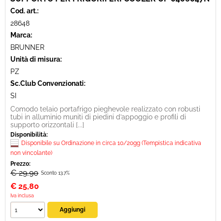
Cod. art.:
28648
Marca:
BRUNNER
Unità di misura:
PZ
Sc.Club Convenzionati:
SI
Comodo telaio portafrigo pieghevole realizzato con robusti
tubi in alluminio muniti di piedini d’appoggio e profili di
supporto orizzontali [...]
Disponibilità:
Disponibile su Ordinazione in circa 10/20gg (Tempistica indicativa
non vincolante)
Prezzo:
€ 29,90
Sconto 13.7%
€
25,80
Iva inclusa