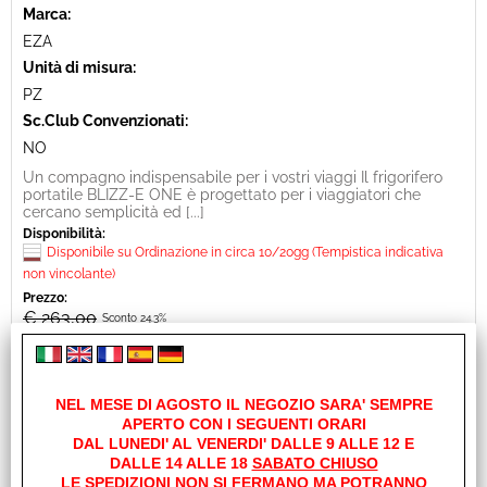
Marca:
EZA
Unità di misura:
PZ
Sc.Club Convenzionati:
NO
Un compagno indispensabile per i vostri viaggi Il frigorifero
portatile BLIZZ-E ONE è progettato per i viaggiatori che
cercano semplicità ed [...]
Disponibilità:
Disponibile su Ordinazione in circa 10/20gg (Tempistica indicativa
non vincolante)
Prezzo:
€ 263,00
Sconto 24.3%
€
199,00
Iva inclusa
NEL MESE DI AGOSTO IL NEGOZIO SARA' SEMPRE
APERTO CON I SEGUENTI ORARI
DAL LUNEDI' AL VENERDI' DALLE 9 ALLE 12 E
DALLE 14 ALLE 18
SABATO CHIUSO
LE SPEDIZIONI NON SI FERMANO MA POTRANNO