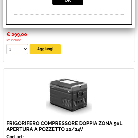
Disponibilità:
Disponibile su Ordinazione in circa 10/20gg (Tempistica indicativa
non vincolante)
Prezzo:
€ 463,00
Sconto 35.4%
€
299,00
Iva inclusa
FRIGORIFERO COMPRESSORE DOPPIA ZONA 56L
APERTURA A POZZETTO 12/24V
Cod. art.: