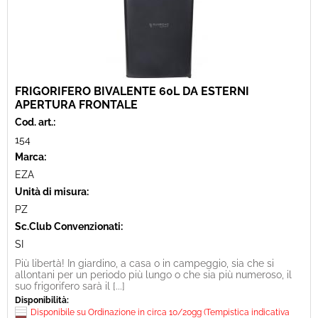
FRIGORIFERO BIVALENTE 60L DA ESTERNI
APERTURA FRONTALE
Cod. art.:
154
Marca:
EZA
Unità di misura:
PZ
Sc.Club Convenzionati:
SI
Più libertà! In giardino, a casa o in campeggio, sia che si
allontani per un periodo più lungo o che sia più numeroso, il
suo frigorifero sarà il [...]
Disponibilità:
Disponibile su Ordinazione in circa 10/20gg (Tempistica indicativa