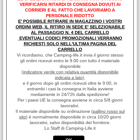
VERIFICARSI RITARDI DI CONSEGNA DOVUTI AI
CORRIERI E AL FATTO CHE LAVORIAMO A
PERSONALE RIDOTTO
E' POSSIBILE RITIRARE IN MAGAZZINO I VOSTRI
ORDINI WEB, IL RITIRO IN SEDE E' SELEZIONABILE
AL PASSAGGIO N. 4 DEL CARRELLO
EVENTUALI CODICI PROMOZIONALI VERRANNO
RICHIESTI SOLO NELL'ULTIMA PAGINA DEL
CARRELLO
FRIGORIFERO COMPRESSORE DOPPIA ZONA 47L
Vi ricordiamo, che Camping-life.it invia il giorno stesso
APERTURA A POZZETTO 12/24V
gli ordini ricevuti entro le 9.00 con tutto il materiale
Cod. art.:
disponibile
31755
(
indicatore verde con relativa quantità disponibile
indicata a lato
),
Marca:
e il giorno dopo gli ordini ricevuti oltre le 9.00, in
EZA
entrambi i casi la consegna in Italia avviene
Unità di misura:
mediamente in 24/72h dalla spedizione!
Per i paesi UE la consegna avviene in circa 5/8 giorni
PZ
lavorativi.
Sc.Club Convenzionati:
Il materiale disponibile su ordinazione (
pallino rosso sul
sito
) è normalmente disponibile in circa 10/20 giorni
NO
lavorativi, salvo disponibilità del fornitore.
Modularità per prestazioni ottimali Il BLIZZ-E FLEX si
Lo Staff di Camping-Life.it
distingue per le sue due zone di temperatura regolabili,
personalizzabili a piacimento grazie [...]