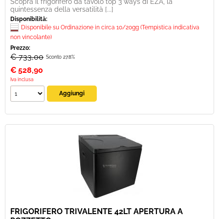
Scopra il frigorifero da tavolo top 3 ways di EZA, la
quintessenza della versatilità [...]
Disponibilità:
Disponibile su Ordinazione in circa 10/20gg (Tempistica indicativa
non vincolante)
Prezzo:
€ 733,00
Sconto 27.8%
€
528,90
Iva inclusa
FRIGORIFERO TRIVALENTE 42LT APERTURA A