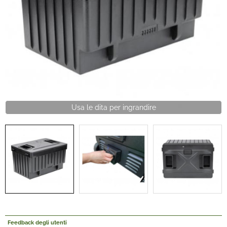
Offerte Del mese
Fineserie e Occasioni
Convenzioni
La nostra Officina
Usa le dita per ingrandire
Veicoli Pronta consegna
Lavora Con Noi
Feedback degli utenti