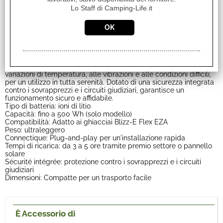
batteria è facile da trasportare e da manipolare. Elle è
Lo Staff di Camping-Life.it
perfettamente integrato con i ghiacciai Blizz-E Flex del marchio
EZA, garantendo un utilizzo intuitivo e senza ingombri. Que vous
soyez en randonnée, en camping ou lors d'un pique-nique, elle
vous accompagne en toute semplicité.
Una garanzia di affidabilità e durata
Realizzata con materiali di alta qualità e celle al litio performanti,
questa batteria offre una durata eccezionale. Resiste alle
variazioni di temperatura, alle vibrazioni e alle condizioni difficili,
per un utilizzo in tutta serenità. Dotato di una sicurezza integrata
contro i sovrapprezzi e i circuiti giudiziari, garantisce un
funzionamento sicuro e affidabile.
Tipo di batteria: ioni di litio
Capacità: fino a 500 Wh (solo modello)
Compatibilità: Adatto ai ghiacciai Blizz-E Flex EZA
Peso: ultraleggero
Connectique: Plug-and-play per un'installazione rapida
Tempi di ricarica: da 3 a 5 ore tramite premio settore o pannello
solare
Sécurité intégrée: protezione contro i sovrapprezzi e i circuiti
giudiziari
Dimensioni: Compatte per un trasporto facile
È Accessorio di