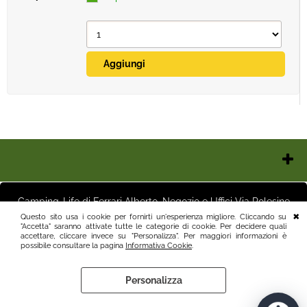
Chi Siamo
Contatti e Orari
Camping-Life di Ferrari Alberto, Negozio e Uffici Via Polesine
Pagamenti
16 25125 Brescia (BS) Magazzino Via Friuli 3 25125 Brescia (BS)
Questo sito usa i cookie per fornirti un'esperienza migliore. Cliccando su
Italia P.I.03411250982 info@camping-life.it tel.3887818400
"Accetta" saranno attivate tutte le categorie di cookie. Per decidere quali
Spedizioni
accettare, cliccare invece su "Personalizza". Per maggiori informazioni è
Recesso e Condizioni
possibile consultare la pagina
Informativa Cookie
.
Informativa Privacy
Personalizza
Informativa Cookie
Preferenze cookie