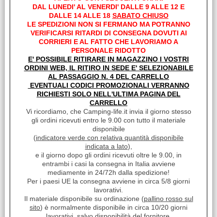
DAL LUNEDI' AL VENERDI' DALLE 9 ALLE 12 E
Servizi
DALLE 14 ALLE 18
SABATO CHIUSO
LE SPEDIZIONI NON SI FERMANO MA POTRANNO
Stampa
VERIFICARSI RITARDI DI CONSEGNA DOVUTI AI
CORRIERI E AL FATTO CHE LAVORIAMO A
Avvisami quando diminuisce il prezzo
PERSONALE RIDOTTO
E' POSSIBILE RITIRARE IN MAGAZZINO I VOSTRI
ORDINI WEB, IL RITIRO IN SEDE E' SELEZIONABILE
Condividi
AL PASSAGGIO N. 4 DEL CARRELLO
EVENTUALI CODICI PROMOZIONALI VERRANNO
Richiedi informazioni
RICHIESTI SOLO NELL'ULTIMA PAGINA DEL
CARRELLO
Vi ricordiamo, che Camping-life.it invia il giorno stesso
Prolunga l'autonomia dei tuoi ghiacciai Blizz-E Flex EZA .
gli ordini ricevuti entro le 9.00 con tutto il materiale
Potente, leggero e compatto, garantisce un funzionamento
disponibile
continuo e affidabile, ideale per le tue avventure in camper, in
(
indicatore verde con relativa quantità disponibile
campagna o in piena natura.
indicata a lato
),
Una batteria performante per i tuoi ghiacciai EZA
e il giorno dopo gli ordini ricevuti oltre le 9.00, in
Un'autonomia prolungata per le vostre scappatelle
La batteria mobile EZA è appositamente progettata per
entrambi i casi la consegna in Italia avviene
alimentare i tuoi ghiacciai Blizz-E Flex EZA, proprio come ogni
mediamente in 24/72h dalla spedizione!
fonte di elettricità. Grazie alla sua capacità ottimizzata, offre ore
Per i paesi UE la consegna avviene in circa 5/8 giorni
di funzionalità supplementari, perfetti per conservare i vostri
lavorativi.
alimenti e cibo al fresco per tutto il tempo dei vostri spostamenti.
Il materiale disponibile su ordinazione (
pallino rosso sul
Compatto e facile da trasportare
sito
) è normalmente disponibile in circa 10/20 giorni
Con il suo design ergonomico e il suo peso ridotto, questa
lavorativi, salvo disponibilità del fornitore.