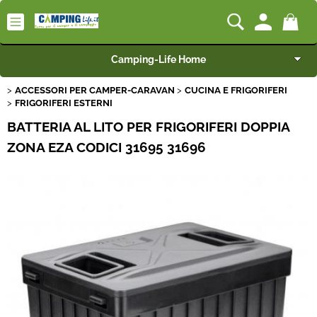
Camping-Life Home
ACCESSORI PER CAMPER-CARAVAN
CUCINA E FRIGORIFERI
Articoli per Camper e Caravan
FRIGORIFERI ESTERNI
BATTERIA AL LITO PER FRIGORIFERI DOPPIA
Articoli per Furgonati e Van
ZONA EZA CODICI 31695 31696
Speciale Arredo
Campeggio e Giardino
BEST SELLER
Rimorchi
Nautica