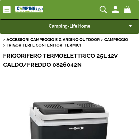
Camping-Life Home
ACCESSORI CAMPEGGIO E GIARDINO OUTDOOR
CAMPEGGIO
Articoli per Camper e Caravan
FRIGORIFERI E CONTENITORI TERMICI
FRIGORIFERO TERMOELETTRICO 25L 12V
Articoli per Furgonati e Van
CALDO/FREDDO 0826042N
Speciale Arredo
Campeggio e Giardino
BEST SELLER
Rimorchi
Nautica