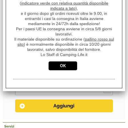
(
indicatore verde con relativa quantità disponibile
indicata a lato
),
Sc. Club Convenzionati:
e il giorno dopo gli ordini ricevuti oltre le 9.00, in
NO
entrambi i casi la consegna in Italia avviene
mediamente in 24/72h dalla spedizione!
Unità di misura:
Per i paesi UE la consegna avviene in circa 5/8 giorni
lavorativi.
PZ
Il materiale disponibile su ordinazione (
pallino rosso sul
sito
) è normalmente disponibile in circa 10/20 giorni
Disponibilità:
lavorativi, salvo disponibilità del fornitore.
Disponibile
Lo Staff di Camping-Life.it
consegna in 24/72h
Peso:
5,000 Kg
Servizi