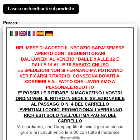
Prezzo:
€ 76,90
Sconto 22.1%
€
59,90
NEL MESE DI AGOSTO IL NEGOZIO SARA' SEMPRE
Iva inclusa
APERTO CON I SEGUENTI ORARI
DAL LUNEDI' AL VENERDI' DALLE 9 ALLE 12 E
Spese di trasporto:
DALLE 14 ALLE 18
SABATO CHIUSO
LE SPEDIZIONI NON SI FERMANO MA POTRANNO
A partire da
€ 15,01
Iva inclusa
VERIFICARSI RITARDI DI CONSEGNA DOVUTI AI
Maggiori dettagli
CORRIERI E AL FATTO CHE LAVORIAMO A
PERSONALE RIDOTTO
Cod. art.:
E' POSSIBILE RITIRARE IN MAGAZZINO I VOSTRI
ORDINI WEB, IL RITIRO IN SEDE E' SELEZIONABILE
28080
AL PASSAGGIO N. 4 DEL CARRELLO
EVENTUALI CODICI PROMOZIONALI VERRANNO
Marca:
RICHIESTI SOLO NELL'ULTIMA PAGINA DEL
BRUNNER
CARRELLO
Vi ricordiamo, che Camping-life.it invia il giorno stesso
Sc.Camperisti Italiani Premium:
gli ordini ricevuti entro le 9.00 con tutto il materiale
disponibile
NO