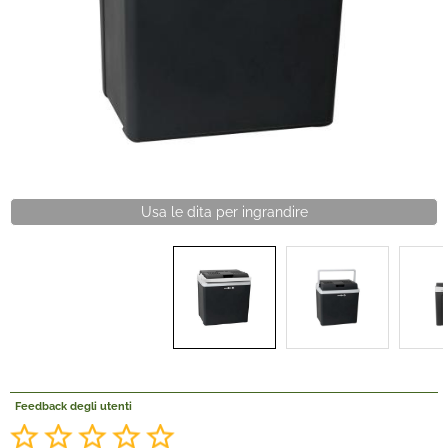
Offerte Del mese
Fineserie e Occasioni
Convenzioni
La nostra Officina
Usa le dita per ingrandire
Veicoli Pronta consegna
Lavora Con Noi
Feedback degli utenti