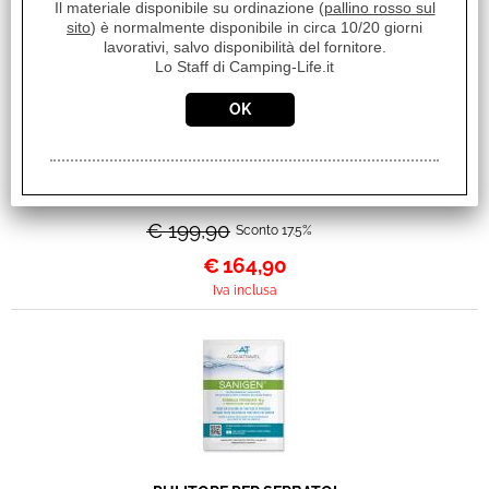
Il materiale disponibile su ordinazione (
pallino rosso sul
sito
) è normalmente disponibile in circa 10/20 giorni
lavorativi, salvo disponibilità del fornitore.
Lo Staff di Camping-Life.it
MOBILETTO ARMADIO
MULTIUSO AZABACHE
CTW SQUARE HTW
0422086N.C03
€ 199,90
Sconto 17.5%
€
164,90
Iva inclusa