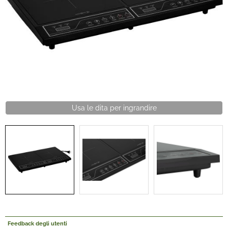
Offerte Del mese
Fineserie e Occasioni
Convenzioni
La nostra Officina
Usa le dita per ingrandire
Veicoli Pronta consegna
Lavora Con Noi
Feedback degli utenti