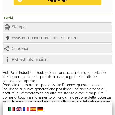
Servizi
Stampa
Avvisami quando diminuisce il prezzo
Condividi
Richiedi informazioni
Hot Point Induction Double è una piastra a induzione portatile
ideale per cucinare le portate in campeggio e in tutte le
occasioni all'aperto.
Prodotto dal marchio specializzato Brunner, questo piano a
induzione di nuova generazione possiede una doppia zona di
cottura in vetroceramica ad alta resistenza e facile da pulire. I
comandi touch a sfioramento offrono una gestione della potenza
semplice e sicura, nonché un controllo preciso del calore grazie
ai 9 livelli di potenza preimpostati. La struttura della piastra è
realizzata in PP termoresistente solido e dal design moderno.