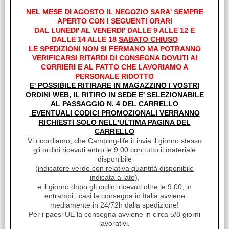
ProduceShop seleziona solo i migliori prodotti per ogni categoria
in base a caratteristiche qualitative ed estetiche con l’obiettivo di
NEL MESE DI AGOSTO IL NEGOZIO SARA' SEMPRE
distribuire sul mercato solo articoli in grado di soddisfare a pieno
APERTO CON I SEGUENTI ORARI
le necessità dei propri clienti.
DAL LUNEDI' AL VENERDI' DALLE 9 ALLE 12 E
DALLE 14 ALLE 18
SABATO CHIUSO
Caratteristiche tecniche:
LE SPEDIZIONI NON SI FERMANO MA POTRANNO
Dimensioni piastra: 60 x 36 x 7 cm (larghezza, profondità, altezza)
VERIFICARSI RITARDI DI CONSEGNA DOVUTI AI
2 piani cottura a induzione in vetroceramica
CORRIERI E AL FATTO CHE LAVORIAMO A
9 livelli di potenza
PERSONALE RIDOTTO
Display led
E' POSSIBILE RITIRARE IN MAGAZZINO I VOSTRI
Comandi touch
Potenza: 300 - 2000W / 100 - 1500W
ORDINI WEB, IL RITIRO IN SEDE E' SELEZIONABILE
Voltaggio: 230 / 50 Hz
AL PASSAGGIO N. 4 DEL CARRELLO
EVENTUALI CODICI PROMOZIONALI VERRANNO
Altezza (Cm) 7
RICHIESTI SOLO NELL'ULTIMA PAGINA DEL
Larghezza (Cm) 36
CARRELLO
Profondità (Cm) 60
Lunghezza (Cm) 60
Vi ricordiamo, che Camping-life.it invia il giorno stesso
gli ordini ricevuti entro le 9.00 con tutto il materiale
disponibile
(
indicatore verde con relativa quantità disponibile
indicata a lato
),
I clienti che hanno acquistato questo prodotto,
e il giorno dopo gli ordini ricevuti oltre le 9.00, in
hanno scelto anche questi articoli
entrambi i casi la consegna in Italia avviene
mediamente in 24/72h dalla spedizione!
Per i paesi UE la consegna avviene in circa 5/8 giorni
lavorativi.