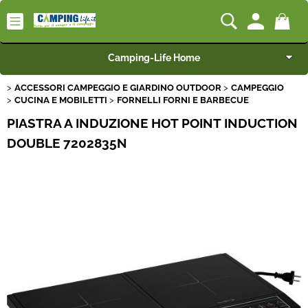
Camping-Life Home
ACCESSORI CAMPEGGIO E GIARDINO OUTDOOR
CAMPEGGIO
Articoli per Camper e Caravan
CUCINA E MOBILETTI
FORNELLI FORNI E BARBECUE
PIASTRA A INDUZIONE HOT POINT INDUCTION
Articoli per Furgonati e Van
DOUBLE 7202835N
Speciale Arredo
Campeggio e Giardino
BEST SELLER
Rimorchi
Nautica