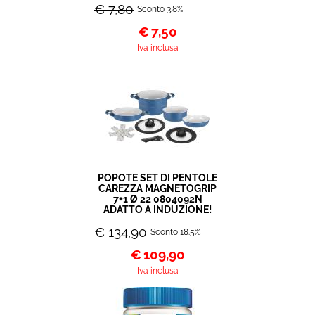
€ 7,80
Sconto 3.8%
€
7,50
Iva inclusa
POPOTE SET DI PENTOLE
CAREZZA MAGNETOGRIP
7+1 Ø 22 0804092N
ADATTO A INDUZIONE!
€ 134,90
Sconto 18.5%
€
109,90
Iva inclusa