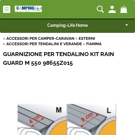
Camping-Life Home
ACCESSORI PER CAMPER-CARAVAN
ESTERNI
Articoli per Camper e Caravan
ACCESSORI PER TENDALINI E VERANDE
FIAMMA
GUARNIZIONE PER TENDALINO KIT RAIN
Articoli per Furgonati e Van
GUARD M 550 98655Z015
Speciale Arredo
Campeggio e Giardino
BEST SELLER
Rimorchi
Nautica