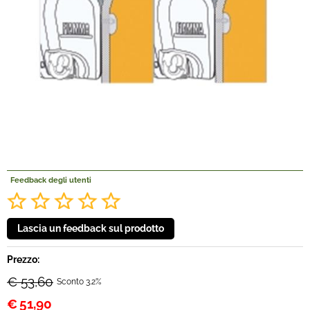
Offerte Del mese
Fineserie e Occasioni
Convenzioni
La nostra Officina
Veicoli Pronta consegna
Feedback degli utenti
Lavora Con Noi
Prezzo:
€ 53,60
Sconto 3.2%
€
51,90