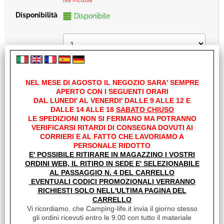
Iva inclusa
Disponibile
NEL MESE DI AGOSTO IL NEGOZIO SARA' SEMPRE
APERTO CON I SEGUENTI ORARI
DAL LUNEDI' AL VENERDI' DALLE 9 ALLE 12 E
DALLE 14 ALLE 18
SABATO CHIUSO
LE SPEDIZIONI NON SI FERMANO MA POTRANNO
VERIFICARSI RITARDI DI CONSEGNA DOVUTI AI
CORRIERI E AL FATTO CHE LAVORIAMO A
PERSONALE RIDOTTO
E' POSSIBILE RITIRARE IN MAGAZZINO I VOSTRI
ORDINI WEB, IL RITIRO IN SEDE E' SELEZIONABILE
AL PASSAGGIO N. 4 DEL CARRELLO
EVENTUALI CODICI PROMOZIONALI VERRANNO
TENDALINO CARAVANSTORE EVO 425
RICHIESTI SOLO NELL'ULTIMA PAGINA DEL
ROYAL GREY 08830F01R
CARRELLO
Vi ricordiamo, che Camping-life.it invia il giorno stesso
€
614,80
gli ordini ricevuti entro le 9.00 con tutto il materiale