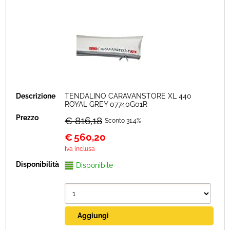
TENDALINO CARAVANSTORE XL 440
ROYAL GREY 07740G01R
€ 816,18
Sconto 31.4%
€
560,20
Iva inclusa
Disponibile