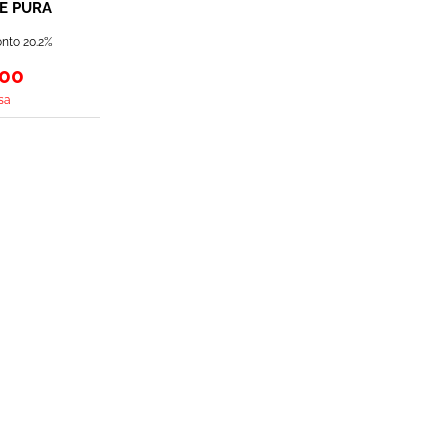
E PURA
 500W
nto 20.2%
,00
sa