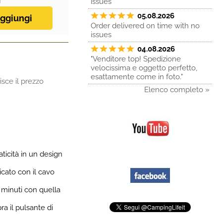
issues
05.08.2026
Order delivered on time with no
issues
04.08.2026
"Venditore top! Spedizione
velocissima e oggetto perfetto,
esattamente come in foto."
sce il prezzo
Elenco completo »
ticità in un design
icato con il cavo
5 minuti con quella
ra il pulsante di