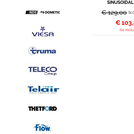
SINUSOIDAL
12V/230V
€ 129,00
Sco
€
103
Iva inclu