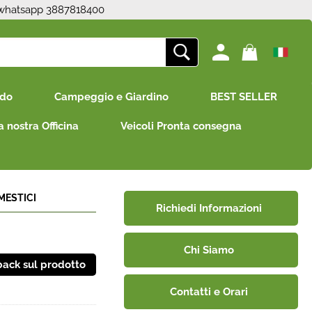
 whatsapp 3887818400
ono già registrato
Sono un nuovo cliente
edo
Campeggio e Giardino
BEST SELLER
mpletare l'ordine inserisci
Se non sei ancora registrato sul
e utente e la password e
nostro sito clicca sul pulsante
a nostra Officina
Veicoli Pronta consegna
icca sul pulsante "Accedi"
"Registrati"
E-mail:
Password:
MESTICI
Richiedi Informazioni
Chi Siamo
i perso la password?
Contatti e Orari