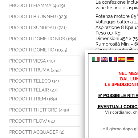
La confezione inclu
PRODOTTI FIAMMA (4619)
varie testine di aspi
Potenza motore 85
PRODOTTI BRUNNER (323)
Voltaggio batteria 11
Aspirazione 8 Kpa 
PRODOTTI SUNROAD (721)
Peso 0,7 Kg
Dimensioni 452 x 7
PRODOTTI DOMETIC NDS (169)
Rumorosità Min. = 6
Capacità contenitor
PRODOTTI DOMETIC (1035)
PRODOTTI VIESA (40)
PRODOTTI TRUMA (352)
NEL MES
Altro (4)
Links (1)
DAL LUN
PRODOTTI TELECO (14)
LE SPEDIZIONI
Links
PRODOTTI TELAIR (27)
E' POSSIBILE RITI
PRODOTTI TREM (169)
Sito Haba
EVENTUALI CODIC
PRODOTTI THETFORD (449)
Vi ricordiamo, che
PRODOTTI FLOW (51)
I clienti che h
e il giorno dopo gl
PRODOTTI ACQUADEP (2)