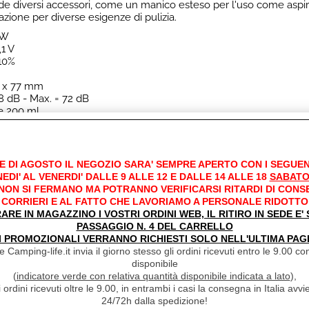
de diversi accessori, come un manico esteso per l'uso come aspir
razione per diverse esigenze di pulizia.
 W
,1 V
±10%
5 x 77 mm
8 dB - Max. = 72 dB
e 200 ml
E DI AGOSTO IL NEGOZIO SARA' SEMPRE APERTO CON I SEGUEN
EDI' AL VENERDI' DALLE 9 ALLE 12 E DALLE 14 ALLE 18
SABATO
 NON SI FERMANO MA POTRANNO VERIFICARSI RITARDI DI CONS
CORRIERI E AL FATTO CHE LAVORIAMO A PERSONALE RIDOTTO
RARE IN MAGAZZINO I VOSTRI ORDINI WEB, IL RITIRO IN SEDE E
PASSAGGIO N. 4 DEL CARRELLO
I PROMOZIONALI VERRANNO RICHIESTI SOLO NELL'ULTIMA PAG
 Camping-life.it invia il giorno stesso gli ordini ricevuti entro le 9.00 con
disponibile
anno acquistato questo prodotto, hanno scelto anche q
(
indicatore verde con relativa quantità disponibile indicata a lato
),
i ordini ricevuti oltre le 9.00, in entrambi i casi la consegna in Italia a
24/72h dalla spedizione!