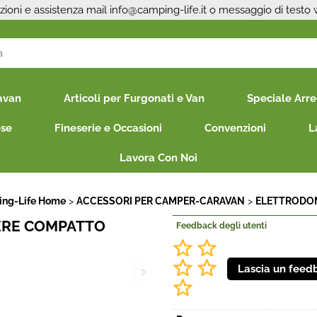
zioni e assistenza mail
info@camping-life.it
o messaggio di testo
S
avan
Articoli per Furgonati e Van
Speciale Arr
Per co
il nom
ese
Fineserie e Occasioni
Convenzioni
L
poi cl
Lavora Con Noi
ng-Life Home
ACCESSORI PER CAMPER-CARAVAN
ELETTRODO
ERE COMPATTO
Feedback degli utenti
Ha