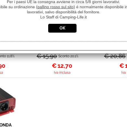
Per i paesi UE la consegna avviene in circa 5/8 giorni lavorativi.
ibile su ordinazione (
pallino rosso sul sito
) è normalmente disponibile in
lavorativi, salvo disponibilità del fornitore.
Lo Staff di Camping-Life.it
I PENTOLE
BACINELLA IN SILICONE
SECCHIO P
STA AL
HODALL FOLD-AWAY
SILICONE
 0804029N
NERO/GRIGIO
FOLD-A
€ 15,90
0203070N.C20
€ 20,86
0203
nto 11.8%
Sconto 20.1%
90
€
12,70
€
sa
Iva inclusa
Iva
 ONDA