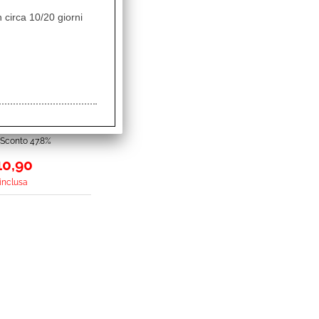
 circa 10/20 giorni
IEGHEVOLE IN
 38CM VINIS
WAY GRIGIO
062C.C06
Sconto 47.8%
10,90
 inclusa