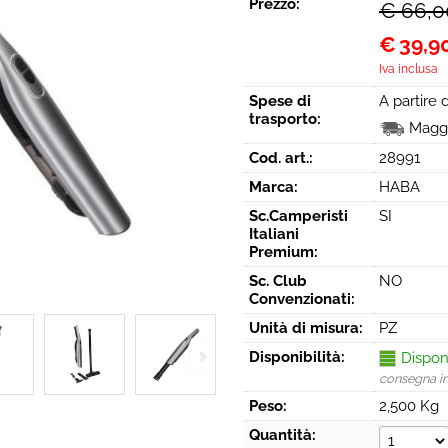
Prezzo:
€ 66,0
€
39,9
Iva inclusa
Spese di
A partire
trasporto:
Maggi
Cod. art.:
28991
Marca:
HABA
Sc.Camperisti
SI
Italiani
Premium:
Sc. Club
NO
Convenzionati:
Unità di misura:
PZ
Disponibilità:
Dispon
consegna i
Peso:
2,500 Kg
Quantità: