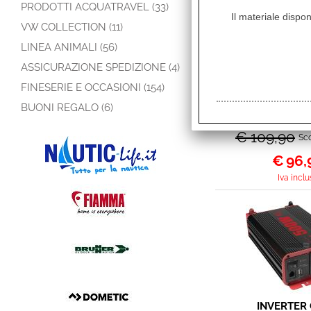
PRODOTTI ACQUATRAVEL (33)
Il materiale dispon
VW COLLECTION (11)
LINEA ANIMALI (56)
ASSICURAZIONE SPEDIZIONE (4)
FINESERIE E OCCASIONI (154)
POPOTE SET D
BUONI REGALO (6)
VOLCANO PA
VOLO 4 PEZZI
€ 109,90
Sco
€
96,
Iva inclu
INVERTER