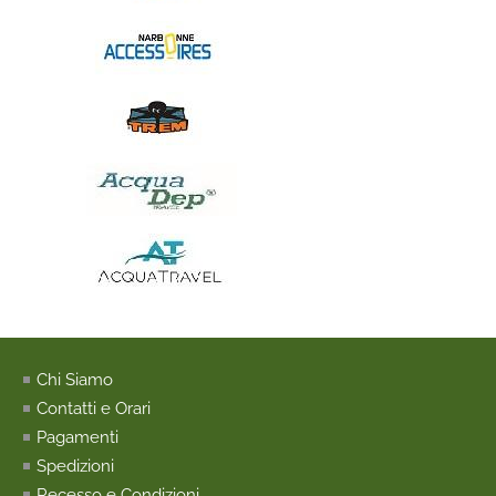
Chi Siamo
Contatti e Orari
Pagamenti
Spedizioni
Recesso e Condizioni