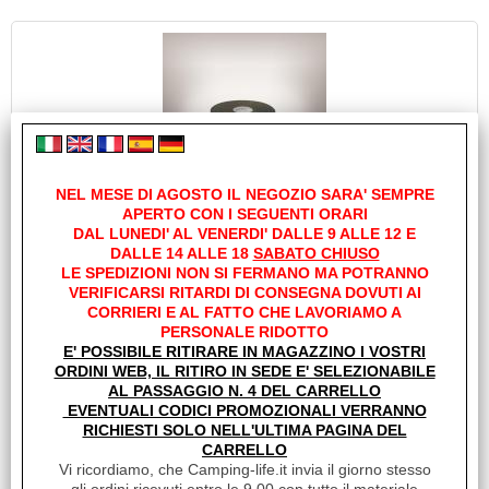
NEL MESE DI AGOSTO IL NEGOZIO SARA' SEMPRE
MATERIALE ISOLANTE ADESIVO ARMAFLEX HOME
APERTO CON I SEGUENTI ORARI
DAL LUNEDI' AL VENERDI' DALLE 9 ALLE 12 E
50MM X15MT SP.3MM
DALLE 14 ALLE 18
SABATO CHIUSO
Cod. art.:
LE SPEDIZIONI NON SI FERMANO MA POTRANNO
31600
VERIFICARSI RITARDI DI CONSEGNA DOVUTI AI
CORRIERI E AL FATTO CHE LAVORIAMO A
Marca:
PERSONALE RIDOTTO
ARMACELL
E' POSSIBILE RITIRARE IN MAGAZZINO I VOSTRI
Unità di misura:
ORDINI WEB, IL RITIRO IN SEDE E' SELEZIONABILE
AL PASSAGGIO N. 4 DEL CARRELLO
RT
EVENTUALI CODICI PROMOZIONALI VERRANNO
Sc.Club Convenzionati:
RICHIESTI SOLO NELL'ULTIMA PAGINA DEL
CARRELLO
SI
Vi ricordiamo, che Camping-life.it invia il giorno stesso
Rotolo da larghezza 50mm x 15mt Spessore 3mm Ideale per