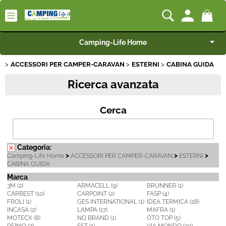
Camping-Life Home
ACCESSORI PER CAMPER-CARAVAN
ESTERNI
CABINA GUIDA
Articoli per Camper e Caravan
Ricerca avanzata
Articoli per Furgonati e Van
Cerca
Speciale Arredo
Campeggio e Giardino
Categoria:
>
>
>
Camping-Life Home
ACCESSORI PER CAMPER-CARAVAN
ESTERNI
CABINA GUIDA
BEST SELLER
Marca
3M (2)
ARMACELL (9)
BRUNNER (1)
CARBEST (10)
CARPOINT (2)
FASP (4)
Rimorchi
FROLI (1)
GES INTERNATIONAL (1)
IDEA TERMICA (28)
INCASA (2)
LAMPA (17)
MAFRA (1)
MOTECX (8)
NO BRAND (1)
OTO TOP (5)
Nautica