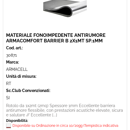
MATERIALE FONOIMPEDENTE ANTIRUMORE
ARMACOMFORT BARRIER B 2X1MT SP.1MM
Cod. art.:
30871
Marca:
ARMACELL
Unità di misura:
RT
Sc.Club Convenzionati:
SI
Rotolo da 1x2mt (2mq) Spessore 1mm Eccellente barriera
antirumore flessibile, con prestazioni acustiche elevate, sicura
e salutare // Eccellente [...]
Disponibilità:
Disponibile su Ordinazione in circa 10/20gg (Tempistica indicativa