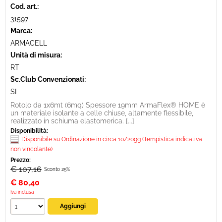
Cod. art.:
31597
Marca:
ARMACELL
Unità di misura:
RT
Sc.Club Convenzionati:
SI
Rotolo da 1x6mt (6mq) Spessore 19mm ArmaFlex® HOME è
un materiale isolante a celle chiuse, altamente flessibile,
realizzato in schiuma elastomerica. [...]
Disponibilità:
Disponibile su Ordinazione in circa 10/20gg (Tempistica indicativa
non vincolante)
Prezzo:
€ 107,16
Sconto 25%
€
80,40
Iva inclusa