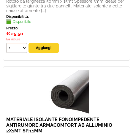
Rotolo da larghezza 50mm x 15mt Spessore 3mm Ideale per
sigillare le giunte tra due pannelli. Materiale isolante a celle
chiuse altamente [...]
Disponibilità:
Disponibile
Prezzo:
€
25,50
Iva inclusa
MATERIALE ISOLANTE FONOIMPEDENTE
ANTIRUMORE ARMACOMFORT AB ALLUMINIO
2X1MT SP.11MM