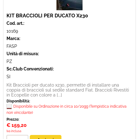
KIT BRACCIOLI PER DUCATO X230
Cod. art.:
10169
Marca:
FASP
Unità di misura:
PZ
Sc.Club Convenzionati:
SI
Kit Braccioli per ducato x230, permette di installare una
coppia di braccioli sul sedile standard Fiat. Braccioli Rivestiti
in Ecopelle con colore a [...]
Disponibilità:
Disponibile su Ordinazione in circa 10/20gg (Tempistica indicativa
non vincolante)
Prezzo:
€
159,20
Iva inclusa