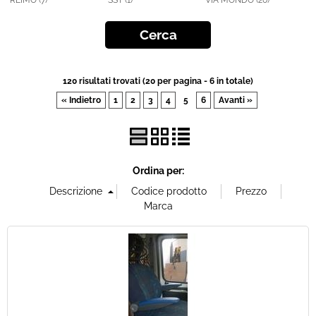
REIMO (7)
SST (1)
VIA MONDO (20)
Offerte Del mese
Fineserie e Occasioni
120 risultati trovati (20 per pagina - 6 in totale)
« Indietro
1
2
3
4
5
6
Avanti »
Convenzioni
La nostra Officina
Ordina per:
Veicoli Pronta consegna
Lavora Con Noi