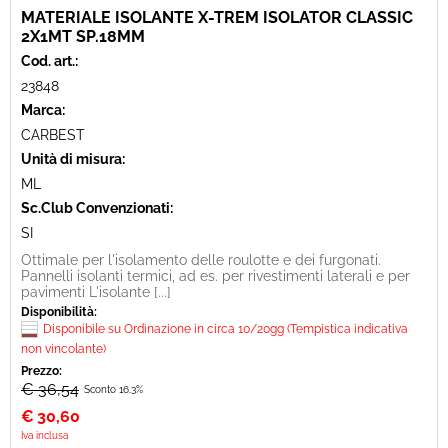
MATERIALE ISOLANTE X-TREM ISOLATOR CLASSIC
2X1MT SP.18MM
Cod. art.:
23848
Marca:
CARBEST
Unità di misura:
ML
Sc.Club Convenzionati:
SI
Ottimale per l'isolamento delle roulotte e dei furgonati.
Pannelli isolanti termici, ad es. per rivestimenti laterali e per
pavimenti L'isolante [...]
Disponibilità:
Disponibile su Ordinazione in circa 10/20gg (Tempistica indicativa
non vincolante)
Prezzo:
€ 36,54
Sconto 16.3%
€
30,60
Iva inclusa