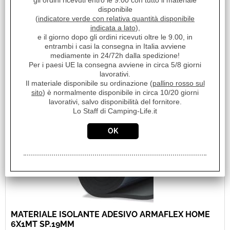
gli ordini ricevuti entro le 9.00 con tutto il materiale
sigillare le giunte tra due pannelli. ArmaFlex® HOME è un
disponibile
materiale isolante a celle [...]
(
indicatore verde con relativa quantità disponibile
Disponibilità:
indicata a lato
),
Disponibile
e il giorno dopo gli ordini ricevuti oltre le 9.00, in
Prezzo:
entrambi i casi la consegna in Italia avviene
€ 12,64
Sconto 18.5%
mediamente in 24/72h dalla spedizione!
Per i paesi UE la consegna avviene in circa 5/8 giorni
€
10,30
lavorativi.
Iva inclusa
Il materiale disponibile su ordinazione (
pallino rosso sul
sito
) è normalmente disponibile in circa 10/20 giorni
lavorativi, salvo disponibilità del fornitore.
Lo Staff di Camping-Life.it
MATERIALE ISOLANTE ADESIVO ARMAFLEX HOME
6X1MT SP.19MM