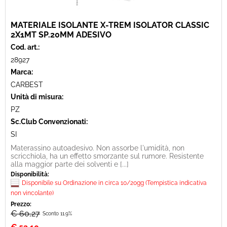
MATERIALE ISOLANTE X-TREM ISOLATOR CLASSIC
2X1MT SP.20MM ADESIVO
Cod. art.:
28927
Marca:
CARBEST
Unità di misura:
PZ
Sc.Club Convenzionati:
SI
Materassino autoadesivo. Non assorbe l'umidità, non
scricchiola, ha un effetto smorzante sul rumore. Resistente
alla maggior parte dei solventi e [...]
Disponibilità:
Disponibile su Ordinazione in circa 10/20gg (Tempistica indicativa
non vincolante)
Prezzo:
€ 60,27
Sconto 11.9%