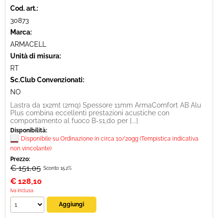
Cod. art.:
30873
Marca:
ARMACELL
Unità di misura:
RT
Sc.Club Convenzionati:
NO
Lastra da 1x2mt (2mq) Spessore 11mm ArmaComfort AB Alu
Plus combina eccellenti prestazioni acustiche con
comportamento al fuoco B-s1,d0 per [...]
Disponibilità:
Disponibile su Ordinazione in circa 10/20gg (Tempistica indicativa
non vincolante)
Prezzo:
€ 151,05
Sconto 15.2%
€
128,10
Iva inclusa