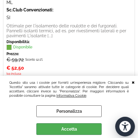
ML
Sc.Club Convenzionati:
SI
Ottimale per l'isolamento delle roulotte e dei furgonati.
Pannelli isolanti termici, ad es. per rivestimenti laterali e per
pavimenti L'isolante [...]
Disponibilità:
Disponibile
Prezzo:
€ 59,72
Sconto 12.1%
€
52,50
Iva inclusa
Questo sito usa i cookie per fornirti un'esperienza migliore. Cliccando su
"Accetta" saranno attivate tutte le categorie di cookie. Per decidere quali
accettare, cliccare invece su "Personalizza". Per maggiori informazioni è
possibile consultare la pagina
Informativa Cookie
.
120 risultati trovati (20 per pagina - 6 in totale)
Personalizza
« Indietro
1
2
3
4
5
6
Avanti »
Accetta