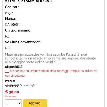
2X1MT SP.10MM ADESIVO
Cod. art.:
28921
Marca:
CARBEST
Unità di misura:
PZ
Sc.Club Convenzionati:
NO
Materassino autoadesivo. Non assorbe l'umidità, non
scricchiola, ha un effetto smorzante sul rumore. Resistente
alla maggior parte dei solventi e [...]
Disponibilità:
Disponibile su Ordinazione in circa 10/20gg (Tempistica indicativa
non vincolante)
Prezzo:
€ 48,07
Sconto 20.9%
€
38,00
Iva inclusa