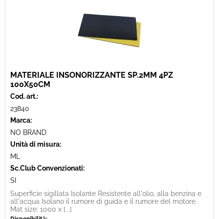
MATERIALE INSONORIZZANTE SP.2MM 4PZ
100X50CM
Cod. art.:
23840
Marca:
NO BRAND
Unità di misura:
ML
Sc.Club Convenzionati:
SI
Superficie sigillata Isolante Resistente all'olio, alla benzina e
all'acqua Isolano il rumore di guida e il rumore del motore.
Mat size: 1000 x [...]