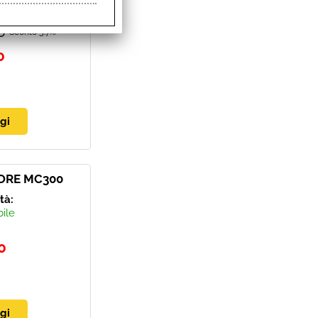
0
Sconto 5.7%
0
SORE MC300
ità:
bile
0