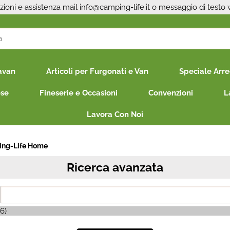
zioni e assistenza mail
info@camping-life.it
o messaggio di testo
S
avan
Articoli per Furgonati e Van
Speciale Arr
Per co
il nom
ese
Fineserie e Occasioni
Convenzioni
L
poi cl
Lavora Con Noi
ng-Life Home
Ricerca avanzata
Ha
6)