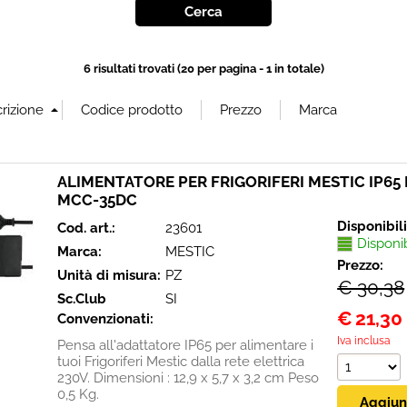
6 risultati trovati (20 per pagina - 1 in totale)
ALIMENTATORE PER FRIGORIFERI MESTIC IP65
MCC-35DC
Disponibil
Cod. art.:
23601
Disponi
Marca:
MESTIC
Prezzo:
Unità di misura:
PZ
€ 30,38
Sc.Club
SI
€
21,30
Convenzionati:
Iva inclusa
Pensa all'adattatore IP65 per alimentare i
tuoi Frigoriferi Mestic dalla rete elettrica
230V. Dimensioni : 12,9 x 5,7 x 3,2 cm Peso
0,5 Kg.