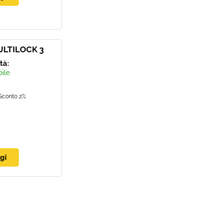
ULTILOCK 3
ità:
bile
Sconto 2%