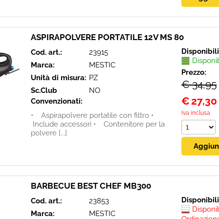
ASPIRAPOLVERE PORTATILE 12V MS 80
Disponibil
Cod. art.:
23915
Disponi
Marca:
MESTIC
Prezzo:
Unità di misura:
PZ
€ 34,95
Sc.Club
NO
€
27,30
Convenzionati:
Iva inclusa
• Aspirapolvere portatile con filtro •
Include accessori • Contenitore per la
polvere [...]
BARBECUE BEST CHEF MB300
Disponibil
Cod. art.:
23853
Disponi
Marca:
MESTIC