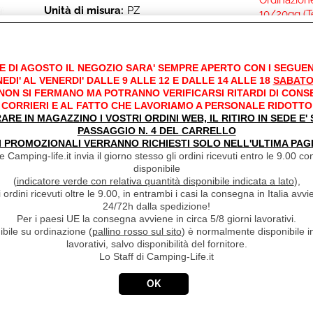
Ordinazione
Unità di misura:
PZ
10/20gg (T
indicativa 
Sc.Club
NO
vincolante)
Convenzionati:
Prezzo:
C’è solo un modo per concludere una
E DI AGOSTO IL NEGOZIO SARA' SEMPRE APERTO CON I SEGUEN
€ 269,
giornata estiva. Facendo un divertente
EDI' AL VENERDI' DALLE 9 ALLE 12 E DALLE 14 ALLE 18
SABATO
barbecue! Prepara i pasti più deliziosi con
 NON SI FERMANO MA POTRANNO VERIFICARSI RITARDI DI CONS
€
244,8
Mestic Mini Chef MB-100. [...]
CORRIERI E AL FATTO CHE LAVORIAMO A PERSONALE RIDOTTO
Iva inclusa
RARE IN MAGAZZINO I VOSTRI ORDINI WEB, IL RITIRO IN SEDE E
PASSAGGIO N. 4 DEL CARRELLO
I PROMOZIONALI VERRANNO RICHIESTI SOLO NELL'ULTIMA PAG
 Camping-life.it invia il giorno stesso gli ordini ricevuti entro le 9.00 con
disponibile
(
indicatore verde con relativa quantità disponibile indicata a lato
),
i ordini ricevuti oltre le 9.00, in entrambi i casi la consegna in Italia a
24/72h dalla spedizione!
Per i paesi UE la consegna avviene in circa 5/8 giorni lavorativi.
BARBECUE MINI CHEF MB100
ibile su ordinazione (
pallino rosso sul sito
) è normalmente disponibile in
Disponibil
Cod. art.:
23852
lavorativi, salvo disponibilità del fornitore.
Disponi
Lo Staff di Camping-Life.it
Marca:
MESTIC
Ordinazione
Unità di misura:
PZ
10/20gg (T
indicativa 
Sc.Club
NO
vincolante)
Convenzionati: