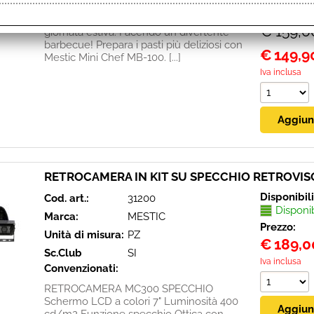
Prezzo:
C’è solo un modo per concludere una
€ 159,0
giornata estiva. Facendo un divertente
barbecue! Prepara i pasti più deliziosi con
€
149,9
Mestic Mini Chef MB-100. [...]
Iva inclusa
RETROCAMERA IN KIT SU SPECCHIO RETROVI
Disponibil
Cod. art.:
31200
Disponi
Marca:
MESTIC
Prezzo:
Unità di misura:
PZ
€
189,0
Sc.Club
SI
Iva inclusa
Convenzionati:
RETROCAMERA MC300 SPECCHIO
Schermo LCD a colori 7" Luminosità 400