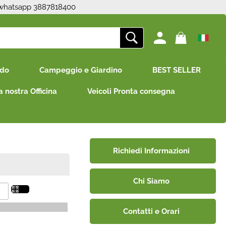
 whatsapp 3887818400
ono già registrato
Sono un nuovo cliente
edo
Campeggio e Giardino
BEST SELLER
mpletare l'ordine inserisci
Se non sei ancora registrato sul
e utente e la password e
nostro sito clicca sul pulsante
a nostra Officina
Veicoli Pronta consegna
icca sul pulsante "Accedi"
"Registrati"
E-mail:
Password:
Richiedi Informazioni
Chi Siamo
i perso la password?
Contatti e Orari