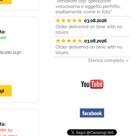
"Venditore top! Spedizione
velocissima e oggetto perfetto,
esattamente come in foto."
03.08.2026
Order delivered on time with no
ità:
issues
bile
03.08.2026
Order delivered on time with no
issues
Sconto 21.9%
Elenco completo »
ità:
bile su