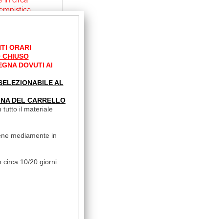
 in circa
empistica
non
TI ORARI
00
Sconto 9%
 CHIUSO
EGNA DOVUTI AI
0
' SELEZIONABILE AL
INA DEL CARRELLO
 tutto il materiale
vviene mediamente in
 circa 10/20 giorni
ità:
bile su
 in circa
empistica
non