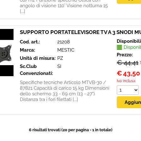
cd/m2 Funzione specchio Ottica con
angolo di visione 110° Visione notturna 15
[...]
SUPPORTO PORTATELEVISORE TV A 3 SNODI M
Disponibil
Cod. art.:
21208
Disponi
Marca:
MESTIC
Prezzo:
Unità di misura:
PZ
€ 44,41
Sc.Club
SI
€
43,50
Convenzionati:
Iva inclusa
Specifiche tecniche Articolo MTVB-30 /
87821 Capacità di carico 15 kg Dimensioni
dello schermo 33 - 69 cm (13 - 27")
Distanza tra i fori filettati [...]
6 risultati trovati (20 per pagina - 1 in totale)