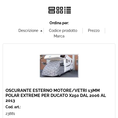
Offerte Del mese
Ordina per:
Fineserie e Occasioni
Convenzioni
La nostra Officina
Veicoli Pronta consegna
Lavora Con Noi
OSCURANTE ESTERNO MOTORE/VETRI 13MM
POLAR EXTREME PER DUCATO X250 DAL 2006 AL
2013
Cod. art.:
23881