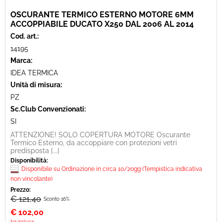
OSCURANTE TERMICO ESTERNO MOTORE 6MM
ACCOPPIABILE DUCATO X250 DAL 2006 AL 2014
Cod. art.:
14195
Marca:
IDEA TERMICA
Unità di misura:
PZ
Sc.Club Convenzionati:
SI
ATTENZIONE! SOLO COPERTURA MOTORE Oscurante
Termico Esterno, da accoppiare con protezioni vetri
predisposta [...]
Disponibilità:
Disponibile su Ordinazione in circa 10/20gg (Tempistica indicativa
non vincolante)
Prezzo:
€ 121,40
Sconto 16%
€
102,00
Iva inclusa