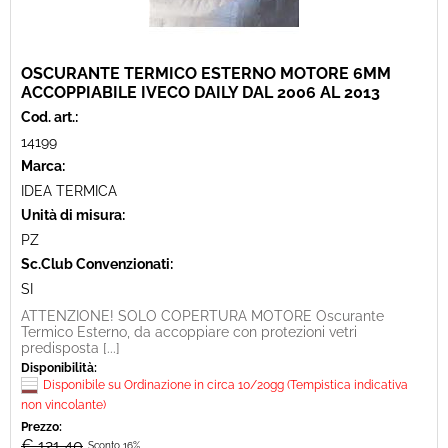
OSCURANTE TERMICO ESTERNO MOTORE 6MM
ACCOPPIABILE IVECO DAILY DAL 2006 AL 2013
Cod. art.:
14199
Marca:
IDEA TERMICA
Unità di misura:
PZ
Sc.Club Convenzionati:
SI
ATTENZIONE! SOLO COPERTURA MOTORE Oscurante
Termico Esterno, da accoppiare con protezioni vetri
predisposta [...]
Disponibilità:
Disponibile su Ordinazione in circa 10/20gg (Tempistica indicativa
non vincolante)
Prezzo:
€ 121,40
Sconto 16%