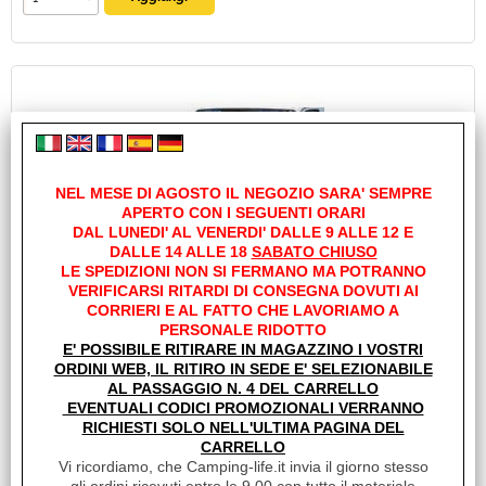
NEL MESE DI AGOSTO IL NEGOZIO SARA' SEMPRE
APERTO CON I SEGUENTI ORARI
DAL LUNEDI' AL VENERDI' DALLE 9 ALLE 12 E
DALLE 14 ALLE 18
SABATO CHIUSO
OSCURANTE TERMICO ESTERNO MOTORE 6MM
LE SPEDIZIONI NON SI FERMANO MA POTRANNO
ACCOPPIABILE DUCATO X244 DAL 2002 AL 2005 AL
VERIFICARSI RITARDI DI CONSEGNA DOVUTI AI
2005
CORRIERI E AL FATTO CHE LAVORIAMO A
Cod. art.:
PERSONALE RIDOTTO
E' POSSIBILE RITIRARE IN MAGAZZINO I VOSTRI
14194
ORDINI WEB, IL RITIRO IN SEDE E' SELEZIONABILE
Marca:
AL PASSAGGIO N. 4 DEL CARRELLO
IDEA TERMICA
EVENTUALI CODICI PROMOZIONALI VERRANNO
RICHIESTI SOLO NELL'ULTIMA PAGINA DEL
Unità di misura:
CARRELLO
PZ
Vi ricordiamo, che Camping-life.it invia il giorno stesso