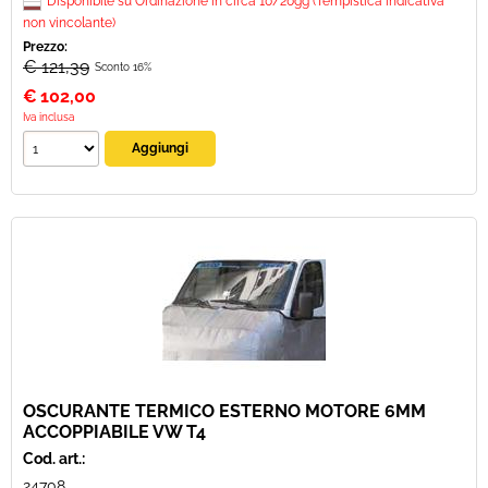
Disponibile su Ordinazione in circa 10/20gg (Tempistica indicativa
non vincolante)
Prezzo:
€ 121,39
Sconto 16%
€
102,00
Iva inclusa
OSCURANTE TERMICO ESTERNO MOTORE 6MM
ACCOPPIABILE VW T4
Cod. art.:
24708