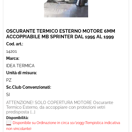
OSCURANTE TERMICO ESTERNO MOTORE 6MM
ACCOPPIABILE MB SPRINTER DAL 1995 AL 1999
Cod. art.:
14201
Marca:
IDEA TERMICA
Unità di misura:
PZ
Sc.Club Convenzionati:
SI
ATTENZIONE! SOLO COPERTURA MOTORE Oscurante
Termico Esterno, da accoppiare con protezioni vetri
predisposta [...]
Disponibilità:
Disponibile su Ordinazione in circa 10/20gg (Tempistica indicativa
non vincolante)