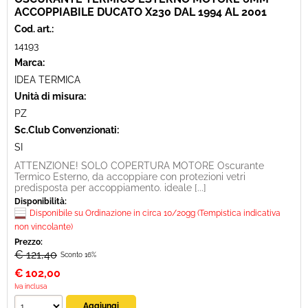
ACCOPPIABILE DUCATO X230 DAL 1994 AL 2001
Cod. art.:
14193
Marca:
IDEA TERMICA
Unità di misura:
PZ
Sc.Club Convenzionati:
SI
ATTENZIONE! SOLO COPERTURA MOTORE Oscurante
Termico Esterno, da accoppiare con protezioni vetri
predisposta per accoppiamento. ideale [...]
Disponibilità:
Disponibile su Ordinazione in circa 10/20gg (Tempistica indicativa
non vincolante)
Prezzo:
€ 121,40
Sconto 16%
€
102,00
Iva inclusa