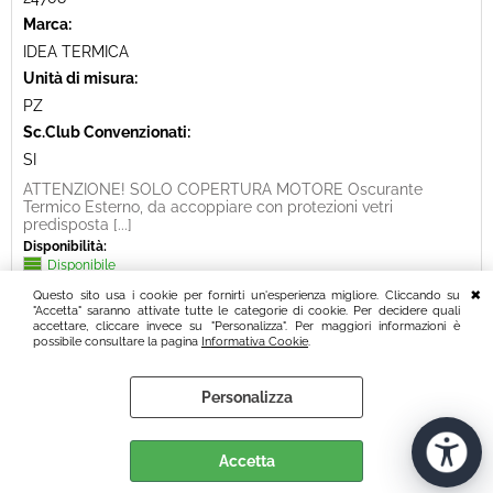
Marca:
IDEA TERMICA
Unità di misura:
PZ
Sc.Club Convenzionati:
SI
ATTENZIONE! SOLO COPERTURA MOTORE Oscurante
Termico Esterno, da accoppiare con protezioni vetri
predisposta [...]
Disponibilità:
Disponibile
Prezzo:
Questo sito usa i cookie per fornirti un'esperienza migliore. Cliccando su
€ 121,39
"Accetta" saranno attivate tutte le categorie di cookie. Per decidere quali
Sconto 16%
accettare, cliccare invece su "Personalizza". Per maggiori informazioni è
€
102,00
possibile consultare la pagina
Informativa Cookie
.
Iva inclusa
Personalizza
Accetta
317 risultati trovati (20 per pagina - 16 in totale)