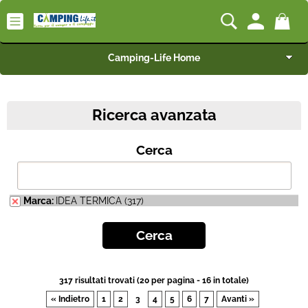
Camping-Life Home
Articoli per Camper e Caravan
Ricerca avanzata
Articoli per Furgonati e Van
Cerca
Speciale Arredo
Campeggio e Giardino
Marca:
IDEA TERMICA (317)
BEST SELLER
Rimorchi
317 risultati trovati (20 per pagina - 16 in totale)
« Indietro
1
2
3
4
5
6
7
Avanti »
Nautica