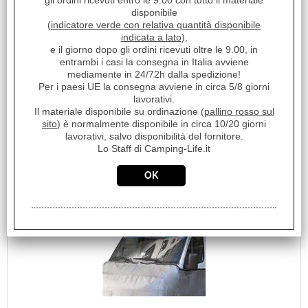
Sc.Club Convenzionati:
gli ordini ricevuti entro le 9.00 con tutto il materiale
disponibile
SI
(
indicatore verde con relativa quantità disponibile
ATTENZIONE! SOLO COPERTURA MOTORE Oscurante
indicata a lato
),
Termico Esterno, da accoppiare con protezioni vetri
e il giorno dopo gli ordini ricevuti oltre le 9.00, in
predisposta [...]
entrambi i casi la consegna in Italia avviene
Disponibilità:
mediamente in 24/72h dalla spedizione!
Disponibile
Per i paesi UE la consegna avviene in circa 5/8 giorni
Prezzo:
lavorativi.
€ 121,40
Il materiale disponibile su ordinazione (
pallino rosso sul
Sconto 16%
sito
) è normalmente disponibile in circa 10/20 giorni
€
102,00
lavorativi, salvo disponibilità del fornitore.
Iva inclusa
Lo Staff di Camping-Life.it