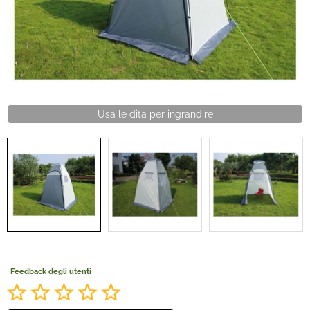
Offerte Del mese
Fineserie e Occasioni
Convenzioni
Usa le dita per ingrandire
La nostra Officina
Veicoli Pronta consegna
Lavora Con Noi
Feedback degli utenti