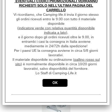
EVENTUALI CODICI PROMOZIONALI VERRANNO
hanno scelto anche questi articoli
RICHIESTI SOLO NELL'ULTIMA PAGINA DEL
CARRELLO
Vi ricordiamo, che Camping-life.it invia il giorno stesso
gli ordini ricevuti entro le 9.00 con tutto il materiale
disponibile
(
indicatore verde con relativa quantità disponibile
indicata a lato
),
e il giorno dopo gli ordini ricevuti oltre le 9.00, in
entrambi i casi la consegna in Italia avviene
mediamente in 24/72h dalla spedizione!
Per i paesi UE la consegna avviene in circa 5/8 giorni
BLOCCAPORTA INT
lavorativi.
45/31MM BIANCO SOLO
Il materiale disponibile su ordinazione (
pallino rosso sul
SPESSORE
sito
) è normalmente disponibile in circa 10/20 giorni
€ 0,37
Sconto 18%
lavorativi, salvo disponibilità del fornitore.
Lo Staff di Camping-Life.it
€
0,30
Iva inclusa