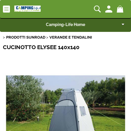
Camping-Life Home
PRODOTTI SUNROAD
VERANDE E TENDALINI
Articoli per Camper e Caravan
CUCINOTTO ELYSEE 140x140
Articoli per Furgonati e Van
Speciale Arredo
Campeggio e Giardino
BEST SELLER
Rimorchi
Nautica