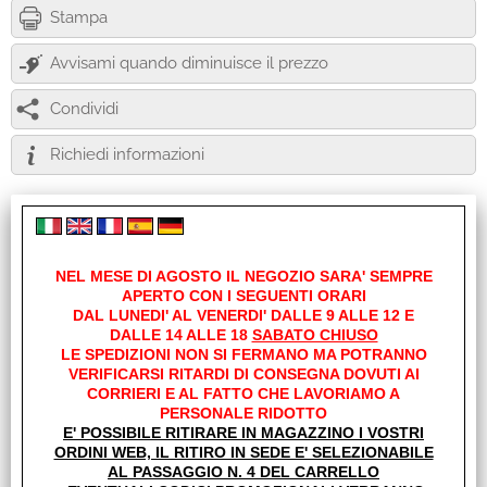
Stampa
Avvisami quando diminuisce il prezzo
Condividi
Richiedi informazioni
Ideale per la spiaggia e il campeggio.
NEL MESE DI AGOSTO IL NEGOZIO SARA' SEMPRE
APERTO CON I SEGUENTI ORARI
Oscurante per finestra e porta con cerniera. Tela: poliestere.

DAL LUNEDI' AL VENERDI' DALLE 9 ALLE 12 E
Telaio: fibra di vetro.
DALLE 14 ALLE 18
SABATO CHIUSO
LE SPEDIZIONI NON SI FERMANO MA POTRANNO
Dim. (LxPxA): 140 x 140 x 205 cm. Peso: 2,7 kg. Long. : 
VERIFICARSI RITARDI DI CONSEGNA DOVUTI AI
1400

CORRIERI E AL FATTO CHE LAVORIAMO A
mm
PERSONALE RIDOTTO
E' POSSIBILE RITIRARE IN MAGAZZINO I VOSTRI
ORDINI WEB, IL RITIRO IN SEDE E' SELEZIONABILE
I clienti che hanno acquistato questo prodotto,
AL PASSAGGIO N. 4 DEL CARRELLO