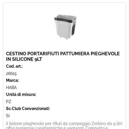
CESTINO PORTARIFIUTI PATTUMIERA PIEGHEVOLE
IN SILICONE 9LT
Cod. art.:
26615
Marca:
HABA
Unità di misura:
PZ
Sc.Club Convenzionati:
SI
Il bidone pieghevole per rifiuti da campeggio Zerbino da 9 litri
offre numerose caratteristiche e vantaggi: Compatto e