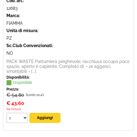
Cod. art.:
12683
Marca:
FIAMMA
Unità di misura:
PZ
Sc.Club Convenzionati:
NO
PACK WASTE Pattumiera pieghevole, racchiusa occupa poco
spazio, aperto è capiente. Completo di: • 2x agganci
smontabili • [...]
Disponibilità:
Disponibile
Prezzo:
€ 54,80
Sconto 20.4%
€
43,60
Iva inclusa