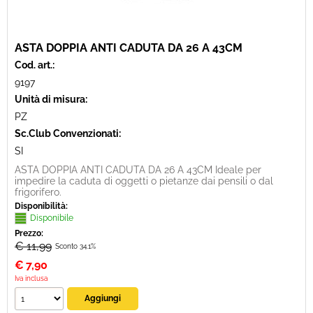
ASTA DOPPIA ANTI CADUTA DA 26 A 43CM
Cod. art.:
9197
Unità di misura:
PZ
Sc.Club Convenzionati:
SI
ASTA DOPPIA ANTI CADUTA DA 26 A 43CM Ideale per
impedire la caduta di oggetti o pietanze dai pensili o dal
frigorifero.
Disponibilità:
Disponibile
Prezzo:
€ 11,99
Sconto 34.1%
€
7,90
Iva inclusa