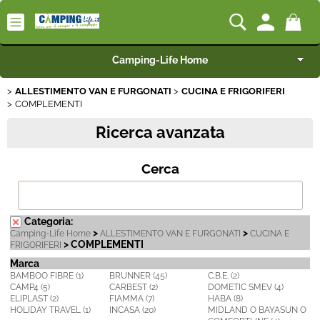
Camping-Life Home
ALLESTIMENTO VAN E FURGONATI
CUCINA E FRIGORIFERI
Articoli per Camper e Caravan
COMPLEMENTI
Ricerca avanzata
Articoli per Furgonati e Van
Cerca
Speciale Arredo
Campeggio e Giardino
Categoria:
>
>
Camping-Life Home
ALLESTIMENTO VAN E FURGONATI
CUCINA E
BEST SELLER
> COMPLEMENTI
FRIGORIFERI
Marca
BAMBOO FIBRE (1)
BRUNNER (45)
C.B.E. (2)
Rimorchi
CAMP4 (5)
CARBEST (2)
DOMETIC SMEV (4)
ELIPLAST (2)
FIAMMA (7)
HABA (8)
HOLIDAY TRAVEL (1)
INCASA (20)
MIDLAND O BAYASUN O
Nautica