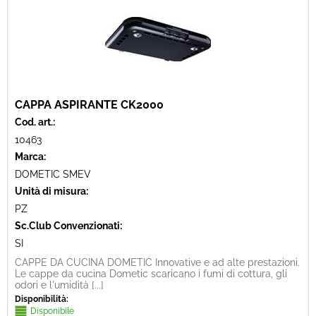
CAPPA ASPIRANTE CK2000
Cod. art.:
10463
Marca:
DOMETIC SMEV
Unità di misura:
PZ
Sc.Club Convenzionati:
SI
CAPPE DA CUCINA DOMETIC Innovative e ad alte prestazioni.
Le cappe da cucina Dometic scaricano i fumi di cottura, gli
odori e l'umidità [...]
Disponibilità:
Disponibile