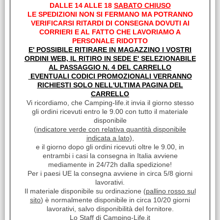
Sc.Club Convenzionati:
DALLE 14 ALLE 18
SABATO CHIUSO
LE SPEDIZIONI NON SI FERMANO MA POTRANNO
SI
VERIFICARSI RITARDI DI CONSEGNA DOVUTI AI
Pratica Cesta pieghevole in silicone Si piega e si apre
CORRIERI E AL FATTO CHE LAVORIAMO A
rapidamente, è molto resistente e facile da pulire. Ideale per
PERSONALE RIDOTTO
il bucato e trasportare le [...]
E' POSSIBILE RITIRARE IN MAGAZZINO I VOSTRI
Disponibilità:
ORDINI WEB, IL RITIRO IN SEDE E' SELEZIONABILE
Disponibile
AL PASSAGGIO N. 4 DEL CARRELLO
Prezzo:
EVENTUALI CODICI PROMOZIONALI VERRANNO
€ 22,57
Sconto 35.8%
RICHIESTI SOLO NELL'ULTIMA PAGINA DEL
CARRELLO
€
14,50
Vi ricordiamo, che Camping-life.it invia il giorno stesso
Iva inclusa
gli ordini ricevuti entro le 9.00 con tutto il materiale
disponibile
(
indicatore verde con relativa quantità disponibile
indicata a lato
),
e il giorno dopo gli ordini ricevuti oltre le 9.00, in
entrambi i casi la consegna in Italia avviene
mediamente in 24/72h dalla spedizione!
Per i paesi UE la consegna avviene in circa 5/8 giorni
lavorativi.
Il materiale disponibile su ordinazione (
pallino rosso sul
sito
) è normalmente disponibile in circa 10/20 giorni
lavorativi, salvo disponibilità del fornitore.
Lo Staff di Camping-Life.it