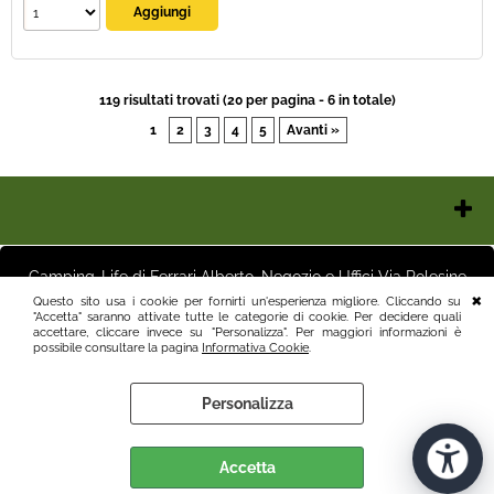
119 risultati trovati (20 per pagina - 6 in totale)
1
2
3
4
5
Avanti »
Chi Siamo
Contatti e Orari
Camping-Life di Ferrari Alberto, Negozio e Uffici Via Polesine
Pagamenti
16 25125 Brescia (BS) Magazzino Via Friuli 3 25125 Brescia (BS)
Questo sito usa i cookie per fornirti un'esperienza migliore. Cliccando su
Italia P.I.03411250982 info@camping-life.it tel.3887818400
"Accetta" saranno attivate tutte le categorie di cookie. Per decidere quali
Spedizioni
accettare, cliccare invece su "Personalizza". Per maggiori informazioni è
Recesso e Condizioni
possibile consultare la pagina
Informativa Cookie
.
Informativa Privacy
Personalizza
Informativa Cookie
Preferenze cookie
Accetta