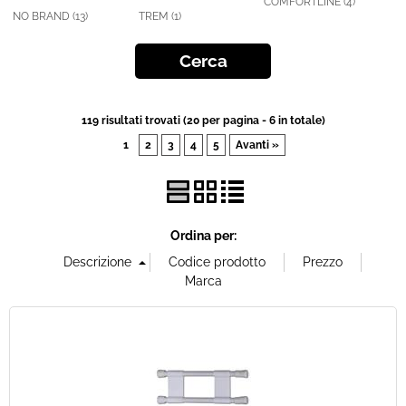
COMFORTLINE (4)
NO BRAND (13)
TREM (1)
Offerte Del mese
Fineserie e Occasioni
119 risultati trovati (20 per pagina - 6 in totale)
Convenzioni
1
2
3
4
5
Avanti »
La nostra Officina
Veicoli Pronta consegna
Ordina per:
Lavora Con Noi