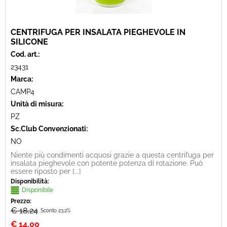
CENTRIFUGA PER INSALATA PIEGHEVOLE IN
SILICONE
Cod. art.:
23431
Marca:
CAMP4
Unità di misura:
PZ
Sc.Club Convenzionati:
NO
Niente più condimenti acquosi grazie a questa centrifuga per
insalata pieghevole con potente potenza di rotazione. Può
essere riposto per [...]
Disponibilità:
Disponibile
Prezzo:
€ 18,24
Sconto 23.2%
€
14,00