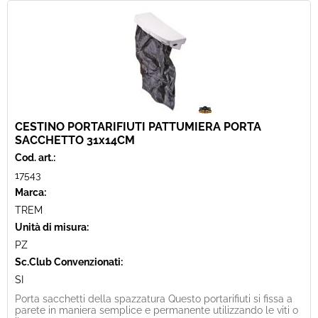
CESTINO PORTARIFIUTI PATTUMIERA PORTA
SACCHETTO 31x14CM
Cod. art.:
17543
Marca:
TREM
Unità di misura:
PZ
Sc.Club Convenzionati:
SI
Porta sacchetti della spazzatura Questo portarifiuti si fissa a
parete in maniera semplice e permanente utilizzando le viti o