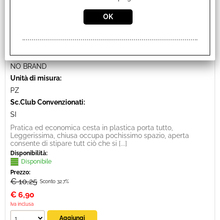
CESTA PIEGHEVOLE SMALL 32L
Cod. art.:
3126
Marca:
NO BRAND
Unità di misura:
PZ
Sc.Club Convenzionati:
SI
Pratica ed economica cesta in plastica porta tutto,
Leggerissima, chiusa occupa pochissimo spazio, aperta
consente di stipare tutt ciò che si [...]
Disponibilità:
Disponibile
Prezzo:
€ 10,25
Sconto 32.7%
€
6,90
Iva inclusa