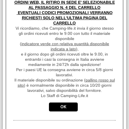
€ 10,00
Sconto 32.1%
ORDINI WEB, IL RITIRO IN SEDE E' SELEZIONABILE
AL PASSAGGIO N. 4 DEL CARRELLO
€
6,80
EVENTUALI CODICI PROMOZIONALI VERRANNO
Iva inclusa
RICHIESTI SOLO NELL'ULTIMA PAGINA DEL
CARRELLO
Disponibile
Vi ricordiamo, che Camping-life.it invia il giorno stesso
gli ordini ricevuti entro le 9.00 con tutto il materiale
disponibile
(
indicatore verde con relativa quantità disponibile
indicata a lato
),
e il giorno dopo gli ordini ricevuti oltre le 9.00, in
entrambi i casi la consegna in Italia avviene
mediamente in 24/72h dalla spedizione!
Per i paesi UE la consegna avviene in circa 5/8 giorni
lavorativi.
Il materiale disponibile su ordinazione (
pallino rosso sul
sito
) è normalmente disponibile in circa 10/20 giorni
lavorativi, salvo disponibilità del fornitore.
Lo Staff di Camping-Life.it
KIT COPERCHIO ULTRA-BOX 2 98654-040