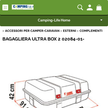
Camping-Life Home
ACCESSORI PER CAMPER-CARAVAN
ESTERNI
COMPLEMENTI
Articoli per Camper e Caravan
BAGAGLIERA ULTRA BOX 2 02084-01-
Articoli per Furgonati e Van
Speciale Arredo
Campeggio e Giardino
BEST SELLER
Rimorchi
Nautica