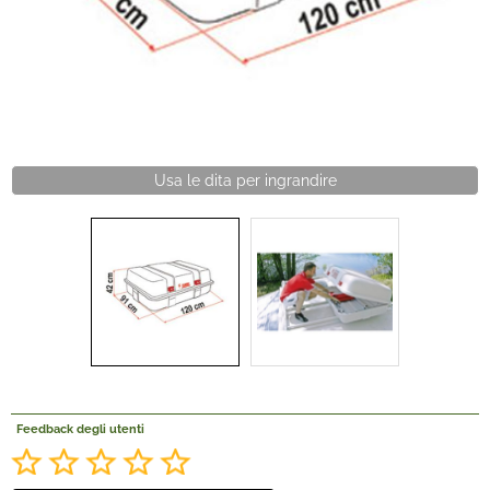
Offerte Del mese
Fineserie e Occasioni
Convenzioni
La nostra Officina
Veicoli Pronta consegna
Lavora Con Noi
Feedback degli utenti