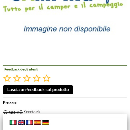
Offerte Del mese
Fineserie e Occasioni
Convenzioni
La nostra Officina
Feedback degli utenti
Veicoli Pronta consegna
Lavora Con Noi
Prezzo:
€ 90,28
Sconto 2%
€
88,50
Iva inclusa