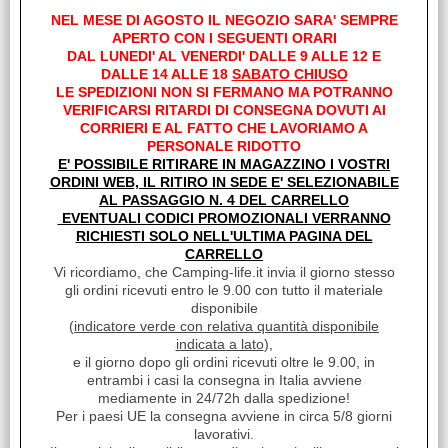
NEL MESE DI AGOSTO IL NEGOZIO SARA' SEMPRE
Spese di trasporto:
APERTO CON I SEGUENTI ORARI
DAL LUNEDI' AL VENERDI' DALLE 9 ALLE 12 E
A partire da
€ 11,00
Iva inclusa
DALLE 14 ALLE 18
SABATO CHIUSO
Maggiori dettagli
LE SPEDIZIONI NON SI FERMANO MA POTRANNO
VERIFICARSI RITARDI DI CONSEGNA DOVUTI AI
Cod. art.:
CORRIERI E AL FATTO CHE LAVORIAMO A
PERSONALE RIDOTTO
28010
E' POSSIBILE RITIRARE IN MAGAZZINO I VOSTRI
ORDINI WEB, IL RITIRO IN SEDE E' SELEZIONABILE
Marca:
AL PASSAGGIO N. 4 DEL CARRELLO
TELAIR
EVENTUALI CODICI PROMOZIONALI VERRANNO
RICHIESTI SOLO NELL'ULTIMA PAGINA DEL
Sc.Camperisti Italiani Premium:
CARRELLO
Vi ricordiamo, che Camping-life.it invia il giorno stesso
SI
gli ordini ricevuti entro le 9.00 con tutto il materiale
disponibile
Sc. Club Convenzionati:
(
indicatore verde con relativa quantità disponibile
SI
indicata a lato
),
e il giorno dopo gli ordini ricevuti oltre le 9.00, in
Unità di misura:
entrambi i casi la consegna in Italia avviene
mediamente in 24/72h dalla spedizione!
PZ
Per i paesi UE la consegna avviene in circa 5/8 giorni
lavorativi.
Disponibilità: