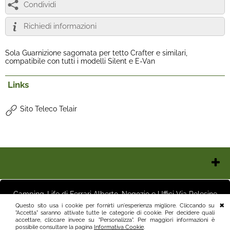
Condividi
Richiedi informazioni
Sola Guarnizione sagomata per tetto Crafter e similari,
compatibile con tutti i modelli Silent e E-Van
Links
Sito Teleco Telair
Chi Siamo
Contatti e Orari
Camping-Life di Ferrari Alberto, Negozio e Uffici Via Polesine
Pagamenti
16 25125 Brescia (BS) Magazzino Via Friuli 3 25125 Brescia (BS)
Questo sito usa i cookie per fornirti un'esperienza migliore. Cliccando su
Italia P.I.03411250982 info@camping-life.it tel.3887818400
"Accetta" saranno attivate tutte le categorie di cookie. Per decidere quali
Spedizioni
accettare, cliccare invece su "Personalizza". Per maggiori informazioni è
Recesso e Condizioni
possibile consultare la pagina
Informativa Cookie
.