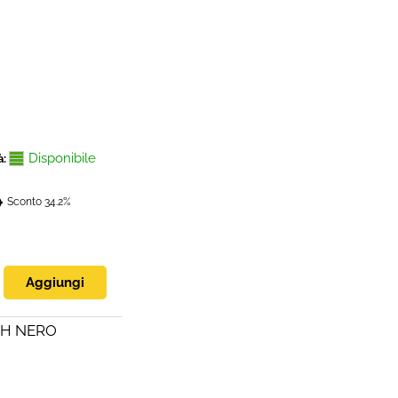
Disponibile
à:
0
Sconto 34.2%
0
SH NERO