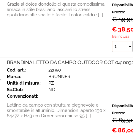
Grazie al dolce dondolio di questa comodissima
Disponibilit
amaca in stile brasiliano lasciarsi lo stress
Prezzo:
quotidiano alle spalle è facile. I colori caldi e [...]
€ 59,9
€
38,5
Iva inclusa
BRANDINA LETTO DA CAMPO OUTDOOR COT 041003
Cod. art.:
22950
Marca:
BRUNNER
Unità di misura:
PZ
Sc.Club
NO
Convenzionati:
Lettino da campo con struttura pieghevole e
Disponibilit
smontabile in alluminio. Dimensioni aperto 190 x
Prezzo:
64/72 x H43 cm Dimensioni chiuso 95 [...]
€ 89,9
€
86,0