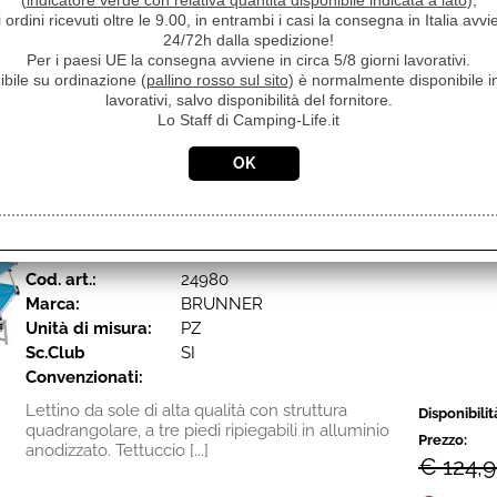
Convenzionati:
(
indicatore verde con relativa quantità disponibile indicata a lato
),
i ordini ricevuti oltre le 9.00, in entrambi i casi la consegna in Italia a
Realizzato con una struttura in alluminio
Disponibilit
24/72h dalla spedizione!
pieghevole, questo lettino prendisole a telo alto,
Per i paesi UE la consegna avviene in circa 5/8 giorni lavorativi.
Prezzo:
offre un comfort ineguagliabile, sia che ci si
ibile su ordinazione (
pallino rosso sul sito
) è normalmente disponibile in
€ 109,
crogioli [...]
lavorativi, salvo disponibilità del fornitore.
Lo Staff di Camping-Life.it
€
99,9
Iva inclusa
LETTINO DA SOLE MARBELLA AZZURRO 0410012N.C0
Cod. art.:
24980
Marca:
BRUNNER
Unità di misura:
PZ
Sc.Club
SI
Convenzionati:
Lettino da sole di alta qualità con struttura
Disponibilit
quadrangolare, a tre piedi ripiegabili in alluminio
Prezzo:
anodizzato. Tettuccio [...]
€ 124,