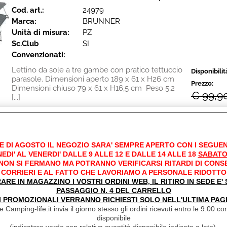
Cod. art.:
24979
Marca:
BRUNNER
Unità di misura:
PZ
Sc.Club
SI
Convenzionati:
Lettino da sole a tre gambe con pratico tettuccio
Disponibilit
parasole. Dimensioni aperto 189 x 61 x H26 cm
Prezzo:
Dimensioni chiuso 79 x 61 x H16,5 cm Peso 5,2
€ 99,9
[...]
€
89,7
Iva inclusa
E DI AGOSTO IL NEGOZIO SARA' SEMPRE APERTO CON I SEGUEN
EDI' AL VENERDI' DALLE 9 ALLE 12 E DALLE 14 ALLE 18
SABATO
 NON SI FERMANO MA POTRANNO VERIFICARSI RITARDI DI CONS
LETTINO DA SOLE MALIBU HIGH 0410010N.C06
CORRIERI E AL FATTO CHE LAVORIAMO A PERSONALE RIDOTTO
RARE IN MAGAZZINO I VOSTRI ORDINI WEB, IL RITIRO IN SEDE E
Cod. art.:
30910
PASSAGGIO N. 4 DEL CARRELLO
Marca:
BRUNNER
I PROMOZIONALI VERRANNO RICHIESTI SOLO NELL'ULTIMA PAG
Unità di misura:
PZ
 Camping-life.it invia il giorno stesso gli ordini ricevuti entro le 9.00 con
Sc.Club
SI
disponibile