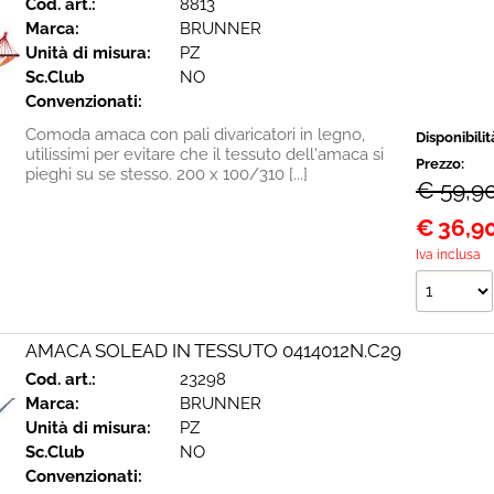
Cod. art.:
8813
Marca:
BRUNNER
Unità di misura:
PZ
Sc.Club
NO
Convenzionati:
Comoda amaca con pali divaricatori in legno,
Disponibilit
utilissimi per evitare che il tessuto dell'amaca si
Prezzo:
pieghi su se stesso. 200 x 100/310 [...]
€ 59,9
€
36,9
Iva inclusa
AMACA SOLEAD IN TESSUTO 0414012N.C29
Cod. art.:
23298
Marca:
BRUNNER
Unità di misura:
PZ
Sc.Club
NO
Convenzionati: