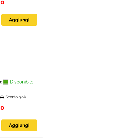
90
Disponibile
à:
90
Sconto 9.9%
00