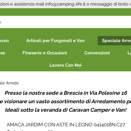
zioni e assistenza mail
info@camping-life.it
o messaggio di testo
S
avan
Articoli per Furgonati e Van
Speciale Arr
Per co
il nom
ese
Fineserie e Occasioni
Convenzioni
L
poi cl
Lavora Con Noi
ale Arredo
Presso la nostra sede a Brescia in Via Polesine 16
le visionare un vasto assortimento di Arredamento p
Ideali sotto la veranda di Caravan Camper e Van!
Ha
AMACA JARDIM CON ASTE IN LEGNO 0414018N.C27