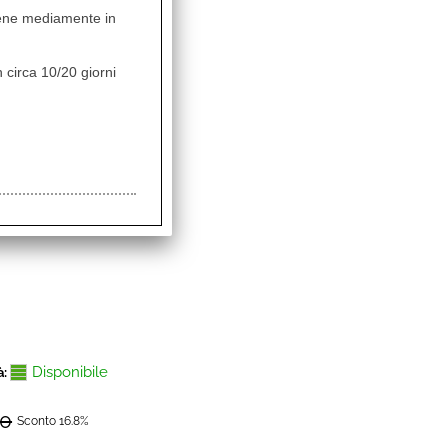
vviene mediamente in
Disponibile
à:
 circa 10/20 giorni
90
Sconto 9.1%
0
8
Disponibile
à:
90
Sconto 16.8%