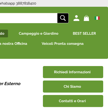
 whatsapp 3887818400
ono già registrato
Sono un nuovo cliente
edo
Campeggio e Giardino
BEST SELLER
mpletare l'ordine inserisci
Se non sei ancora registrato sul
e utente e la password e
nostro sito clicca sul pulsante
a nostra Officina
Veicoli Pronta consegna
icca sul pulsante "Accedi"
"Registrati"
E-mail:
Password:
Richiedi Informazioni
er Esterno
Chi Siamo
i perso la password?
Contatti e Orari