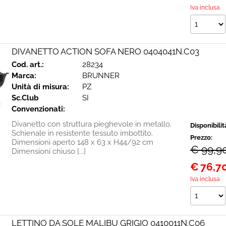
Iva inclusa
DIVANETTO ACTION SOFA NERO 0404041N.C03
Cod. art.:
28234
Marca:
BRUNNER
Unità di misura:
PZ
Sc.Club
SI
Convenzionati:
Divanetto con struttura pieghevole in metallo.
Disponibilit
Schienale in resistente tessuto imbottito.
Prezzo:
Dimensioni aperto 148 x 63 x H44/92 cm
€ 99,9
Dimensioni chiuso [...]
€
76,7
Iva inclusa
LETTINO DA SOLE MALIBU GRIGIO 0410011N.C06