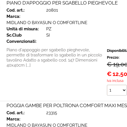
PIANO D'APPOGGIO PER SGABELLO PIEGHEVOLE
Cod. art.:
20801
Marca:
MIDLAND O BAYASUN O COMFORTLINE
Unità di misura:
PZ
Sc.Club
SI
Convenzionati:
Piano d'appoggio per sgabello pieghevole,
Disponibilit
permette di trasformare lo sgabello in un piccolo
Prezzo:
tavolino Adatto a sgabello cod. 147 Dimensioni
€ 19,0
40x40cm [...]
€
12,5
Iva inclusa
POGGIA GAMBE PER POLTRONA COMFORT MAXI ME
Cod. art.:
23315
Marca:
MIDLAND O BAYASUN O COMFORTLINE