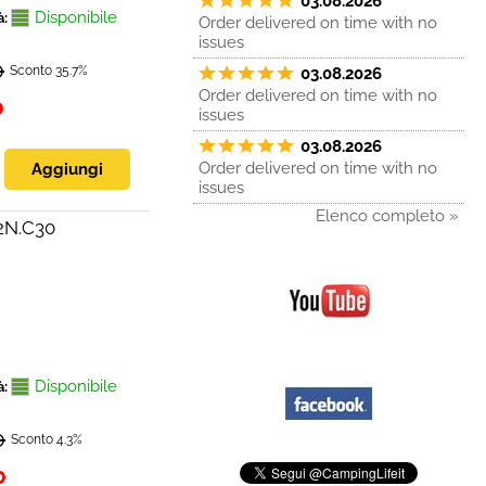
03.08.2026
Disponibile
à:
Order delivered on time with no
issues
0
Sconto 35.7%
03.08.2026
Order delivered on time with no
0
issues
03.08.2026
Order delivered on time with no
issues
Elenco completo »
2N.C30
Disponibile
à:
0
Sconto 4.3%
0