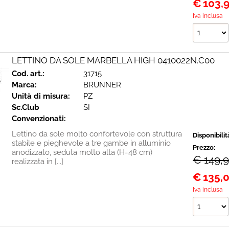
€
103,
Iva inclusa
LETTINO DA SOLE MARBELLA HIGH 0410022N.C00
Cod. art.:
31715
Marca:
BRUNNER
Unità di misura:
PZ
Sc.Club
SI
Convenzionati:
Lettino da sole molto confortevole con struttura
Disponibilit
stabile e pieghevole a tre gambe in alluminio
Prezzo:
anodizzato, seduta molto alta (H=48 cm)
€ 149,
realizzata in [...]
€
135,
Iva inclusa