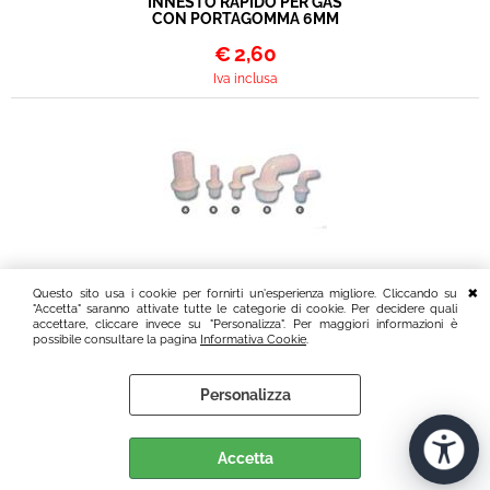
INNESTO RAPIDO PER GAS
CON PORTAGOMMA 6MM
€
2,60
Iva inclusa
RACCORDO
Questo sito usa i cookie per fornirti un'esperienza migliore. Cliccando su
PORTAGOMMA 13MM
"Accetta" saranno attivate tutte le categorie di cookie. Per decidere quali
1/2M "B"
accettare, cliccare invece su "Personalizza". Per maggiori informazioni è
possibile consultare la pagina
Informativa Cookie
.
€
1,80
Iva inclusa
Personalizza
Accetta