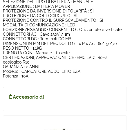
SELEZIONE DEL TIPO DI BATTERIA : MANUALE
APPLICAZIONE : BATTERIA MOVER
PROTEZIONE DA INVERSIONE DI POLARITÀ : SÌ
PROTEZIONE DA CORTOCIRCUITO : SÌ
PROTEZIONE CONTRO IL SURRISCALDAMENTO : SÌ
MODALITÀ DI COMUNICAZIONE : LED
POSIZIONE/FISSAGGIO CONSENTITO : Orizzontale e verticale
CONNETTORI AC : Cavo 230V / 1m
CONNETTORI DC : Terminali DC M6
DIMENSIONI IN MM DEL PRODOTTO (L x P x A) : 160*150*70
PESO NETTO : 1,1KG
PRENOTA CON : Manuale + fusibile
CERTIFICAZIONI, APPROVAZIONI : CE (EMC,LVD), RoHs,
ecologico R10
GARANZIA : 2 ANNI
Modello : CARICATORE ACDC LITIO EZA
Potenza : 10A
È Accessorio di