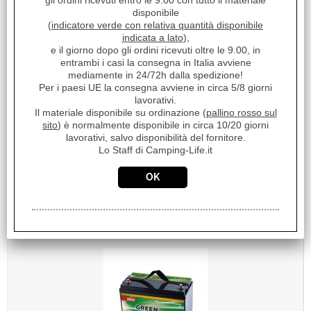
gli ordini ricevuti entro le 9.00 con tutto il materiale
disponibile
(
indicatore verde con relativa quantità disponibile
indicata a lato
),
BATTERIA AGM GREEN POWER GP 100B
e il giorno dopo gli ordini ricevuti oltre le 9.00, in
€ 422,12
entrambi i casi la consegna in Italia avviene
Sconto 38.4%
mediamente in 24/72h dalla spedizione!
€
259,90
Per i paesi UE la consegna avviene in circa 5/8 giorni
lavorativi.
Iva inclusa
Il materiale disponibile su ordinazione (
pallino rosso sul
Disponibile
sito
) è normalmente disponibile in circa 10/20 giorni
lavorativi, salvo disponibilità del fornitore.
Lo Staff di Camping-Life.it