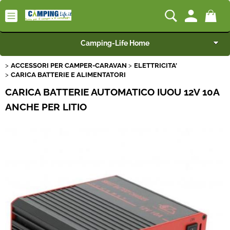
Camping-Life Home
ACCESSORI PER CAMPER-CARAVAN
ELETTRICITA'
Articoli per Camper e Caravan
CARICA BATTERIE E ALIMENTATORI
CARICA BATTERIE AUTOMATICO IUOU 12V 10A
Articoli per Furgonati e Van
ANCHE PER LITIO
Speciale Arredo
Campeggio e Giardino
BEST SELLER
Rimorchi
Nautica