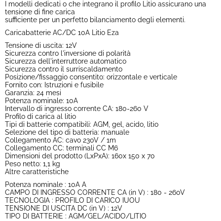
I modelli dedicati o che integrano il profilo Litio assicurano una
tensione di fine carica
sufficiente per un perfetto bilanciamento degli elementi.
Caricabatterie AC/DC 10A Litio Eza
Tensione di uscita: 12V
Sicurezza contro l'inversione di polarità
Sicurezza dell'interruttore automatico
Sicurezza contro il surriscaldamento
Posizione/fissaggio consentito: orizzontale e verticale
Fornito con: Istruzioni e fusibile
Garanzia: 24 mesi
Potenza nominale: 10A
Intervallo di ingresso corrente CA: 180-260 V
Profilo di carica al litio
Tipi di batterie compatibili: AGM, gel, acido, litio
Selezione del tipo di batteria: manuale
Collegamento AC: cavo 230V / 1m
Collegamento CC: terminali CC M6
Dimensioni del prodotto (LxPxA): 160x 150 x 70
Peso netto: 1,1 kg
Altre caratteristiche
Potenza nominale : 10A A
CAMPO DI INGRESSO CORRENTE CA (in V) : 180 - 260V
TECNOLOGIA : PROFILO DI CARICO IUOU
TENSIONE DI USCITA DC (in V) : 12V
TIPO DI BATTERIE : AGM/GEL/ACIDO/LITIO