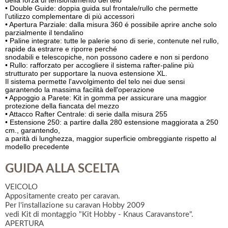
della forza di tensionamento del telo
• Double Guide: doppia guida sul frontale/rullo che permette
l'utilizzo complementare di più accessori
• Apertura Parziale: dalla misura 360 é possibile aprire anche solo
parzialmente il tendalino
• Paline integrate: tutte le palerie sono di serie, contenute nel rullo,
rapide da estrarre e riporre perché
snodabili e telescopiche, non possono cadere e non si perdono
• Rullo: rafforzato per accogliere il sistema rafter-paline più
strutturato per supportare la nuova estensione XL.
Il sistema permette l'avvolgimento del telo nei due sensi
garantendo la massima facilità dell'operazione
• Appoggio a Parete: Kit in gomma per assicurare una maggior
protezione della fiancata del mezzo
• Attacco Rafter Centrale: di serie dalla misura 255
• Estensione 250: a partire dalla 280 estensione maggiorata a 250
cm., garantendo,
a parità di lunghezza, maggior superficie ombreggiante rispetto al
modello precedente
GUIDA ALLA SCELTA
VEICOLO
Appositamente creato per caravan.
Per l'installazione su caravan Hobby 2009
vedi Kit di montaggio "Kit Hobby - Knaus Caravanstore".
APERTURA