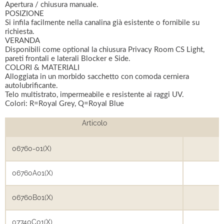
Apertura / chiusura manuale.
POSIZIONE
Si infila facilmente nella canalina già esistente o fornibile su
richiesta.
VERANDA
Disponibili come optional la chiusura Privacy Room CS Light,
pareti frontali e laterali Blocker e Side.
COLORI & MATERIALI
Alloggiata in un morbido sacchetto con comoda cerniera
autolubrificante.
Telo multistrato, impermeabile e resistente ai raggi UV.
Colori: R=Royal Grey, Q=Royal Blue
Articolo
06760-01(X)
06760A01(X)
06760B01(X)
07740C01(X)