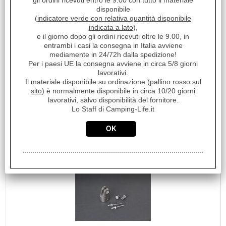
gli ordini ricevuti entro le 9.00 con tutto il materiale
€ 10,61
Sconto 30.3%
disponibile
(
indicatore verde con relativa quantità disponibile
€
7,40
indicata a lato
),
Iva inclusa
e il giorno dopo gli ordini ricevuti oltre le 9.00, in
entrambi i casi la consegna in Italia avviene
mediamente in 24/72h dalla spedizione!
Disponibile
Per i paesi UE la consegna avviene in circa 5/8 giorni
lavorativi.
Il materiale disponibile su ordinazione (
pallino rosso sul
sito
) è normalmente disponibile in circa 10/20 giorni
lavorativi, salvo disponibilità del fornitore.
Lo Staff di Camping-Life.it