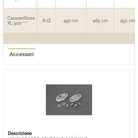
CaravanStore
R-Q
497 cm
465 cm
250 cm
XL 500 ***
Accessori