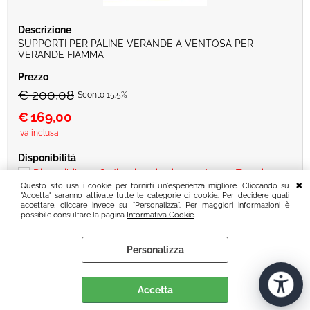
SUPPORTI PER PALINE VERANDE A VENTOSA PER
VERANDE FIAMMA
€ 200,08
Sconto 15.5%
€
169,00
Iva inclusa
Disponibile su Ordinazione in circa 10/20gg (Tempistica
Questo sito usa i cookie per fornirti un'esperienza migliore. Cliccando su
indicativa non vincolante)
"Accetta" saranno attivate tutte le categorie di cookie. Per decidere quali
accettare, cliccare invece su "Personalizza". Per maggiori informazioni è
possibile consultare la pagina
Informativa Cookie
.
Personalizza
Accetta