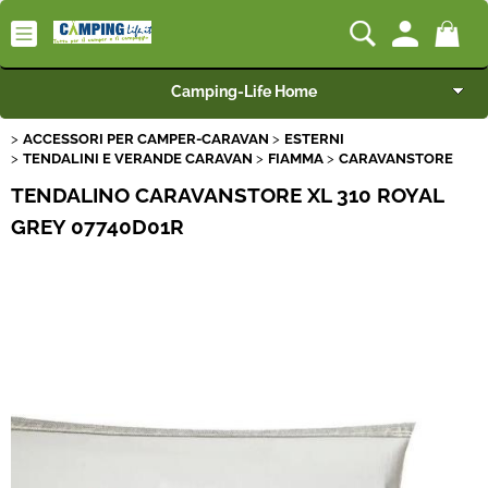
Camping-Life Home
ACCESSORI PER CAMPER-CARAVAN
ESTERNI
Articoli per Camper e Caravan
TENDALINI E VERANDE CARAVAN
FIAMMA
CARAVANSTORE
TENDALINO CARAVANSTORE XL 310 ROYAL
Articoli per Furgonati e Van
GREY 07740D01R
Speciale Arredo
Campeggio e Giardino
BEST SELLER
Rimorchi
Nautica