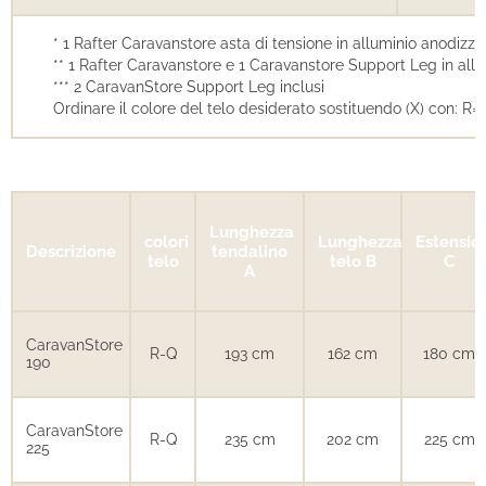
* 1 Rafter Caravanstore asta di tensione in alluminio anodizza
** 1 Rafter Caravanstore e 1 Caravanstore Support Leg in allu
*** 2 CaravanStore Support Leg inclusi
Ordinare il colore del telo desiderato sostituendo (X) con: R
Lunghezza
colori
Lunghezza
Estensio
Descrizione
tendalino
telo
telo B
C
A
CaravanStore
R-Q
193 cm
162 cm
180 cm
190
CaravanStore
R-Q
235 cm
202 cm
225 cm
225