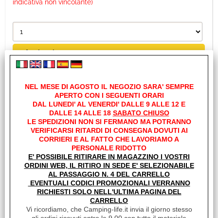
indicativa non vincolante)
NEL MESE DI AGOSTO IL NEGOZIO SARA' SEMPRE
APERTO CON I SEGUENTI ORARI
DAL LUNEDI' AL VENERDI' DALLE 9 ALLE 12 E
DALLE 14 ALLE 18
SABATO CHIUSO
LE SPEDIZIONI NON SI FERMANO MA POTRANNO
VERIFICARSI RITARDI DI CONSEGNA DOVUTI AI
CORRIERI E AL FATTO CHE LAVORIAMO A
PERSONALE RIDOTTO
E' POSSIBILE RITIRARE IN MAGAZZINO I VOSTRI
ORDINI WEB, IL RITIRO IN SEDE E' SELEZIONABILE
AL PASSAGGIO N. 4 DEL CARRELLO
EVENTUALI CODICI PROMOZIONALI VERRANNO
RICHIESTI SOLO NELL'ULTIMA PAGINA DEL
KIT PULSANTE PALINA MEDIA F35/CARAV 98655-690
CARRELLO
Vi ricordiamo, che Camping-life.it invia il giorno stesso