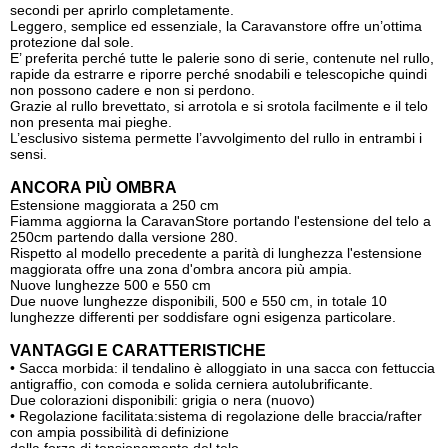
secondi per aprirlo completamente.
Leggero, semplice ed essenziale, la Caravanstore offre un’ottima
protezione dal sole.
E’ preferita perché tutte le palerie sono di serie, contenute nel rullo,
rapide da estrarre e riporre perché snodabili e telescopiche quindi
non possono cadere e non si perdono.
Grazie al rullo brevettato, si arrotola e si srotola facilmente e il telo
non presenta mai pieghe.
L’esclusivo sistema permette l’avvolgimento del rullo in entrambi i
sensi.
ANCORA PIÙ OMBRA
Estensione maggiorata a 250 cm
Fiamma aggiorna la CaravanStore portando l'estensione del telo a
250cm partendo dalla versione 280.
Rispetto al modello precedente a parità di lunghezza l'estensione
maggiorata offre una zona d'ombra ancora più ampia.
Nuove lunghezze 500 e 550 cm
Due nuove lunghezze disponibili, 500 e 550 cm, in totale 10
lunghezze differenti per soddisfare ogni esigenza particolare.
VANTAGGI E CARATTERISTICHE
• Sacca morbida: il tendalino è alloggiato in una sacca con fettuccia
antigraffio, con comoda e solida cerniera autolubrificante.
Due colorazioni disponibili: grigia o nera (nuovo)
• Regolazione facilitata:sistema di regolazione delle braccia/rafter
con ampia possibilità di definizione