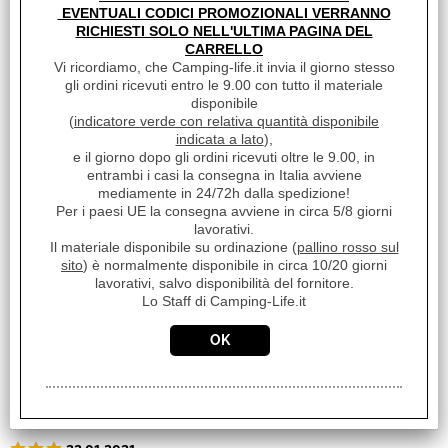
EVENTUALI CODICI PROMOZIONALI VERRANNO
Richiedi informazioni
RICHIESTI SOLO NELL'ULTIMA PAGINA DEL
CARRELLO
Vi ricordiamo, che Camping-life.it invia il giorno stesso
PIASTRA GIREVOLE DX (LATO PASSEGGERO) PER VW T4 FINO
gli ordini ricevuti entro le 9.00 con tutto il materiale
AL 96
disponibile
(
indicatore verde con relativa quantità disponibile
indicata a lato
),
Links
e il giorno dopo gli ordini ricevuti oltre le 9.00, in
entrambi i casi la consegna in Italia avviene
mediamente in 24/72h dalla spedizione!
Sito Fasp
Per i paesi UE la consegna avviene in circa 5/8 giorni
lavorativi.
Il materiale disponibile su ordinazione (
pallino rosso sul
Feedback
sito
) è normalmente disponibile in circa 10/20 giorni
lavorativi, salvo disponibilità del fornitore.
22.01.2024
Lo Staff di Camping-Life.it
MAM
Ordine e spedizione facili e veloci, prodotto di ottima qualita e
materiale massiccio. Facile da montare, necessita una leggera
modifica per quanto riguarda i buchi delle viti che non
combacciano perfettamente ma resta fattibile. Buon rapporto
qualita prezzo. Raccomando!