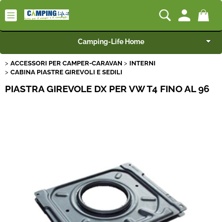
Camping-Life Home
ACCESSORI PER CAMPER-CARAVAN
INTERNI
Articoli per Camper e Caravan
CABINA PIASTRE GIREVOLI E SEDILI
PIASTRA GIREVOLE DX PER VW T4 FINO AL 96
Articoli per Furgonati e Van
Speciale Arredo
Campeggio e Giardino
BEST SELLER
Rimorchi
Nautica