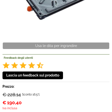
Offerte Del mese
Fineserie e Occasioni
Convenzioni
Usa le dita per ingrandire
La nostra Officina
Feedback degli utenti
Veicoli Pronta consegna
Lavora Con Noi
Prezzo:
€ 228,14
Sconto 16.5%
€
190,40
Iva inclusa