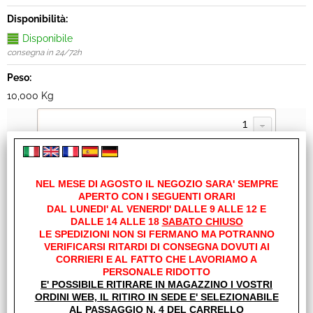
Disponibilità:
Disponibile
consegna in 24/72h
Peso:
10,000 Kg
NEL MESE DI AGOSTO IL NEGOZIO SARA' SEMPRE
APERTO CON I SEGUENTI ORARI
DAL LUNEDI' AL VENERDI' DALLE 9 ALLE 12 E
Servizi
DALLE 14 ALLE 18
SABATO CHIUSO
LE SPEDIZIONI NON SI FERMANO MA POTRANNO
Stampa
VERIFICARSI RITARDI DI CONSEGNA DOVUTI AI
CORRIERI E AL FATTO CHE LAVORIAMO A
Avvisami quando diminuisce il prezzo
PERSONALE RIDOTTO
E' POSSIBILE RITIRARE IN MAGAZZINO I VOSTRI
ORDINI WEB, IL RITIRO IN SEDE E' SELEZIONABILE
Condividi
AL PASSAGGIO N. 4 DEL CARRELLO