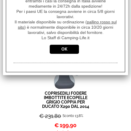
IMBOTTITE ECOPELLE
entrambi i casi la consegna in Italia avviene
GRIGIO COPPIA PER
mediamente in 24/72h dalla spedizione!
DUCATO X250 DAL 2006
Per i paesi UE la consegna avviene in circa 5/8 giorni
AL 2014
lavorativi.
Il materiale disponibile su ordinazione (
pallino rosso sul
€ 231,80
Sconto 5.9%
sito
) è normalmente disponibile in circa 10/20 giorni
€
218,20
lavorativi, salvo disponibilità del fornitore.
Lo Staff di Camping-Life.it
Iva inclusa
COPRISEDILI FODERE
IMBOTTITE ECOPELLE
GRIGIO COPPIA PER
DUCATO X290 DAL 2014
€ 231,80
Sconto 13.8%
€
199,90