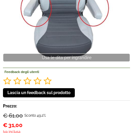
Offerte Del mese
Fineserie e Occasioni
Convenzioni
Usa le dita per ingrandire
La nostra Officina
Feedback degli utenti
Veicoli Pronta consegna
Lavora Con Noi
Prezzo:
€ 61,00
Sconto 49.2%
€
31,00
Iva inclusa