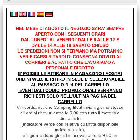
Set addizionale di 2 copri braccioli. Colore Grigio
NEL MESE DI AGOSTO IL NEGOZIO SARA' SEMPRE
Links
APERTO CON I SEGUENTI ORARI
DAL LUNEDI' AL VENERDI' DALLE 9 ALLE 12 E
DALLE 14 ALLE 18
SABATO CHIUSO
Sito Euro Accessoires Italia
LE SPEDIZIONI NON SI FERMANO MA POTRANNO
VERIFICARSI RITARDI DI CONSEGNA DOVUTI AI
CORRIERI E AL FATTO CHE LAVORIAMO A
I clienti che hanno acquistato questo prodotto,
PERSONALE RIDOTTO
hanno scelto anche questi articoli
E' POSSIBILE RITIRARE IN MAGAZZINO I VOSTRI
ORDINI WEB, IL RITIRO IN SEDE E' SELEZIONABILE
AL PASSAGGIO N. 4 DEL CARRELLO
EVENTUALI CODICI PROMOZIONALI VERRANNO
RICHIESTI SOLO NELL'ULTIMA PAGINA DEL
CARRELLO
Vi ricordiamo, che Camping-life.it invia il giorno stesso
gli ordini ricevuti entro le 9.00 con tutto il materiale
disponibile
(
indicatore verde con relativa quantità disponibile
indicata a lato
),
e il giorno dopo gli ordini ricevuti oltre le 9.00, in
COPRISEDILI FODERE