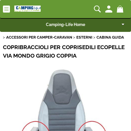
Camping-Life Home
ACCESSORI PER CAMPER-CARAVAN
ESTERNI
CABINA GUIDA
Articoli per Camper e Caravan
COPRIBRACCIOLI PER COPRISEDILI ECOPELLE
Articoli per Furgonati e Van
VIA MONDO GRIGIO COPPIA
Speciale Arredo
Campeggio e Giardino
BEST SELLER
Rimorchi
Nautica