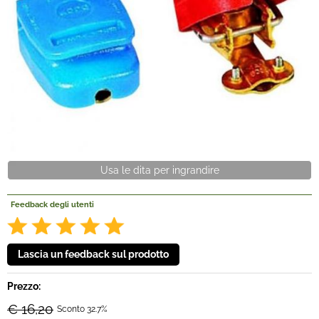
Offerte Del mese
Fineserie e Occasioni
Convenzioni
La nostra Officina
Veicoli Pronta consegna
Feedback degli utenti
Lavora Con Noi
Prezzo:
€ 16,20
Sconto 32.7%