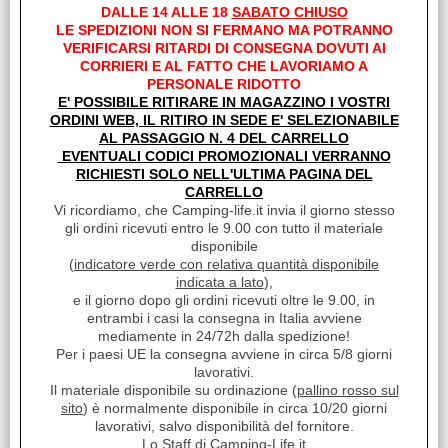
DALLE 14 ALLE 18
SABATO CHIUSO
€ 266,50
Sconto 50.5%
LE SPEDIZIONI NON SI FERMANO MA POTRANNO
VERIFICARSI RITARDI DI CONSEGNA DOVUTI AI
€
132,00
CORRIERI E AL FATTO CHE LAVORIAMO A
Iva inclusa
PERSONALE RIDOTTO
E' POSSIBILE RITIRARE IN MAGAZZINO I VOSTRI
Disponibile
ORDINI WEB, IL RITIRO IN SEDE E' SELEZIONABILE
AL PASSAGGIO N. 4 DEL CARRELLO
EVENTUALI CODICI PROMOZIONALI VERRANNO
RICHIESTI SOLO NELL'ULTIMA PAGINA DEL
CARRELLO
Vi ricordiamo, che Camping-life.it invia il giorno stesso
gli ordini ricevuti entro le 9.00 con tutto il materiale
disponibile
(
indicatore verde con relativa quantità disponibile
indicata a lato
),
e il giorno dopo gli ordini ricevuti oltre le 9.00, in
Links
entrambi i casi la consegna in Italia avviene
mediamente in 24/72h dalla spedizione!
Sito Haba
Per i paesi UE la consegna avviene in circa 5/8 giorni
lavorativi.
Il materiale disponibile su ordinazione (
pallino rosso sul
sito
) è normalmente disponibile in circa 10/20 giorni
Feedback
lavorativi, salvo disponibilità del fornitore.
Lo Staff di Camping-Life.it