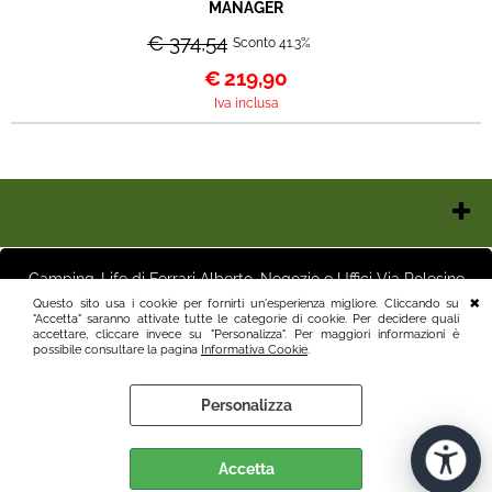
MANAGER
€ 374,54
Sconto 41.3%
€
219,90
Iva inclusa
Chi Siamo
Contatti e Orari
Camping-Life di Ferrari Alberto, Negozio e Uffici Via Polesine
Pagamenti
16 25125 Brescia (BS) Magazzino Via Friuli 3 25125 Brescia (BS)
Questo sito usa i cookie per fornirti un'esperienza migliore. Cliccando su
Italia P.I.03411250982 info@camping-life.it tel.3887818400
"Accetta" saranno attivate tutte le categorie di cookie. Per decidere quali
Spedizioni
accettare, cliccare invece su "Personalizza". Per maggiori informazioni è
Recesso e Condizioni
possibile consultare la pagina
Informativa Cookie
.
Informativa Privacy
Personalizza
Informativa Cookie
Preferenze cookie
Accetta