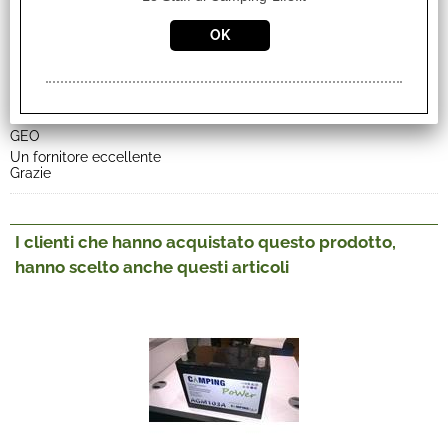
08.05.2018
COL
Ottimi, ho dovuto staccare e riattaccare molte volte i morsetti e
sono di una comodità disarmante! Consigliatissimi!
31.08.2015
GEO
Un fornitore eccellente
Grazie
I clienti che hanno acquistato questo prodotto,
hanno scelto anche questi articoli