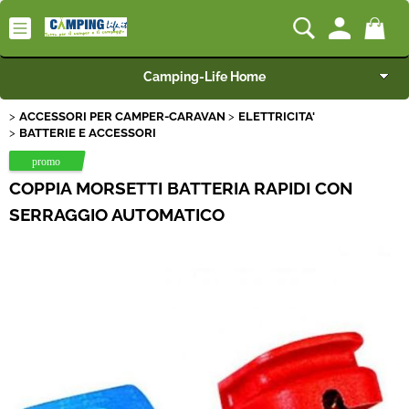
Camping-Life Home
ACCESSORI PER CAMPER-CARAVAN
ELETTRICITA'
Articoli per Camper e Caravan
BATTERIE E ACCESSORI
Articoli per Furgonati e Van
COPPIA MORSETTI BATTERIA RAPIDI CON
SERRAGGIO AUTOMATICO
Speciale Arredo
Campeggio e Giardino
BEST SELLER
Rimorchi
Nautica