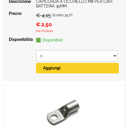
CAPICORDA A OCCHIELLO M8 PER CAVI
BATTERIA 35MM
€ 4,15
Sconto 39.7%
€
2,50
Iva inclusa
Disponibile