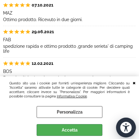
07.10.2021
MAZ
Ottimo prodotto. Ricevuto in due giorni.
29.06.2021
FAB
spedizione rapida e ottimo prodotto ,grande serieta' di camping
life
12.02.2021
BOS
Batteria già in dotazione sul mio camper, ottimo prodotto.
Arrivata con imballo originale e perfetta. Già montata e
Questo sito usa i cookie per fornirti un'esperienza migliore. Cliccando su
perfettamente funzionante.
"Accetta" saranno attivate tutte le categorie di cookie. Per decidere quali
accettare, cliccare invece su "Personalizza". Per maggiori informazioni è
Ottimo il sito, preciso e puntuale che ha unito un altro ordine da
possibile consultare la pagina
Informativa Cookie
.
me effettuato con una semplice mail.
Consigliatissimo.
Personalizza
25.11.2020
AND
Prodotto come da descrizione, spedizione puntuale e grazie al
Accetta
prezioso supporto del servizio clienti è stato risolto anche un