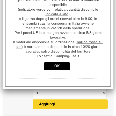
gli ordini ricevuti entro le 9.00 con tutto il materiale
disponibile
(
indicatore verde con relativa quantità disponibile
indicata a lato
),
e il giorno dopo gli ordini ricevuti oltre le 9.00, in
entrambi i casi la consegna in Italia avviene
mediamente in 24/72h dalla spedizione!
Per i paesi UE la consegna avviene in circa 5/8 giorni
lavorativi.
Il materiale disponibile su ordinazione (
pallino rosso sul
CAVO UNIPOLARE FLESS NEOPRENE
sito
) è normalmente disponibile in circa 10/20 giorni
SILICONICO H07V-K 50MM NERO
lavorativi, salvo disponibilità del fornitore.
€ 27,08
Lo Staff di Camping-Life.it
Sconto 39.8%
€
16,30
Iva inclusa
Disponibile