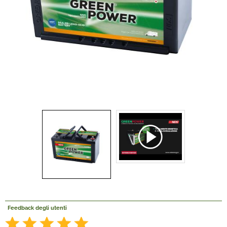
Offerte Del mese
Fineserie e Occasioni
Convenzioni
La nostra Officina
Veicoli Pronta consegna
Lavora Con Noi
Feedback degli utenti