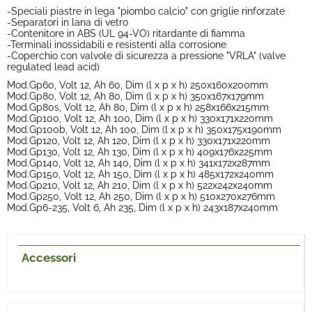
-Speciali piastre in lega "piombo calcio" con griglie rinforzate
-Separatori in lana di vetro
-Contenitore in ABS (UL 94-VO) ritardante di fiamma
-Terminali inossidabili e resistenti alla corrosione
-Coperchio con valvole di sicurezza a pressione "VRLA" (valve
regulated lead acid)
Mod.Gp60, Volt 12, Ah 60, Dim (l x p x h) 250x160x200mm
Mod.Gp80, Volt 12, Ah 80, Dim (l x p x h) 350x167x179mm
Mod.Gp80s, Volt 12, Ah 80, Dim (l x p x h) 258x166x215mm
Mod.Gp100, Volt 12, Ah 100, Dim (l x p x h) 330x171x220mm
Mod.Gp100b, Volt 12, Ah 100, Dim (l x p x h) 350x175x190mm
Mod.Gp120, Volt 12, Ah 120, Dim (l x p x h) 330x171x220mm
Mod.Gp130, Volt 12, Ah 130, Dim (l x p x h) 409x176x225mm
Mod.Gp140, Volt 12, Ah 140, Dim (l x p x h) 341x172x287mm
Mod.Gp150, Volt 12, Ah 150, Dim (l x p x h) 485x172x240mm
Mod.Gp210, Volt 12, Ah 210, Dim (l x p x h) 522x242x240mm
Mod.Gp250, Volt 12, Ah 250, Dim (l x p x h) 510x270x276mm
Mod.Gp6-235, Volt 6, Ah 235, Dim (l x p x h) 243x187x240mm
Accessori