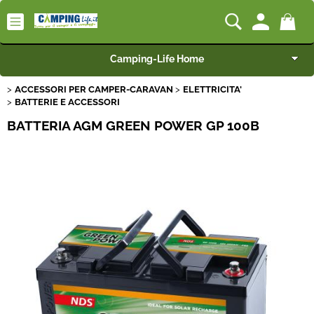
Camping-Life Home
ACCESSORI PER CAMPER-CARAVAN
ELETTRICITA'
Articoli per Camper e Caravan
BATTERIE E ACCESSORI
BATTERIA AGM GREEN POWER GP 100B
Articoli per Furgonati e Van
Speciale Arredo
Campeggio e Giardino
BEST SELLER
Rimorchi
Nautica