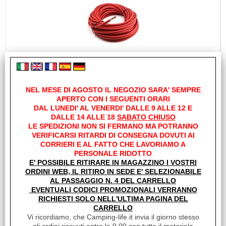
CAVO UNIPOLARE FLESS NEOPRENE
SILICONICO H07V-K 25MM ROSSO
NEL MESE DI AGOSTO IL NEGOZIO SARA' SEMPRE
€ 14,81
Sconto 39.9%
APERTO CON I SEGUENTI ORARI
€
8,90
DAL LUNEDI' AL VENERDI' DALLE 9 ALLE 12 E
DALLE 14 ALLE 18
SABATO CHIUSO
Iva inclusa
LE SPEDIZIONI NON SI FERMANO MA POTRANNO
VERIFICARSI RITARDI DI CONSEGNA DOVUTI AI
Disponibile
CORRIERI E AL FATTO CHE LAVORIAMO A
PERSONALE RIDOTTO
E' POSSIBILE RITIRARE IN MAGAZZINO I VOSTRI
ORDINI WEB, IL RITIRO IN SEDE E' SELEZIONABILE
AL PASSAGGIO N. 4 DEL CARRELLO
EVENTUALI CODICI PROMOZIONALI VERRANNO
RICHIESTI SOLO NELL'ULTIMA PAGINA DEL
CARRELLO
Vi ricordiamo, che Camping-life.it invia il giorno stesso