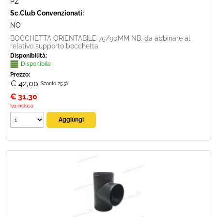
PZ
Sc.Club Convenzionati:
NO
BOCCHETTA ORIENTABILE 75/90MM NB. da abbinare al
relativo supporto bocchetta
Disponibilità:
Disponibile
Prezzo:
€ 42,00
Sconto 25.5%
€
31,30
Iva inclusa