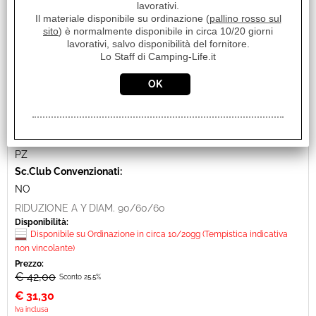
lavorativi.
Il materiale disponibile su ordinazione (
pallino rosso sul
sito
) è normalmente disponibile in circa 10/20 giorni
RIDUZIONE A Y DIAM. 90/60/60 RISCALDATORI A
lavorativi, salvo disponibilità del fornitore.
GASOLIO
Lo Staff di Camping-Life.it
Cod. art.:
28530
Marca:
AUTOTERM
Unità di misura:
PZ
Sc.Club Convenzionati:
NO
RIDUZIONE A Y DIAM. 90/60/60
Disponibilità:
Disponibile su Ordinazione in circa 10/20gg (Tempistica indicativa
non vincolante)
Prezzo:
€ 42,00
Sconto 25.5%
€
31,30
Iva inclusa