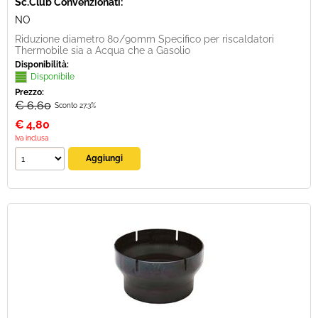
Sc.Club Convenzionati:
NO
Riduzione diametro 80/90mm Specifico per riscaldatori
Thermobile sia a Acqua che a Gasolio
Disponibilità:
Disponibile
Prezzo:
€ 6,60
Sconto 27.3%
€
4,80
Iva inclusa