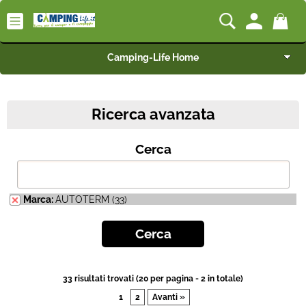
Camping-Life Home
Articoli per Camper e Caravan
Ricerca avanzata
Articoli per Furgonati e Van
Cerca
Speciale Arredo
Campeggio e Giardino
Marca:
AUTOTERM (33)
BEST SELLER
Rimorchi
33 risultati trovati (20 per pagina - 2 in totale)
1
2
Avanti »
Nautica