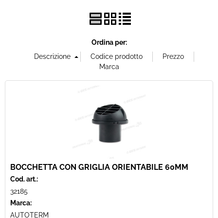
Offerte Del mese
Ordina per:
Fineserie e Occasioni
Convenzioni
La nostra Officina
Veicoli Pronta consegna
Lavora Con Noi
BOCCHETTA CON GRIGLIA ORIENTABILE 60MM
Cod. art.:
32185
Marca:
AUTOTERM