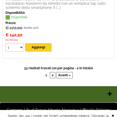
riscaldatori Autoterm da remoto con un semplice tap sullo
schermo dello smartphone. Il [...]
Disponibilità:
Disponibile
Prezzo:
€ 172,00
Sconto 17.2%
€
142,50
Iva inclusa
33 risultati trovati (20 per pagina - 2 in totale)
1
2
Avanti »
Chi Siamo
Contatti e Orari
Camping-Life di Ferrari Alberto, Negozio e Uffici Via Polesine
Pagamenti
16 25125 Brescia (BS) Magazzino Via Friuli 3 25125 Brescia (BS)
Questo sito usa i cookie per fornirti un'esperienza migliore. Cliccando su