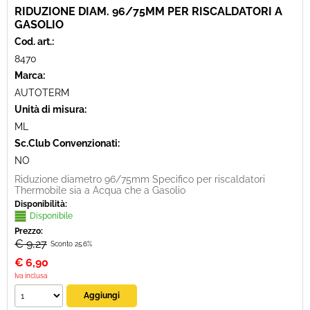
RIDUZIONE DIAM. 96/75MM PER RISCALDATORI A
GASOLIO
Cod. art.:
8470
Marca:
AUTOTERM
Unità di misura:
ML
Sc.Club Convenzionati:
NO
Riduzione diametro 96/75mm Specifico per riscaldatori
Thermobile sia a Acqua che a Gasolio
Disponibilità:
Disponibile
Prezzo:
€ 9,27
Sconto 25.6%
€
6,90
Iva inclusa