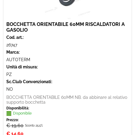
BOCCHETTA ORIENTABILE 60MM RISCALDATORI A
GASOLIO
Cod. art.:
26747
Marca:
AUTOTERM
Unità di misura:
PZ
Sc.Club Convenzionati:
NO
BOCCHETTA ORIENTABILE 60MM NB. da abbinare al relativo
supporto bocchetta
Disponibilità:
Disponibile
Prezzo:
€ 19,60
Sconto 25.5%
€
14,60