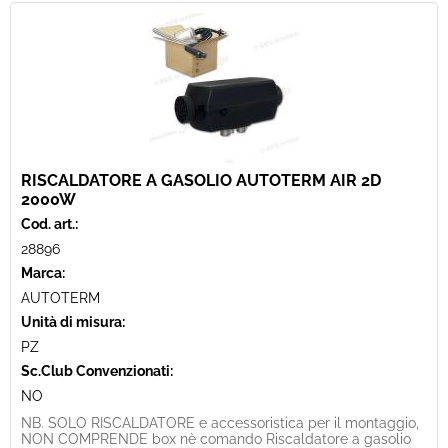
RISCALDATORE A GASOLIO AUTOTERM AIR 2D
2000W
Cod. art.:
28896
Marca:
AUTOTERM
Unità di misura:
PZ
Sc.Club Convenzionati:
NO
NB. SOLO RISCALDATORE e accessoristica per il montaggio,
NON COMPRENDE box nè comando Riscaldatore a gasolio