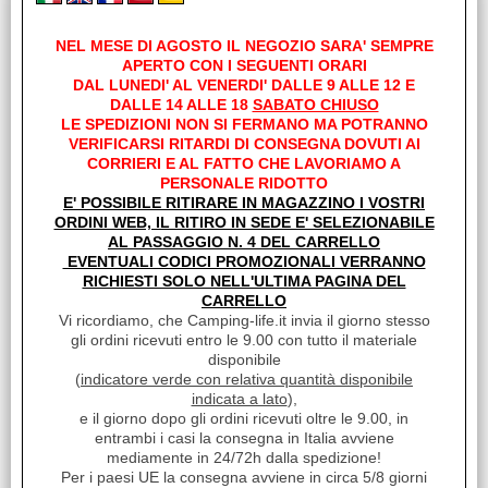
ML
Sc.Club Convenzionati:
NEL MESE DI AGOSTO IL NEGOZIO SARA' SEMPRE
NO
APERTO CON I SEGUENTI ORARI
DAL LUNEDI' AL VENERDI' DALLE 9 ALLE 12 E
RACCORDO CONNETTORE ARIA DRITTO 75MM
DALLE 14 ALLE 18
SABATO CHIUSO
Disponibilità:
LE SPEDIZIONI NON SI FERMANO MA POTRANNO
Disponibile su Ordinazione in circa 10/20gg (Tempistica indicativa
VERIFICARSI RITARDI DI CONSEGNA DOVUTI AI
non vincolante)
CORRIERI E AL FATTO CHE LAVORIAMO A
Prezzo:
PERSONALE RIDOTTO
€ 6,80
E' POSSIBILE RITIRARE IN MAGAZZINO I VOSTRI
Sconto 27.8%
ORDINI WEB, IL RITIRO IN SEDE E' SELEZIONABILE
€
4,90
AL PASSAGGIO N. 4 DEL CARRELLO
Iva inclusa
EVENTUALI CODICI PROMOZIONALI VERRANNO
RICHIESTI SOLO NELL'ULTIMA PAGINA DEL
CARRELLO
Vi ricordiamo, che Camping-life.it invia il giorno stesso
gli ordini ricevuti entro le 9.00 con tutto il materiale
disponibile
(
indicatore verde con relativa quantità disponibile
indicata a lato
),
e il giorno dopo gli ordini ricevuti oltre le 9.00, in
entrambi i casi la consegna in Italia avviene
mediamente in 24/72h dalla spedizione!
Per i paesi UE la consegna avviene in circa 5/8 giorni