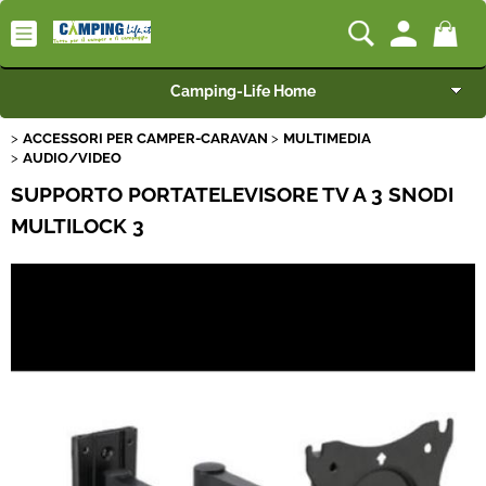
Camping-Life Home
ACCESSORI PER CAMPER-CARAVAN
MULTIMEDIA
Articoli per Camper e Caravan
AUDIO/VIDEO
SUPPORTO PORTATELEVISORE TV A 3 SNODI
Articoli per Furgonati e Van
MULTILOCK 3
Speciale Arredo
Campeggio e Giardino
BEST SELLER
Rimorchi
Nautica