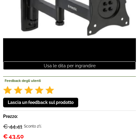
Offerte Del mese
Fineserie e Occasioni
Convenzioni
La nostra Officina
Usa le dita per ingrandire
Veicoli Pronta consegna
Feedback degli utenti
Lavora Con Noi
Prezzo:
€ 44,41
Sconto 2%
€
43,50