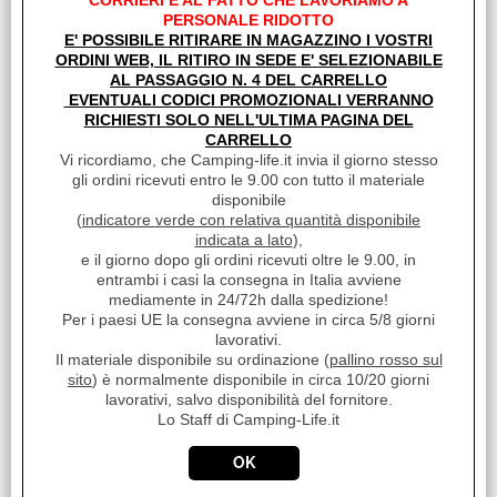
CORRIERI E AL FATTO CHE LAVORIAMO A
PERSONALE RIDOTTO
28.01.2020
E' POSSIBILE RITIRARE IN MAGAZZINO I VOSTRI
PAS
ORDINI WEB, IL RITIRO IN SEDE E' SELEZIONABILE
Braccio molto versatile, tutti gli snodi si bloccano a vite,
AL PASSAGGIO N. 4 DEL CARRELLO
comodissimo
EVENTUALI CODICI PROMOZIONALI VERRANNO
RICHIESTI SOLO NELL'ULTIMA PAGINA DEL
CARRELLO
Vi ricordiamo, che Camping-life.it invia il giorno stesso
I clienti che hanno acquistato questo prodotto,
gli ordini ricevuti entro le 9.00 con tutto il materiale
hanno scelto anche questi articoli
disponibile
(
indicatore verde con relativa quantità disponibile
indicata a lato
),
e il giorno dopo gli ordini ricevuti oltre le 9.00, in
entrambi i casi la consegna in Italia avviene
mediamente in 24/72h dalla spedizione!
Per i paesi UE la consegna avviene in circa 5/8 giorni
lavorativi.
Il materiale disponibile su ordinazione (
pallino rosso sul
sito
) è normalmente disponibile in circa 10/20 giorni
lavorativi, salvo disponibilità del fornitore.
Lo Staff di Camping-Life.it
DISGREGANTE PER WC
AQUA KEM BLUE SACHETS
€ 24,28
Sconto 51%