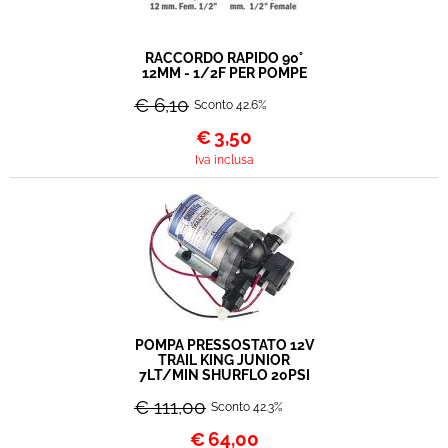
RACCORDO RAPIDO 90°
12MM - 1/2F PER POMPE
€ 6,10
Sconto 42.6%
€
3,50
Iva inclusa
POMPA PRESSOSTATO 12V
TRAIL KING JUNIOR
7LT/MIN SHURFLO 20PSI
€ 111,00
Sconto 42.3%
€
64,00