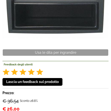
Offerte Del mese
Fineserie e Occasioni
Convenzioni
La nostra Officina
Usa le dita per ingrandire
Veicoli Pronta consegna
Feedback degli utenti
Lavora Con Noi
Prezzo:
€ 36,54
Sconto 28.8%
€
26,00