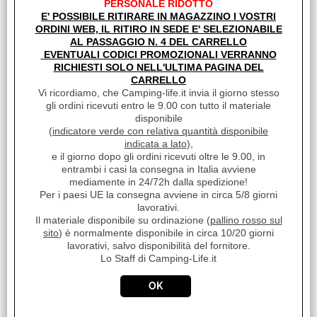
PERSONALE RIDOTTO
Tutto ok e molto soddisfatto
E' POSSIBILE RITIRARE IN MAGAZZINO I VOSTRI
ORDINI WEB, IL RITIRO IN SEDE E' SELEZIONABILE
AL PASSAGGIO N. 4 DEL CARRELLO
EVENTUALI CODICI PROMOZIONALI VERRANNO
I clienti che hanno acquistato questo prodotto,
RICHIESTI SOLO NELL'ULTIMA PAGINA DEL
hanno scelto anche questi articoli
CARRELLO
Vi ricordiamo, che Camping-life.it invia il giorno stesso
gli ordini ricevuti entro le 9.00 con tutto il materiale
disponibile
(
indicatore verde con relativa quantità disponibile
indicata a lato
),
e il giorno dopo gli ordini ricevuti oltre le 9.00, in
entrambi i casi la consegna in Italia avviene
mediamente in 24/72h dalla spedizione!
Per i paesi UE la consegna avviene in circa 5/8 giorni
lavorativi.
TASCA IN TESSUTO PACK
Il materiale disponibile su ordinazione (
pallino rosso sul
ORGANIZER S 07512-01-
sito
) è normalmente disponibile in circa 10/20 giorni
lavorativi, salvo disponibilità del fornitore.
€ 34,10
Sconto 2.9%
Lo Staff di Camping-Life.it
€
33,10
Iva inclusa