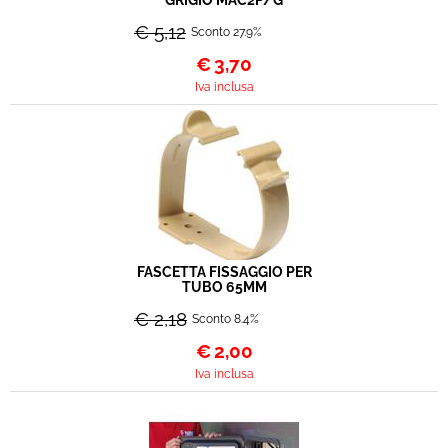
GRIGIO MAC2P/G
€ 5,12
Sconto 27.9%
€
3,70
Iva inclusa
FASCETTA FISSAGGIO PER
TUBO 65MM
€ 2,18
Sconto 8.4%
€
2,00
Iva inclusa