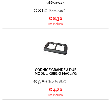
98659-025
€ 8,60
Sconto 3.5%
€
8,30
Iva inclusa
CORNICE GRANDE A DUE
MODULI GRIGIO MAC2/G
€ 5,86
Sconto 28.3%
€
4,20
Iva inclusa