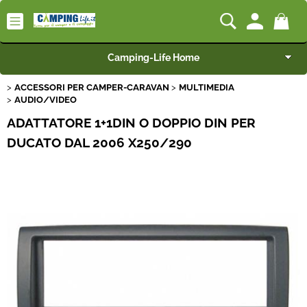
Camping-Life Home
ACCESSORI PER CAMPER-CARAVAN
MULTIMEDIA
Articoli per Camper e Caravan
AUDIO/VIDEO
ADATTATORE 1+1DIN O DOPPIO DIN PER
Articoli per Furgonati e Van
DUCATO DAL 2006 X250/290
Speciale Arredo
Campeggio e Giardino
BEST SELLER
Rimorchi
Nautica