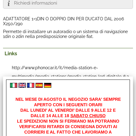
Richiedi informazioni
ADATTATORE 1+1DIN O DOPPIO DIN PER DUCATO DAL 2006
X250/290
Permette di installare un autoradio o un sistema di navigazione
1din o 2din nella predisposizione originale fiat.
Links
http://www.phonocar.it/it/media-station-e-
multimedia/media-stations/media-station-led-digitale-6,2-
bluetooth-modulo-gps-integrato-per-sistema-di-
navigazione/VM056.html
NEL MESE DI AGOSTO IL NEGOZIO SARA' SEMPRE
APERTO CON I SEGUENTI ORARI
DAL LUNEDI' AL VENERDI' DALLE 9 ALLE 12 E
Feedback
DALLE 14 ALLE 18
SABATO CHIUSO
LE SPEDIZIONI NON SI FERMANO MA POTRANNO
28.09.2015
VERIFICARSI RITARDI DI CONSEGNA DOVUTI AI
CORRIERI E AL FATTO CHE LAVORIAMO A
DI