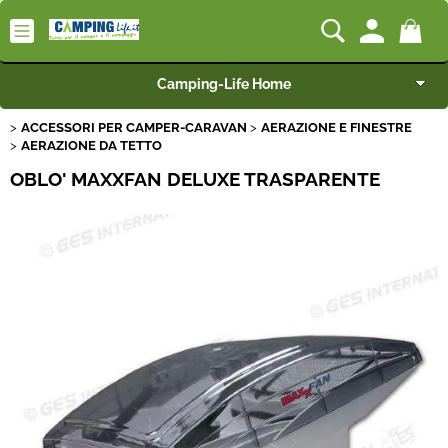
Camping-Life Home
ACCESSORI PER CAMPER-CARAVAN
AERAZIONE E FINESTRE
Articoli per Camper e Caravan
AERAZIONE DA TETTO
OBLO' MAXXFAN DELUXE TRASPARENTE
Articoli per Furgonati e Van
Speciale Arredo
Campeggio e Giardino
BEST SELLER
Rimorchi
Nautica