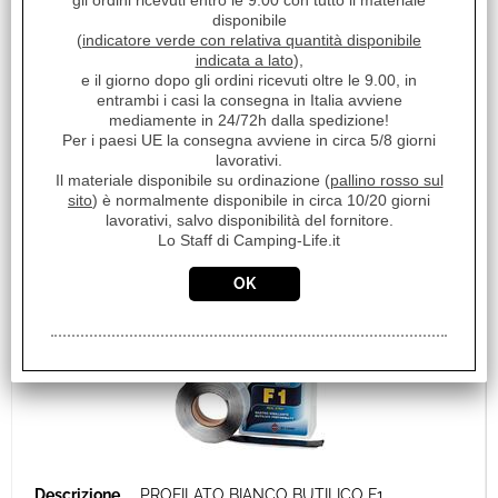
gli ordini ricevuti entro le 9.00 con tutto il materiale
€ 123,60
Sconto 17.6%
disponibile
(
indicatore verde con relativa quantità disponibile
€
101,90
indicata a lato
),
Iva inclusa
e il giorno dopo gli ordini ricevuti oltre le 9.00, in
entrambi i casi la consegna in Italia avviene
Disponibile
mediamente in 24/72h dalla spedizione!
Per i paesi UE la consegna avviene in circa 5/8 giorni
lavorativi.
Il materiale disponibile su ordinazione (
pallino rosso sul
sito
) è normalmente disponibile in circa 10/20 giorni
lavorativi, salvo disponibilità del fornitore.
Lo Staff di Camping-Life.it
PROFILATO BIANCO BUTILICO F1