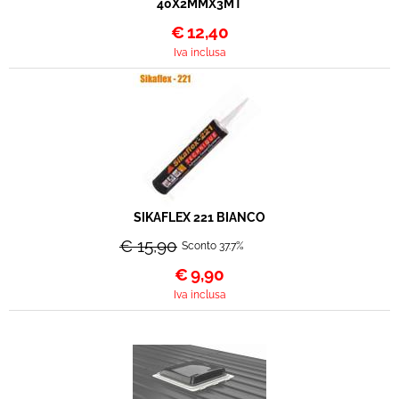
40X2MMX3MT
€
12,40
Iva inclusa
SIKAFLEX 221 BIANCO
€ 15,90
Sconto 37.7%
€
9,90
Iva inclusa