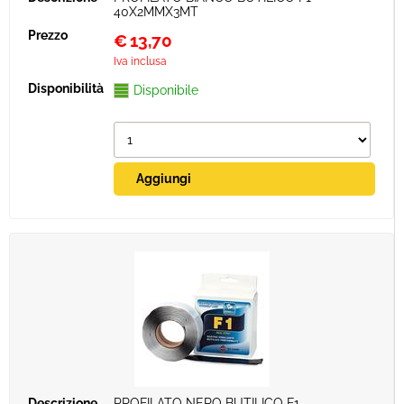
40X2MMX3MT
€
13,70
Iva inclusa
Disponibile
PROFILATO NERO BUTILICO F1