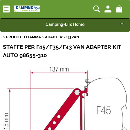
Camping-Life Home
PRODOTTI FIAMMA
ADAPTERS F43VAN
Articoli per Camper e Caravan
STAFFE PER F45/F35/F43 VAN ADAPTER KIT
Articoli per Furgonati e Van
AUTO 98655-310
Speciale Arredo
Campeggio e Giardino
BEST SELLER
Rimorchi
Nautica