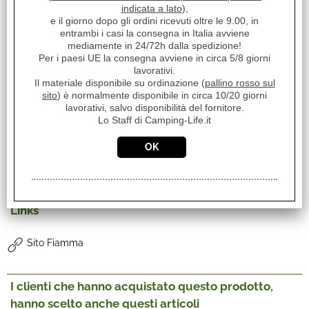
Servizi
indicata a lato
),
e il giorno dopo gli ordini ricevuti oltre le 9.00, in
Stampa
entrambi i casi la consegna in Italia avviene
mediamente in 24/72h dalla spedizione!
Per i paesi UE la consegna avviene in circa 5/8 giorni
Avvisami quando diminuisce il prezzo
lavorativi.
Il materiale disponibile su ordinazione (
pallino rosso sul
Condividi
sito
) è normalmente disponibile in circa 10/20 giorni
lavorativi, salvo disponibilità del fornitore.
Richiedi informazioni
Lo Staff di Camping-Life.it
STAFFE PER F45-F35 KIT AUTO 98655-310
2 staffe da 8cm
Links
Sito Fiamma
I clienti che hanno acquistato questo prodotto,
hanno scelto anche questi articoli