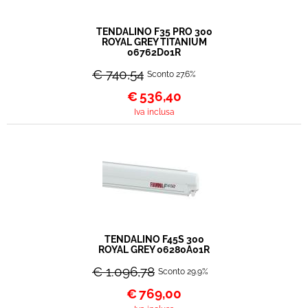
TENDALINO F35 PRO 300
ROYAL GREY TITANIUM
06762D01R
€ 740,54
Sconto 27.6%
€
536,40
Iva inclusa
TENDALINO F45S 300
ROYAL GREY 06280A01R
€ 1.096,78
Sconto 29.9%
€
769,00