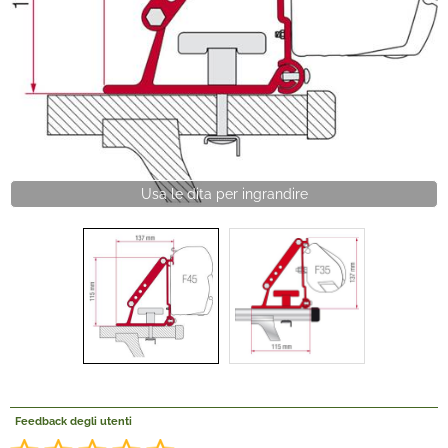
Offerte Del mese
Fineserie e Occasioni
Convenzioni
Usa le dita per ingrandire
La nostra Officina
Veicoli Pronta consegna
Lavora Con Noi
Feedback degli utenti