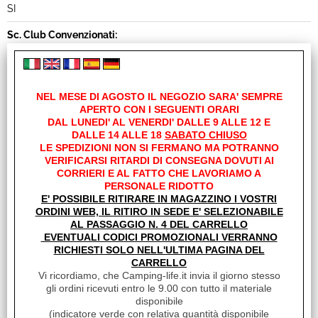
SI
Sc. Club Convenzionati:
NO
Unità di misura:
NEL MESE DI AGOSTO IL NEGOZIO SARA' SEMPRE
PZ
APERTO CON I SEGUENTI ORARI
DAL LUNEDI' AL VENERDI' DALLE 9 ALLE 12 E
Disponibilità:
DALLE 14 ALLE 18
SABATO CHIUSO
Disponibile
LE SPEDIZIONI NON SI FERMANO MA POTRANNO
consegna in 24/72h
VERIFICARSI RITARDI DI CONSEGNA DOVUTI AI
CORRIERI E AL FATTO CHE LAVORIAMO A
Peso:
PERSONALE RIDOTTO
E' POSSIBILE RITIRARE IN MAGAZZINO I VOSTRI
1,120 Kg
ORDINI WEB, IL RITIRO IN SEDE E' SELEZIONABILE
AL PASSAGGIO N. 4 DEL CARRELLO
EVENTUALI CODICI PROMOZIONALI VERRANNO
RICHIESTI SOLO NELL'ULTIMA PAGINA DEL
CARRELLO
Vi ricordiamo, che Camping-life.it invia il giorno stesso
gli ordini ricevuti entro le 9.00 con tutto il materiale
disponibile
(
indicatore verde con relativa quantità disponibile