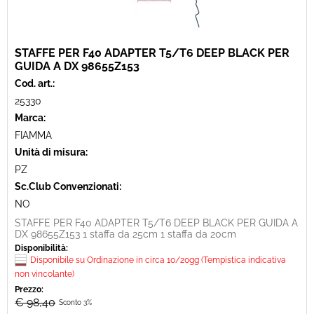
STAFFE PER F40 ADAPTER T5/T6 DEEP BLACK PER
GUIDA A DX 98655Z153
Cod. art.:
25330
Marca:
FIAMMA
Unità di misura:
PZ
Sc.Club Convenzionati:
NO
STAFFE PER F40 ADAPTER T5/T6 DEEP BLACK PER GUIDA A
DX 98655Z153 1 staffa da 25cm 1 staffa da 20cm
Disponibilità:
Disponibile su Ordinazione in circa 10/20gg (Tempistica indicativa
non vincolante)
Prezzo:
€ 98,40
Sconto 3%