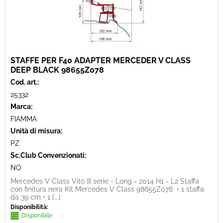
STAFFE PER F40 ADAPTER MERCEDER V CLASS
DEEP BLACK 98655Z078
Cod. art.:
25332
Marca:
FIAMMA
Unità di misura:
PZ
Sc.Club Convenzionati:
NO
Mercedes V Class Vito III serie - Long = 2014 H1 - L2 Staffa
con finitura nera Kit Mercedes V Class 98655Z078 • 1 staffa
da 39 cm • 1 [...]
Disponibilità:
Disponibile