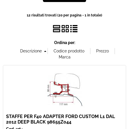
Offerte Del mese
12 risultati trovati (20 per pagina - 1 in totale)
Fineserie e Occasioni
Convenzioni
Ordina per:
La nostra Officina
Veicoli Pronta consegna
Lavora Con Noi
STAFFE PER F40 ADAPTER FORD CUSTOM L1 DAL
2012 DEEP BLACK 98655Z044