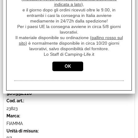
indicata a lato
),
Iva inclusa
e il giorno dopo gli ordini ricevuti oltre le 9.00, in
entrambi i casi la consegna in Italia avviene
mediamente in 24/72h dalla spedizione!
Per i paesi UE la consegna avviene in circa 5/8 giorni
lavorativi.
Il materiale disponibile su ordinazione (
pallino rosso sul
sito
) è normalmente disponibile in circa 10/20 giorni
lavorativi, salvo disponibilità del fornitore.
Lo Staff di Camping-Life.it
STAFFE PER F40 ADAPTER STELLANTIS DEEP BLACK
98655Z110
Cod. art.:
23823
Marca:
FIAMMA
Unità di misura: