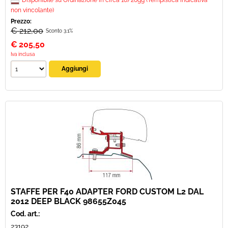
Disponibile su Ordinazione in circa 10/20gg (Tempistica indicativa
non vincolante)
Prezzo:
€ 212,00
Sconto 3.1%
€
205,50
Iva inclusa
STAFFE PER F40 ADAPTER FORD CUSTOM L2 DAL
2012 DEEP BLACK 98655Z045
Cod. art.:
23192