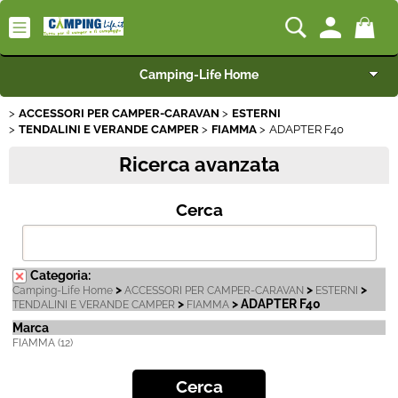
Camping-Life Home
ACCESSORI PER CAMPER-CARAVAN
ESTERNI
Articoli per Camper e Caravan
TENDALINI E VERANDE CAMPER
FIAMMA
ADAPTER F40
Ricerca avanzata
Articoli per Furgonati e Van
Cerca
Speciale Arredo
Campeggio e Giardino
Categoria:
>
>
>
Camping-Life Home
ACCESSORI PER CAMPER-CARAVAN
ESTERNI
BEST SELLER
>
> ADAPTER F40
TENDALINI E VERANDE CAMPER
FIAMMA
Marca
FIAMMA (12)
Rimorchi
Nautica