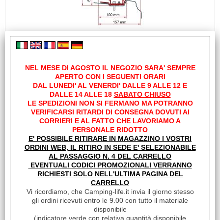
STAFFE PER F40 ADAPTER RENAULT TRAFIC L1 DEEP
BLACK 98655Z087
Cod. art.:
NEL MESE DI AGOSTO IL NEGOZIO SARA' SEMPRE
APERTO CON I SEGUENTI ORARI
24166
DAL LUNEDI' AL VENERDI' DALLE 9 ALLE 12 E
Marca:
DALLE 14 ALLE 18
SABATO CHIUSO
FIAMMA
LE SPEDIZIONI NON SI FERMANO MA POTRANNO
VERIFICARSI RITARDI DI CONSEGNA DOVUTI AI
Unità di misura:
CORRIERI E AL FATTO CHE LAVORIAMO A
PZ
PERSONALE RIDOTTO
Sc.Club Convenzionati:
E' POSSIBILE RITIRARE IN MAGAZZINO I VOSTRI
ORDINI WEB, IL RITIRO IN SEDE E' SELEZIONABILE
NO
AL PASSAGGIO N. 4 DEL CARRELLO
RENAULT TRAFIC L1 Renault Trafic III serie / Nissan NV 300 /
EVENTUALI CODICI PROMOZIONALI VERRANNO
Fiat Talento =2014 Opel / Vauxhall Vivaro B =2014 =2018 H1 -
RICHIESTI SOLO NELL'ULTIMA PAGINA DEL
L1 Per guida a destra e [...]
CARRELLO
Disponibilità:
Vi ricordiamo, che Camping-life.it invia il giorno stesso
Disponibile
gli ordini ricevuti entro le 9.00 con tutto il materiale
Prezzo:
disponibile
€
195,70
(
indicatore verde con relativa quantità disponibile