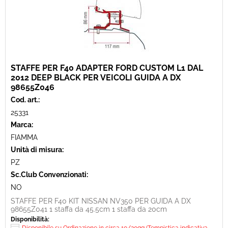
STAFFE PER F40 ADAPTER FORD CUSTOM L1 DAL
2012 DEEP BLACK PER VEICOLI GUIDA A DX
98655Z046
Cod. art.:
25331
Marca:
FIAMMA
Unità di misura:
PZ
Sc.Club Convenzionati:
NO
STAFFE PER F40 KIT NISSAN NV350 PER GUIDA A DX
98655Z041 1 staffa da 45.5cm 1 staffa da 20cm
Disponibilità: