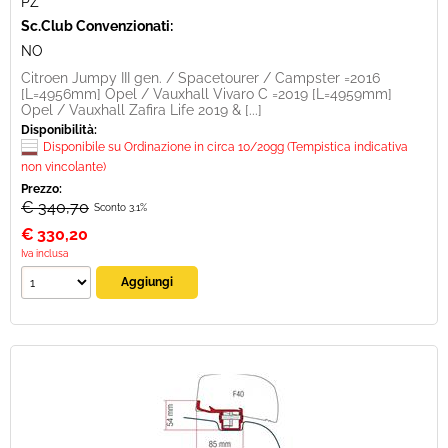
PZ
Sc.Club Convenzionati:
NO
Citroen Jumpy III gen. / Spacetourer / Campster =2016
[L=4956mm] Opel / Vauxhall Vivaro C =2019 [L=4959mm]
Opel / Vauxhall Zafira Life 2019 & [...]
Disponibilità:
Disponibile su Ordinazione in circa 10/20gg (Tempistica indicativa
non vincolante)
Prezzo:
€ 340,70
Sconto 3.1%
€
330,20
Iva inclusa