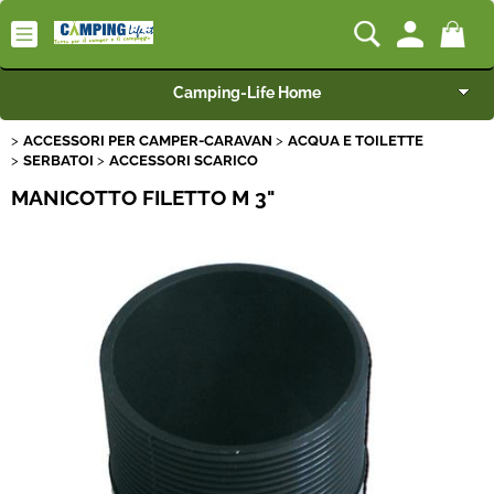
Camping-Life Home
ACCESSORI PER CAMPER-CARAVAN
ACQUA E TOILETTE
Articoli per Camper e Caravan
SERBATOI
ACCESSORI SCARICO
MANICOTTO FILETTO M 3"
Articoli per Furgonati e Van
Speciale Arredo
Campeggio e Giardino
BEST SELLER
Rimorchi
Nautica