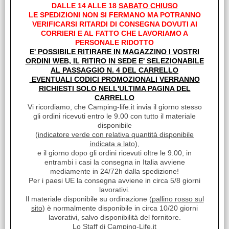
introvabile nei negozi. Per Ecovip 2I Va poi tagliato nella misura
DALLE 14 ALLE 18
SABATO CHIUSO
desiderata.
LE SPEDIZIONI NON SI FERMANO MA POTRANNO
VERIFICARSI RITARDI DI CONSEGNA DOVUTI AI
CORRIERI E AL FATTO CHE LAVORIAMO A
PERSONALE RIDOTTO
I clienti che hanno acquistato questo prodotto,
E' POSSIBILE RITIRARE IN MAGAZZINO I VOSTRI
hanno scelto anche questi articoli
ORDINI WEB, IL RITIRO IN SEDE E' SELEZIONABILE
AL PASSAGGIO N. 4 DEL CARRELLO
EVENTUALI CODICI PROMOZIONALI VERRANNO
RICHIESTI SOLO NELL'ULTIMA PAGINA DEL
CARRELLO
Vi ricordiamo, che Camping-life.it invia il giorno stesso
gli ordini ricevuti entro le 9.00 con tutto il materiale
disponibile
(
indicatore verde con relativa quantità disponibile
indicata a lato
),
e il giorno dopo gli ordini ricevuti oltre le 9.00, in
RACCORDO ATTACCO WC
entrambi i casi la consegna in Italia avviene
FILETTO F 3" USA
mediamente in 24/72h dalla spedizione!
Per i paesi UE la consegna avviene in circa 5/8 giorni
€ 23,85
Sconto 36.3%
lavorativi.
Il materiale disponibile su ordinazione (
pallino rosso sul
€
15,20
sito
) è normalmente disponibile in circa 10/20 giorni
Iva inclusa
lavorativi, salvo disponibilità del fornitore.
Lo Staff di Camping-Life.it