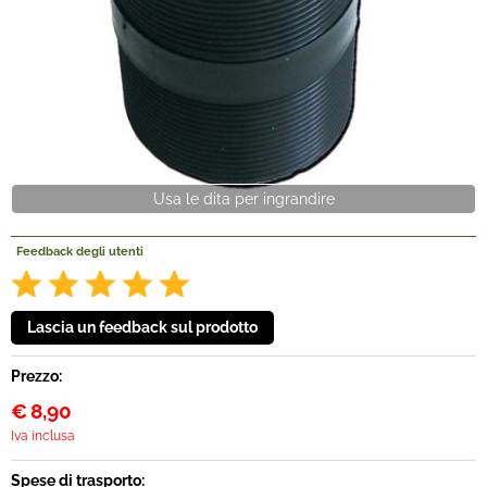
Offerte Del mese
Fineserie e Occasioni
Convenzioni
Usa le dita per ingrandire
La nostra Officina
Feedback degli utenti
Veicoli Pronta consegna
Lavora Con Noi
Prezzo:
€
8,90
Iva inclusa
Spese di trasporto: