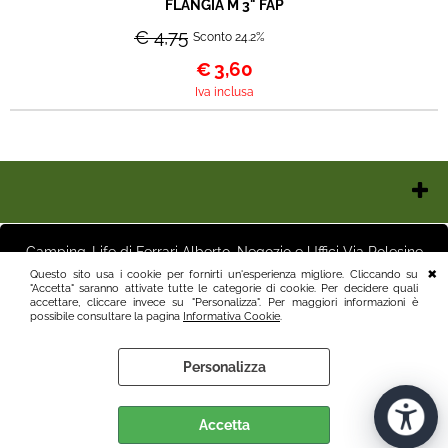
FLANGIA M 3" FAP
€ 4,75
Sconto 24.2%
€
3,60
Iva inclusa
Chi Siamo
Contatti e Orari
Camping-Life di Ferrari Alberto, Negozio e Uffici Via Polesine
Pagamenti
16 25125 Brescia (BS) Magazzino Via Friuli 3 25125 Brescia (BS)
Questo sito usa i cookie per fornirti un'esperienza migliore. Cliccando su
Italia P.I.03411250982 info@camping-life.it tel.3887818400
"Accetta" saranno attivate tutte le categorie di cookie. Per decidere quali
Spedizioni
accettare, cliccare invece su "Personalizza". Per maggiori informazioni è
Recesso e Condizioni
possibile consultare la pagina
Informativa Cookie
.
Informativa Privacy
Personalizza
Informativa Cookie
Preferenze cookie
Accetta