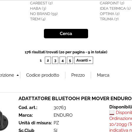
CARBEST (2)
CARPOINT (2)
HABA (3)
IDEA TERMICA (1)
NO BRAND (59)
OPTIMA (2)
TREM (4)
TRUMA (7)
176 risultati trovati (20 per pagina - 9 in totale)
1
2
3
4
5
Avanti »
ADATTATORE BLUETOOH PER MOVER ENDURO
Disponibil
Cod. art.:
30763
Disponi
Marca:
ENDURO
Ordinazione
Unità di misura:
PZ
10/20gg (T
indicativa 
Sc.Club
SI