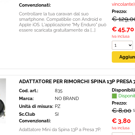
vincolante)
Convenzionati:
Prezzo:
Controllare la tua caravan dal suo
€ 129,0
smartphone. Compatibile con Android e
Apple iOS. L'applicazione "My Enduro" può
€
45,70
essere scaricata gratuitamente da [...]
Iva inclusa
ADATTATORE PER RIMORCHI SPINA 13P PRESA 
Disponibil
Cod. art.:
835
Disponi
Marca:
NO BRAND
Prezzo:
Unità di misura:
PZ
€ 8,00
S
Sc.Club
SI
€
3,80
Convenzionati:
Iva inclusa
Adattatore Mini da Spina 13P a Presa 7P.