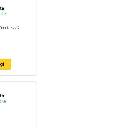
ità:
bile
Sconto 17.7%
ità:
bile