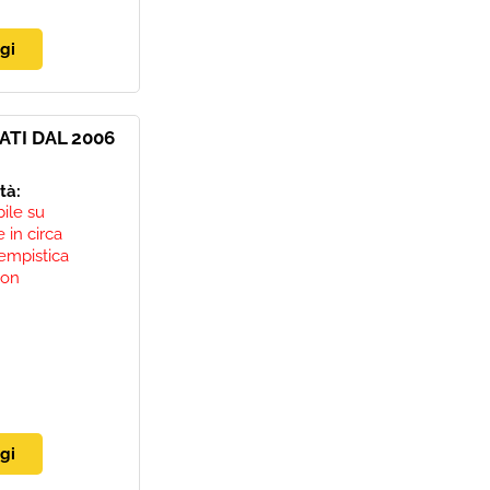
ATI DAL 2006
ità:
bile su
 in circa
empistica
non