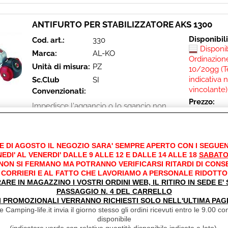
ANTIFURTO PER STABILIZZATORE AKS 1300
Disponibil
Cod. art.:
330
Disponi
Marca:
AL-KO
Ordinazione
Unità di misura:
PZ
10/20gg (T
indicativa 
Sc.Club
SI
vincolante)
Convenzionati:
Prezzo:
Impedisce l'aggancio o lo sgancio non
€ 104,9
autorizzato, può rimanere posizionato
anche in viaggo, cilindro serratura in acciaio
€
80,10
speciale.
Iva inclusa
E DI AGOSTO IL NEGOZIO SARA' SEMPRE APERTO CON I SEGUEN
EDI' AL VENERDI' DALLE 9 ALLE 12 E DALLE 14 ALLE 18
SABATO
 NON SI FERMANO MA POTRANNO VERIFICARSI RITARDI DI CONS
CORRIERI E AL FATTO CHE LAVORIAMO A PERSONALE RIDOTTO
RARE IN MAGAZZINO I VOSTRI ORDINI WEB, IL RITIRO IN SEDE E
PASSAGGIO N. 4 DEL CARRELLO
I PROMOZIONALI VERRANNO RICHIESTI SOLO NELL'ULTIMA PAG
 Camping-life.it invia il giorno stesso gli ordini ricevuti entro le 9.00 con
ANTIFURTO PER STABILIZZATORE AKS 2004/3
disponibile