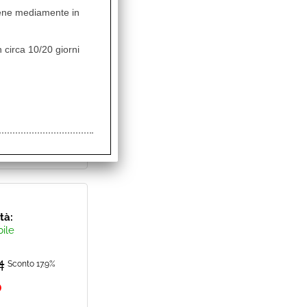
ità:
vviene mediamente in
bile
 circa 10/20 giorni
0
Sconto 8.5%
ità:
bile
4
Sconto 17.9%
0