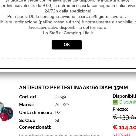
(
indicatore verde con relativa quantità disponibile indicata a lato
),
Disponibil
Cod. art.:
331
i ordini ricevuti oltre le 9.00, in entrambi i casi la consegna in Italia a
Disponi
24/72h dalla spedizione!
Marca:
AL-KO
Per i paesi UE la consegna avviene in circa 5/8 giorni lavorativi.
Prezzo:
Unità di misura:
PZ
ibile su ordinazione (
pallino rosso sul sito
) è normalmente disponibile in
€ 104,9
lavorativi, salvo disponibilità del fornitore.
Sc.Club
SI
Lo Staff di Camping-Life.it
€
96,00
Convenzionati:
Iva inclusa
Impedisce l'aggancio o lo sgancio non
autorizzato, può rimanere posizionato
anche in viaggo, cilindro serratura in acciaio
speciale.
ANTIFURTO PER TESTINA AK160 DIAM 35MM
Disponibil
Cod. art.:
2099
Disponi
Marca:
AL-KO
Prezzo:
Unità di misura:
PZ
€ 139,0
Sc.Club
SI
€
114,1
Convenzionati:
Iva inclusa