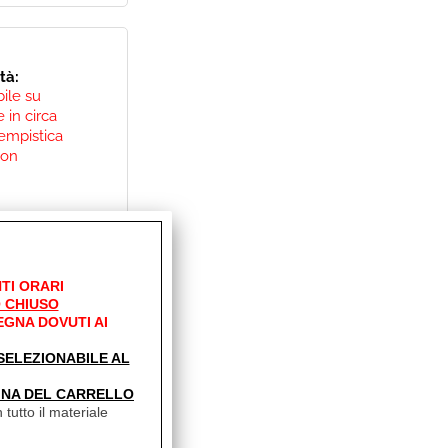
ità:
bile su
 in circa
empistica
non
0
Sconto 23.6%
TI ORARI
 CHIUSO
EGNA DOVUTI AI
' SELEZIONABILE AL
INA DEL CARRELLO
 tutto il materiale
004