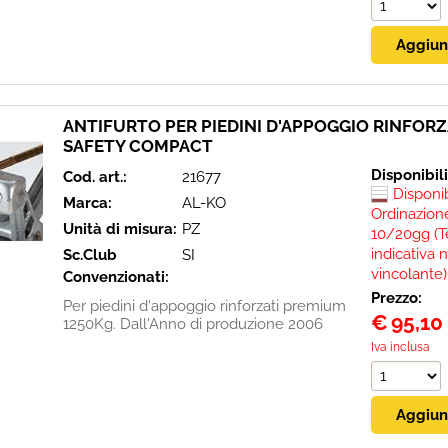
ANTIFURTO PER PIEDINI D'APPOGGIO RINFORZ
SAFETY COMPACT
Disponibil
Cod. art.:
21677
Disponi
Marca:
AL-KO
Ordinazione
Unità di misura:
PZ
10/20gg (T
indicativa 
Sc.Club
SI
vincolante)
Convenzionati:
Prezzo:
Per piedini d'appoggio rinforzati premium
€
95,10
1250Kg. Dall'Anno di produzione 2006
Iva inclusa