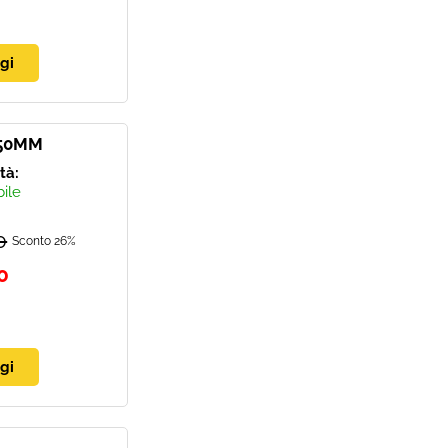
 50MM
ità:
bile
0
Sconto 26%
0