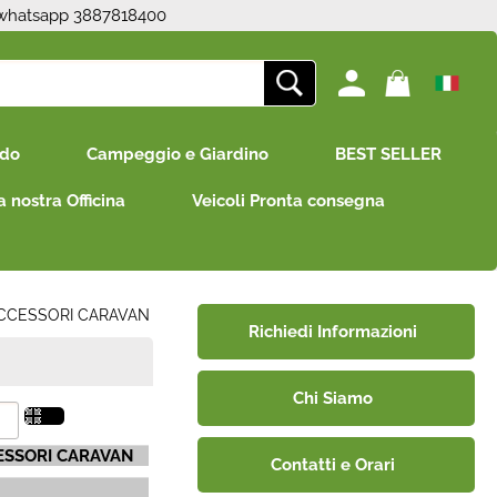
 whatsapp 3887818400
ono già registrato
Sono un nuovo cliente
edo
Campeggio e Giardino
BEST SELLER
mpletare l'ordine inserisci
Se non sei ancora registrato sul
e utente e la password e
nostro sito clicca sul pulsante
a nostra Officina
Veicoli Pronta consegna
icca sul pulsante "Accedi"
"Registrati"
E-mail:
Password:
CCESSORI CARAVAN
Richiedi Informazioni
Chi Siamo
i perso la password?
ESSORI CARAVAN
Contatti e Orari