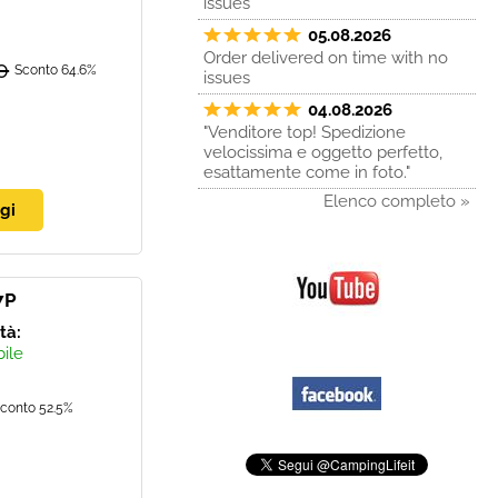
issues
05.08.2026
Order delivered on time with no
0
Sconto 64.6%
issues
04.08.2026
"Venditore top! Spedizione
velocissima e oggetto perfetto,
esattamente come in foto."
Elenco completo »
7P
ità:
bile
conto 52.5%