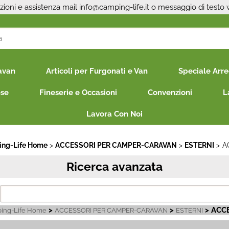
zioni e assistenza mail
info@camping-life.it
o messaggio di testo
S
avan
Articoli per Furgonati e Van
Speciale Arr
Per co
il nom
ese
Fineserie e Occasioni
Convenzioni
L
poi cl
Lavora Con Noi
ng-Life Home
ACCESSORI PER CAMPER-CARAVAN
ESTERNI
A
Ricerca avanzata
Ha
>
>
> ACC
ing-Life Home
ACCESSORI PER CAMPER-CARAVAN
ESTERNI