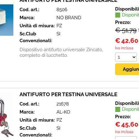
ANTIFURTO PER TESTINA UNIVERSALE
Disponibil
Cod. art.:
8506
Disponi
Marca:
NO BRAND
Prezzo:
Unità di misura:
PZ
€ 51,79
Sc.Club
SI
€
42,60
Convenzionati:
Iva inclusa
Dispositivo antifurto universale Zincato,
completo di lucchetto.
ANTIFURTO PER TESTINA UNIVERSALE
Disponibil
Cod. art.:
21678
Disponi
Marca:
AL-KO
Prezzo:
Unità di misura:
PZ
€
45,60
Sc.Club
SI
Iva inclusa
Convenzionati: