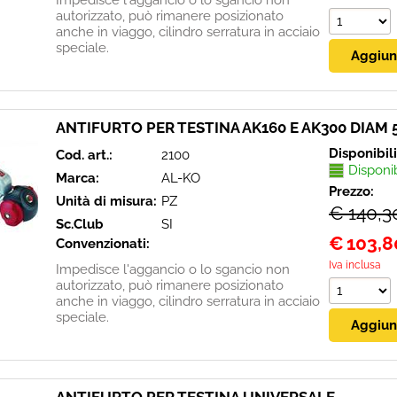
Impedisce l'aggancio o lo sgancio non
autorizzato, può rimanere posizionato
anche in viaggo, cilindro serratura in acciaio
speciale.
ANTIFURTO PER TESTINA AK160 E AK300 DIAM
Disponibil
Cod. art.:
2100
Disponi
Marca:
AL-KO
Prezzo:
Unità di misura:
PZ
€ 140,3
Sc.Club
SI
€
103,8
Convenzionati:
Iva inclusa
Impedisce l'aggancio o lo sgancio non
autorizzato, può rimanere posizionato
anche in viaggo, cilindro serratura in acciaio
speciale.