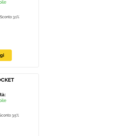
bile
Sconto 3.1%
OCKET
ità:
bile
Sconto 3.5%