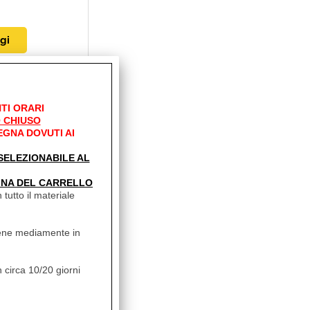
H 98659-025
TI ORARI
ità:
 CHIUSO
bile
EGNA DOVUTI AI
' SELEZIONABILE AL
conto 3.5%
INA DEL CARRELLO
 tutto il materiale
vviene mediamente in
 circa 10/20 giorni
H PRO 98659-