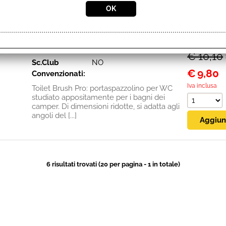
035
Disponibil
Cod. art.:
2625
Disponi
Marca:
FIAMMA
Prezzo:
Unità di misura:
PZ
€ 10,10
Sc.Club
NO
€
9,80
Convenzionati:
Iva inclusa
Toilet Brush Pro: portaspazzolino per WC
studiato appositamente per i bagni dei
camper. Di dimensioni ridotte, si adatta agli
angoli del [...]
6 risultati trovati (20 per pagina - 1 in totale)