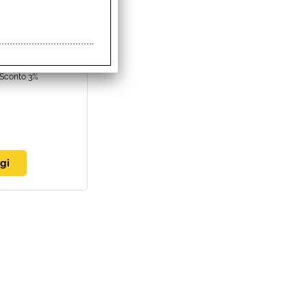
ità:
bile
Sconto 3%