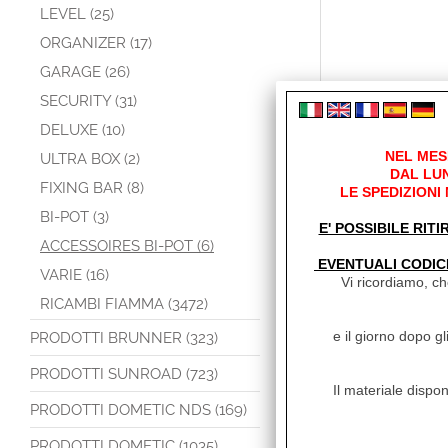
LEVEL (25)
ORGANIZER (17)
GARAGE (26)
SECURITY (31)
DELUXE (10)
NEL MES
ULTRA BOX (2)
DAL LUN
FIXING BAR (8)
LE SPEDIZIONI
BI-POT (3)
E' POSSIBILE RITI
ACCESSOIRES BI-POT (6)
EVENTUALI CODIC
VARIE (16)
Vi ricordiamo, che
RICAMBI FIAMMA (3472)
e il giorno dopo gl
PRODOTTI BRUNNER (323)
PRODOTTI SUNROAD (723)
Il materiale dispon
PRODOTTI DOMETIC NDS (169)
PRODOTTI DOMETIC (1035)