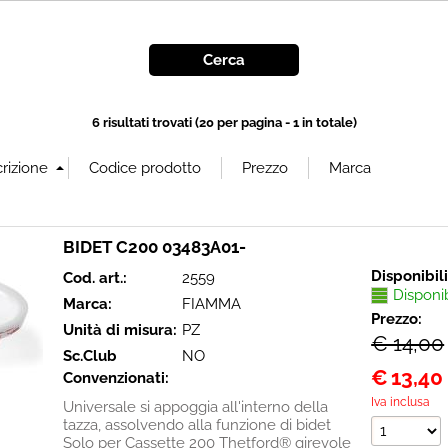
6 risultati trovati (20 per pagina - 1 in totale)
BIDET C200 03483A01-
Disponibil
Cod. art.:
2559
Disponi
Marca:
FIAMMA
Prezzo:
Unità di misura:
PZ
€ 14,00
Sc.Club
NO
€
13,40
Convenzionati:
Iva inclusa
Universale si appoggia all'interno della
tazza, assolvendo alla funzione di bidet
Solo per Cassette 200 Thetford® girevole