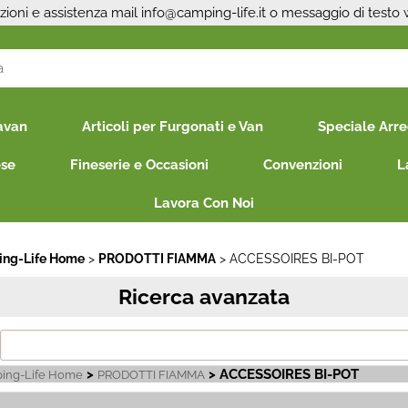
zioni e assistenza mail
info@camping-life.it
o messaggio di testo
S
avan
Articoli per Furgonati e Van
Speciale Arr
Per co
il nom
ese
Fineserie e Occasioni
Convenzioni
L
poi cl
Lavora Con Noi
ng-Life Home
PRODOTTI FIAMMA
ACCESSOIRES BI-POT
Ricerca avanzata
Ha
>
> ACCESSOIRES BI-POT
ing-Life Home
PRODOTTI FIAMMA