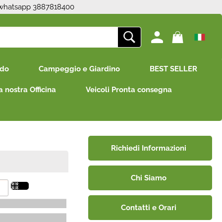
 whatsapp 3887818400
ono già registrato
Sono un nuovo cliente
edo
Campeggio e Giardino
BEST SELLER
mpletare l'ordine inserisci
Se non sei ancora registrato sul
e utente e la password e
nostro sito clicca sul pulsante
a nostra Officina
Veicoli Pronta consegna
icca sul pulsante "Accedi"
"Registrati"
E-mail:
Password:
Richiedi Informazioni
Chi Siamo
i perso la password?
Contatti e Orari