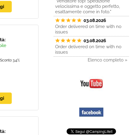
"Venditore top! Spedizione
velocissima e oggetto perfetto,
esattamente come in foto."
03.08.2026
Order delivered on time with no
issues
ità:
03.08.2026
bile
Order delivered on time with no
issues
Elenco completo »
Sconto 3.4%
ità: