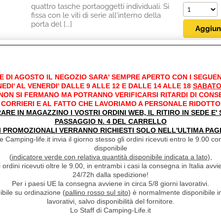
quattro tasche portaoggetti individuali. Si
fissa con le viti di serie all'interno della
porta del [...]
SPAZZOLINO WC CON CUSTODIA TOILET BRUS
E DI AGOSTO IL NEGOZIO SARA' SEMPRE APERTO CON I SEGUEN
Disponibil
Cod. art.:
2626
EDI' AL VENERDI' DALLE 9 ALLE 12 E DALLE 14 ALLE 18
SABATO
Disponi
 NON SI FERMANO MA POTRANNO VERIFICARSI RITARDI DI CONS
Marca:
FIAMMA
CORRIERI E AL FATTO CHE LAVORIAMO A PERSONALE RIDOTTO
Prezzo:
Unità di misura:
PZ
RARE IN MAGAZZINO I VOSTRI ORDINI WEB, IL RITIRO IN SEDE E
€ 8,60
S
PASSAGGIO N. 4 DEL CARRELLO
Sc.Club
NO
I PROMOZIONALI VERRANNO RICHIESTI SOLO NELL'ULTIMA PAG
€
8,30
Convenzionati:
 Camping-life.it invia il giorno stesso gli ordini ricevuti entro le 9.00 con
Iva inclusa
Toilet Brush: dotato di velcro per essere
disponibile
applicato anche al coperchio interno del
(
indicatore verde con relativa quantità disponibile indicata a lato
),
Bi-Pot. Colore White.
i ordini ricevuti oltre le 9.00, in entrambi i casi la consegna in Italia a
24/72h dalla spedizione!
Per i paesi UE la consegna avviene in circa 5/8 giorni lavorativi.
ibile su ordinazione (
pallino rosso sul sito
) è normalmente disponibile in
lavorativi, salvo disponibilità del fornitore.
Lo Staff di Camping-Life.it
SPAZZOLINO WC CON CUSTODIA TOILET BRUS