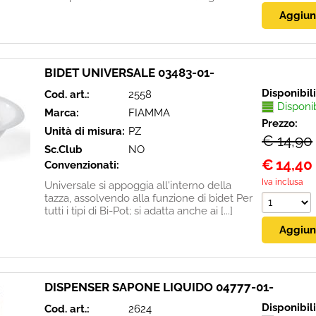
BIDET UNIVERSALE 03483-01-
Disponibil
Cod. art.:
2558
Disponi
Marca:
FIAMMA
Prezzo:
Unità di misura:
PZ
€ 14,90
Sc.Club
NO
€
14,40
Convenzionati:
Iva inclusa
Universale si appoggia all'interno della
tazza, assolvendo alla funzione di bidet Per
tutti i tipi di Bi-Pot; si adatta anche ai [...]
DISPENSER SAPONE LIQUIDO 04777-01-
Disponibil
Cod. art.:
2624