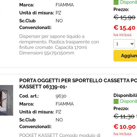
Disponi
Marca:
FIAMMA
Prezzo:
Unità di misura:
PZ
€ 15,90
Sc.Club
NO
€
15,40
Convenzionati:
Iva inclusa
Dispenser per sapone liquido a
riempimento. Plastica trasparente con
finiture cromate. Capacità 170ml
Dimensioni 55x75x150mm
PORTA OGGETTI PER SPORTELLO CASSETTA P
KASSETT 06339-01-
Disponibil
Cod. art.:
9630
Disponi
Marca:
FIAMMA
Prezzo:
Unità di misura:
PZ
€ 11,30
Sc.Club
NO
€
10,90
Convenzionati:
Iva inclusa
POCKET KASSETT Comodo modulo di